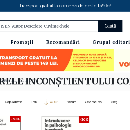
Transport gratuit la comenzi de peste 149 lei!
Caută
Promoții
Recomandări
Grupul editori
RELE INCONȘTIENTULUI CO
ȘTIENTULUI COLECTIV
Popularitate
Titlu
Editura
Cele mai noi
Preț
Autor
-30%
-30%