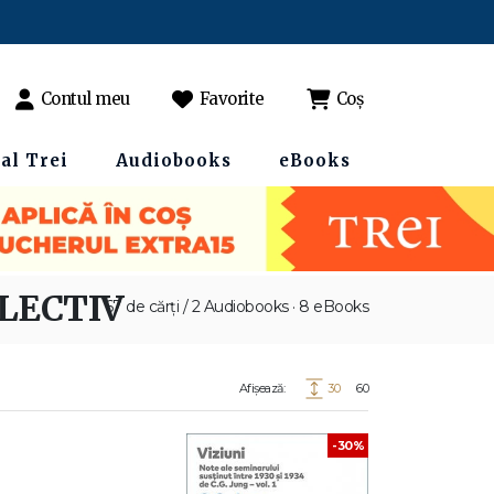
Contul meu
Favorite
Coș
al Trei
Audiobooks
eBooks
LECTIV
67 de cărți / 2 Audiobooks · 8 eBooks
Afișează:
30
60
-30%