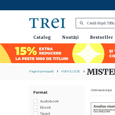
Catalog
Noutăți
Bestseller
MISTE
Pagină principală
PSIHOLOGIE
MISTERELE INCON
Ordonează după:
Format
Audiobook
Ebook
Tiparit