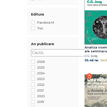
Editura
Pandora M
Trei
An publicare
Analiza visel
ale seminaru
susținut între
C.G. Jung
1930
95.46 lei
136.37
2026
2025
2024
2023
2022
2021
2020
2019