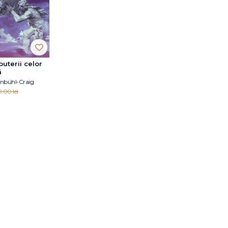
puterii celor
ă
nbühl-Craig
.00 lei
area