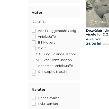
2018
2017
2016
Autor
2014
2013
2012
Dezvăluiri din
Adolf Guggenbühl-Craig
visele lui C.G
2011
Aniela Jaffé
Aniela Jaffé
Bill Moyers
38.06 lei
63.43
C.G. Jung
C.G. Jung, Jolande Jacobi,
M.-L. von Franz, Joseph L.
Henderson, Aniela Jaffé
Christophe Massin
Duane P. Schultz
Erik D. Goodwyn
Ingrid Riedel (ED.)
Narator
James George Frazer
Dana Săvuică
James Hillman
Liviu Damian
Jolande Jacobi