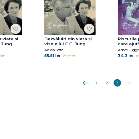
 viața și
Dezvăluiri din viața și
Riscurile 
. Jung
visele lui C.G. Jung
care ajut
Aniela Jaffé
Adolf Gugge
55.51 lei
34.3 lei
 lei
79.29 lei
49
Anterioara
Următo
1
2
3