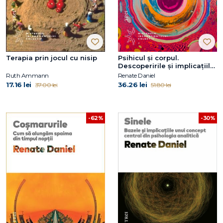
Terapia prin jocul cu nisip
Psihicul și corpul.
Descoperirile și implicațiile
psihologiei analitice
Ruth Ammann
Renate Daniel
17.16 lei
36.26 lei
37.00 lei
51.80 lei
-30%
-62%