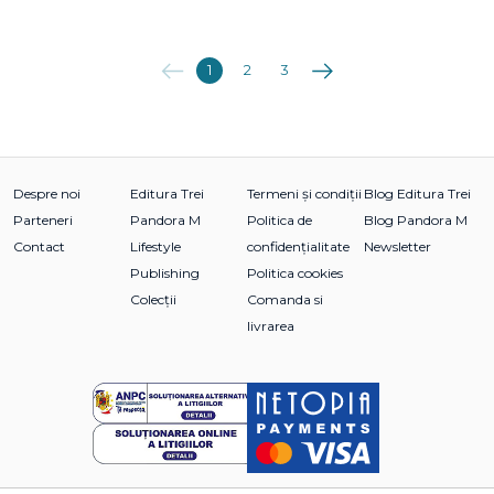
Anterioara
Următoarea
1
2
3
Despre noi
Editura Trei
Termeni și condiții
Blog Editura Trei
Parteneri
Pandora M
Politica de
Blog Pandora M
Contact
Lifestyle
confidențialitate
Newsletter
Publishing
Politica cookies
Colecții
Comanda si
livrarea