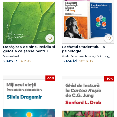
Depășirea de sine. Invidia și
Pachetul Studentului la
gelozia ca șanse pentru
psihologie
dezvoltarea personală
Verena Kast
Vasile Dem. Zamfirescu, C.G. Jung, Duane P. Schultz, Sydney Ellen Schultz
28.87 lei
121.56 lei
41.23 lei
202.60 lei
-30%
-30%