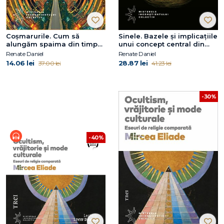
Coșmarurile. Cum să
Sinele. Bazele și implicațiile
alungăm spaima din timpul
unui concept central din
nopții
psihologia analitică
Renate Daniel
Renate Daniel
14.06 lei
28.87 lei
37.00 lei
41.23 lei
-30%
-40%