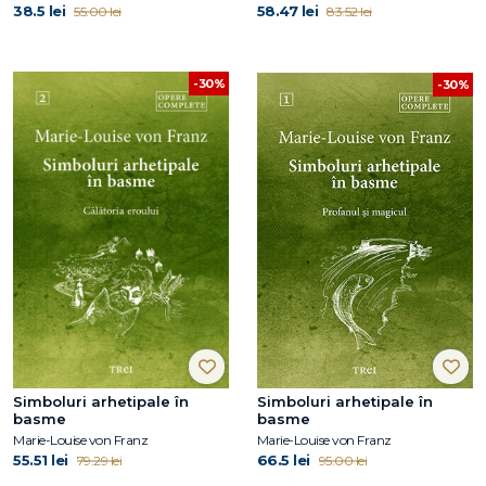
38.5 lei
58.47 lei
55.00 lei
83.52 lei
-30%
-30%
Simboluri arhetipale în
Simboluri arhetipale în
basme
basme
Marie-Louise von Franz
Marie-Louise von Franz
55.51 lei
66.5 lei
79.29 lei
95.00 lei