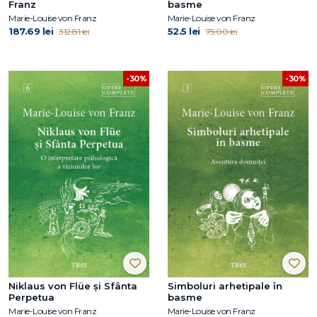
Franz
basme
Marie-Louise von Franz
Marie-Louise von Franz
187.69 lei
52.5 lei
312.81 lei
75.00 lei
-30%
-30%
Niklaus von Flüe și Sfânta
Simboluri arhetipale în
Perpetua
basme
Marie-Louise von Franz
Marie-Louise von Franz