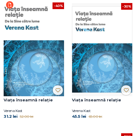
-40%
-30%
Viața înseamnă relație
Viața înseamnă relație
Verena Kast
Verena Kast
31.2 lei
45.5 lei
52.00 lei
65.00 lei