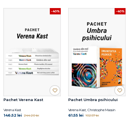
-40%
-40%
Pachet Verena Kast
Pachet Umbra psihicului
Verena Kast
Verena Kast, Christophe Massin
146.52 lei
61.55 lei
244.20 lei
102.57 lei