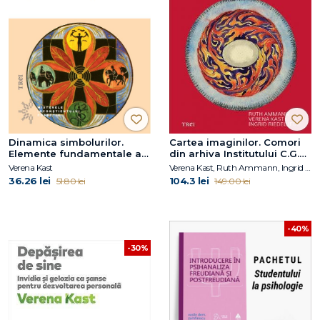
Dinamica simbolurilor.
Cartea imaginilor. Comori
Elemente fundamentale ale
din arhiva Institutului C.G.
psihoterapiei jungiene
Jung din Zürich
Verena Kast
Verena Kast, Ruth Ammann, Ingrid Riedel (ED.)
36.26 lei
104.3 lei
51.80 lei
149.00 lei
-40%
-30%