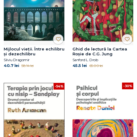
Mijlocul vieții. Între echilibru
Ghid de lectură la Cartea
și dezechilibru
Roșie de C.G. Jung
Silviu Dragomir
Sanford L. Drob
40.7 lei
45.5 lei
58.14 lei
65.00 lei
-30%
-54%