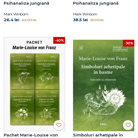
Psihanaliza jungiană
Psihanaliza jungiană
Mark Winborn
Mark Winborn
26.4 lei
38.5 lei
44.00 lei
55.00 lei
-40%
-30%
Pachet Marie-Louise von
Simboluri arhetipale în