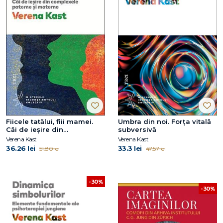
Fiicele tatălui, fiii mamei.
Umbra din noi. Forţa vitală
Căi de ieşire din
subversivă
complexele paterne şi
Verena Kast
Verena Kast
materne
36.26 lei
33.3 lei
51.80 lei
47.57 lei
-30%
-30%