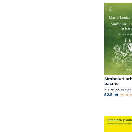
Carolina Bodea
Hațegan
Charles Schaefer
Cherry Potter
Christina Moutsou
Christof Loose
Christophe Andre
Christopher Bollas
Christopher K. Germer
Claudia Guderian
Claudia M.Gold
Simboluri arh
Colectiv OPD
basme
Marie-Louise von
Coord. Gabriela Hum
52.5 lei
75.00 le
Cosmin Popa
Cătălina Tudose
Daniel David
Daniel N. Stern
David Carbonell