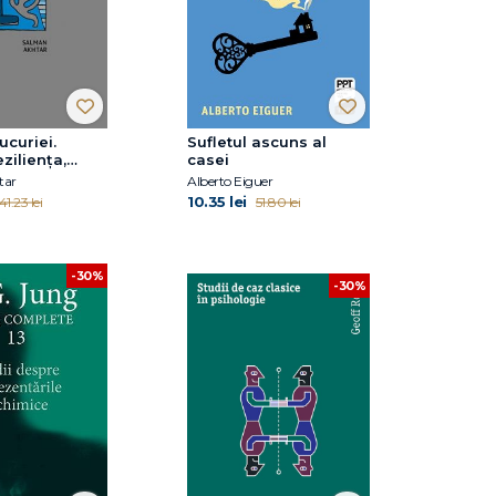
ucuriei.
Sufletul ascuns al
eziliența,
casei
nța,
tar
Alberto Eiguer
atea, iertarea
10.35 lei
41.23 lei
51.80 lei
iul
-30%
-30%