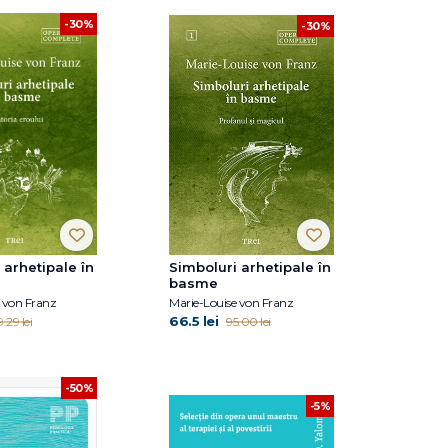
-30%
-30%
 arhetipale în
Simboluri arhetipale în
basme
 von Franz
Marie-Louise von Franz
66.5 lei
.29 lei
95.00 lei
-50%
-5%