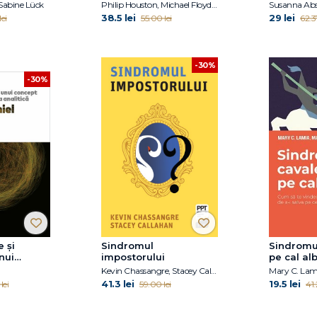
 Sabine Lück
Philip Houston, Michael Floyd, Susan Carnicero, Don Tennant
Susanna Ab
38.5 lei
29 lei
ei
55.00 lei
62.37
-30%
-30%
e și
Sindromul
Sindromul
nui
impostorului
pe cal al
al din
Kevin Chassangre, Stacey Callahan
alitică
41.3 lei
19.5 lei
lei
59.00 lei
41.