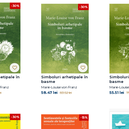
-30%
-30%
etipale în
Simboluri arhetipale în
Simboluri
basme
basme
 Franz
Marie-Louise von Franz
Marie-Louise
58.47 lei
55.51 lei
i
83.52 lei
79
-30%
-15%