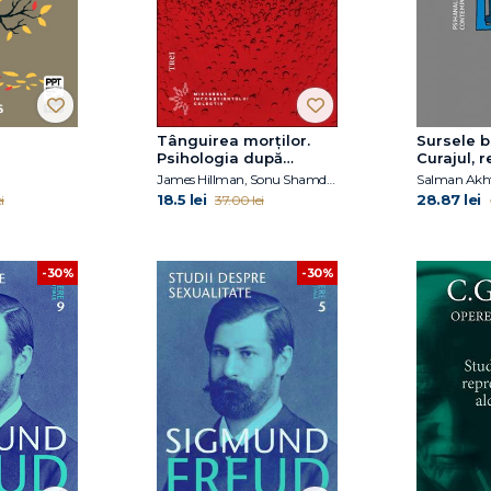
Tânguirea morţilor.
Sursele b
Psihologia după
Curajul, r
Cartea Roşie a lui Jung
recunoști
James Hillman, Sonu Shamdasani
Salman Akh
generozit
18.5 lei
28.87 lei
i
37.00 lei
și sacrific
-30%
-30%