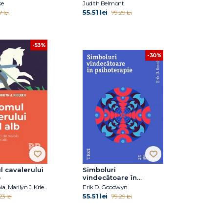
esențiale, idei și
se
Judith Belmont
instrumente
55.51 lei
 lei
79.29 lei
-53%
-30%
 cavalerului
Simboluri
b
vindecătoare în
psihoterapie
Mary C. Lamia, Marilyn J. Krieger
Erik D. Goodwyn
55.51 lei
23 lei
79.29 lei