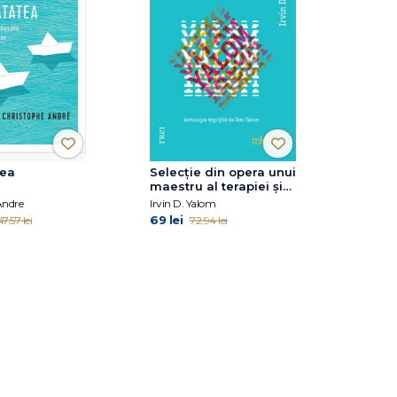
tea
Selecţie din opera unui
maestru al terapiei şi
al povestirii
Andre
Irvin D. Yalom
69 lei
47.57 lei
72.94 lei