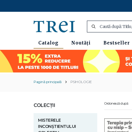
Catalog
Noutăți
Bestseller
Pagină principală
PSIHOLOGIE
Ordonează după:
COLECȚII
MISTERELE
INCONȘTIENTULUI