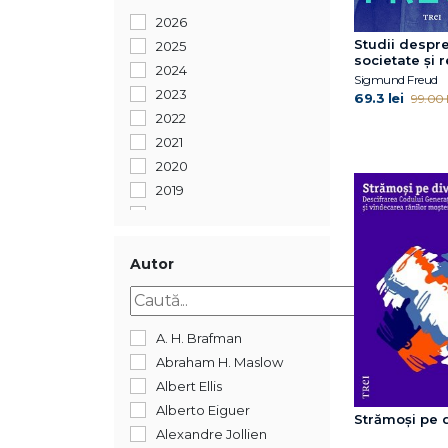
2026
Studii despr
2025
societate și r
2024
Opere Esenţia
Sigmund Freud
2023
69.3 lei
99.00 l
2022
2021
2020
2019
2018
2017
2016
Autor
2015
2014
2013
A. H. Brafman
2012
Abraham H. Maslow
2011
Albert Ellis
2010
Alberto Eiguer
Strămoși pe 
2009
Alexandre Jollien