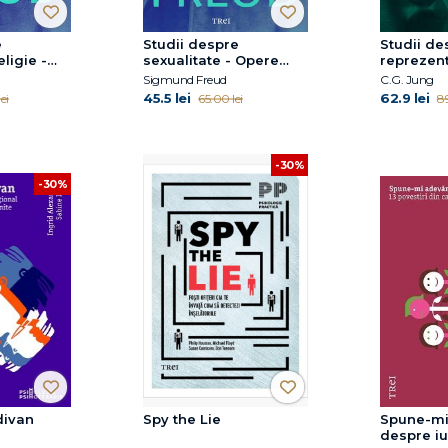
e
Studii despre
Studii de
eligie -
sexualitate - Opere
reprezent
le, vol. 9
Esenţiale, vol. 5
alchimice
Sigmund Freud
C.G. Jung
Complete,
45.5 lei
62.9 lei
ei
65.00 lei
89
-30%
-30%
divan
Spy the Lie
Spune-mi
despre iu