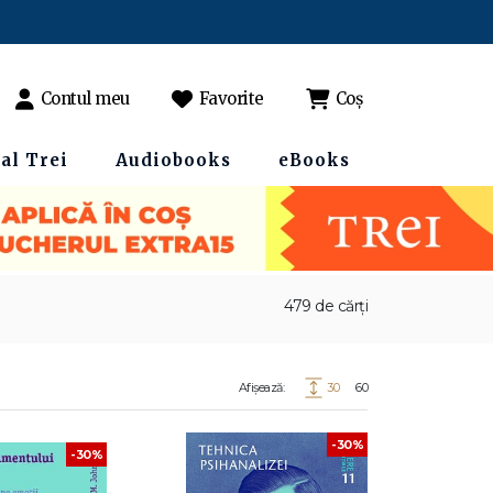
Contul meu
Favorite
Coș
al Trei
Audiobooks
eBooks
479 de cărți
Afișează:
30
60
-30%
-30%