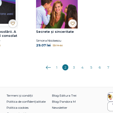
solării. A
Secrete și sinceritate
fi consolat
Simona Nicolaescu
29.07 lei
i
58.14 lei
Anterioara
1
2
3
4
5
6
7
Termeni și condiții
Blog Editura Trei
Politica de confidențialitate
Blog Pandora M
Politica cookies
Newsletter