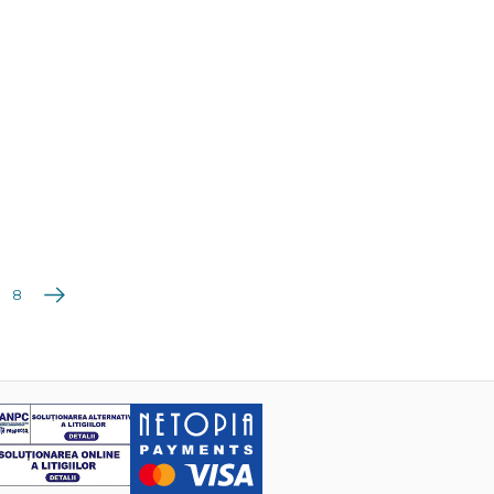
Următoarea
8