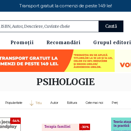
Transport gratuit la comenzi de peste 149 lei!
Caută
Promoții
Recomandări
Grupul editori
PSIHOLOGIE
Popularitate
Autor
Editura
Cele mai noi
Preț
Titlu
-54%
-30%