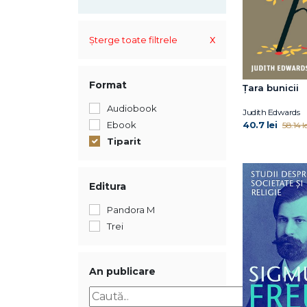
x
Șterge toate filtrele
Format
Țara bunicii
Audiobook
Judith Edwards
40.7 lei
Ebook
58.14 le
Tiparit
Editura
Pandora M
Trei
An publicare