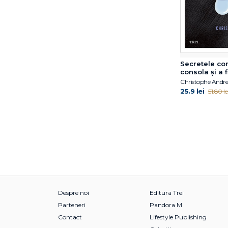
Florentina Tonița
Florin Alin Sava
Florin Emil Verza
Florin Tudose
Franz Ruppert
Secretele con
François Lelord
consola și a 
Frédéric Fanget
Christophe Andre
Gary R. Vandenbos
25.9 lei
51.80 le
George W. Burns
Gerald Schoenewolf
Gerhard Zarbock
Ginny Elkin
Gitta Jacob
Glen O. Gabbard
Gurmeet Kanwal
Haim Weinberg
Despre noi
Editura Trei
Hans Morschitzky
Parteneri
Pandora M
Harald Banzhaf
Contact
Lifestyle Publishing
Harold F. Searles