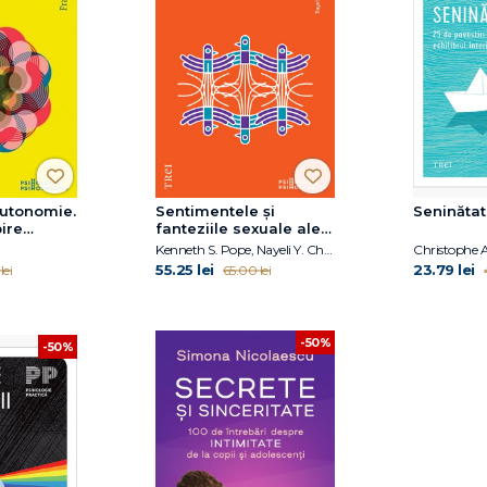
autonomie.
Sentimentele și
Seninăta
ire
fanteziile sexuale ale
terapeuților
Kenneth S. Pope, Nayeli Y. Chavez-Dueñas, Hector Y. Adames
Christophe 
55.25 lei
23.79 lei
lei
65.00 lei
-50%
-50%