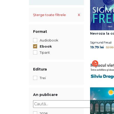
x
Șterge toate filtrele
Format
Nevroza la co
Audiobook
Sigmund Freud
Ebook
19.79 lei
32.98 
Tiparit
Editura
Trei
An publicare
2026