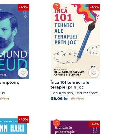
-40%
-40%
, simptom,
Încă 101 tehnici ale
terapiei prin joc
eud
Heidi Kaduson, Charles Schaefer
38.06 lei
00 lei
63.43 lei
-40%
-40%