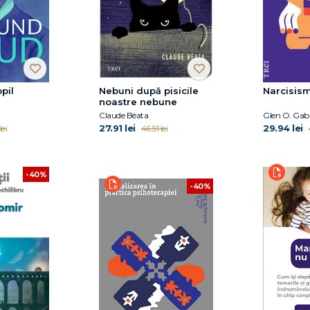
pil
Nebuni după pisicile
Narcisis
noastre nebune
Claude Béata
Glen O. Gabb
27.91 lei
29.94 lei
lei
46.51 lei
-40%
-40%