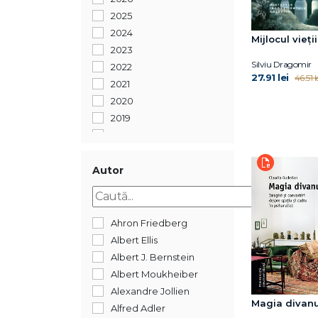
2025
2024
Mijlocul vieții
2023
Silviu Dragomir
2022
27.91 lei
46.51 l
2021
2020
2019
2018
2017
2016
Autor
2015
2014
2013
Ahron Friedberg
2012
Albert Ellis
2011
Albert J. Bernstein
2010
Albert Moukheiber
2008
Alexandre Jollien
Magia divanu
2007
Alfred Adler