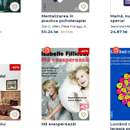
Mentalizarea în
Mamă, nu
practica psihoterapiei
speria!
Jon G. Allen, Peter Fonagy, Anthony W. Bateman
50.24 lei
24.87 lei
ei
83.73 lei
-40%
-40%
lui
Mă exasperează!
Lucrând c
terapia p