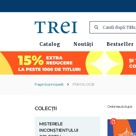
Catalog
Noutăți
Bestseller
Pagină principală
PSIHOLOGIE
Ordonează după:
COLECȚII
MISTERELE
INCONȘTIENTULUI