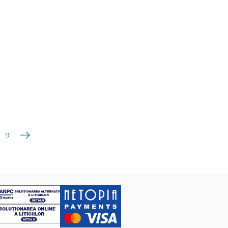
Următoarea
9