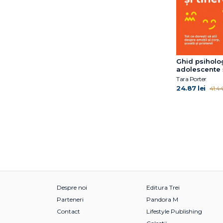
Eddie Harmon‑Jones
Emil Rodolfa
Emil Verza
Emma Reed Turrell
Erica Reischer
Ghid psiholo
Erich Fromm
adolescente ș
Erik H. Erikson
Tara Porter
24.87 lei
Esther Wojcicki
41.44
Ethan Kross
Eugene T. Gendlin
Felicitas Römer
Florentina Tonița
Florin Emil Verza
Florin Tudose
Franz Marie-Louise von
Franz Ruppert
Despre noi
Editura Trei
François Lelord
Parteneri
Pandora M
Fredric N. Busch
Contact
Lifestyle Publishing
Frédéric Fanget