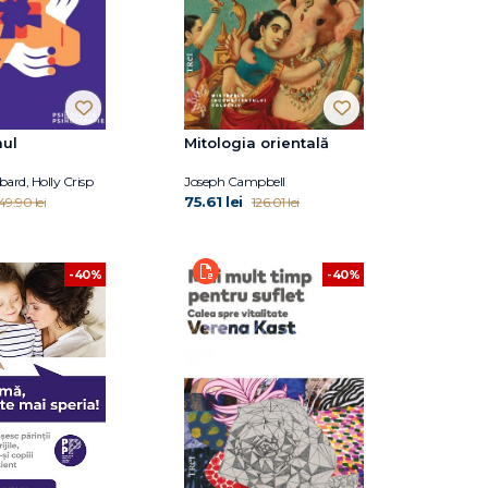
mul
Mitologia orientală
ard, Holly Crisp
Joseph Campbell
75.61 lei
49.90 lei
126.01 lei
-40%
-40%