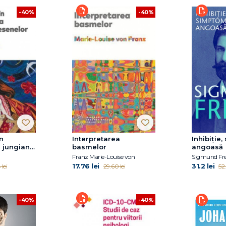
-40%
-40%
n
Interpretarea
Inhibiție
a jungiană
basmelor
angoasă
Franz Marie-Louise von
Sigmund Fr
17.76 lei
31.2 lei
 lei
29.60 lei
52.
-40%
-40%