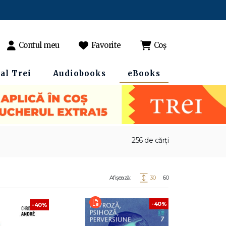
Contul meu
Favorite
Coș
al Trei
Audiobooks
eBooks
256 de cărți
Afișează:
30
60
-40%
-40%