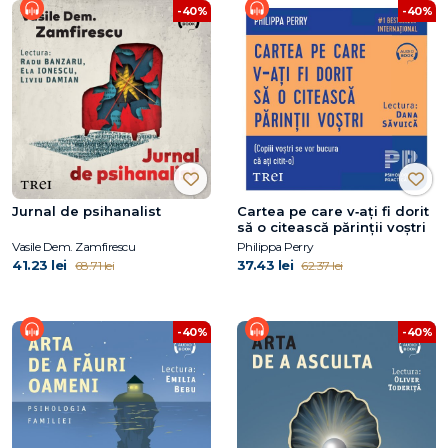
-40%
-40%
Jurnal de psihanalist
Cartea pe care v‑ați fi dorit
să o citească părinții voștri
Vasile Dem. Zamfirescu
Philippa Perry
41.23 lei
37.43 lei
68.71 lei
62.37 lei
-40%
-40%