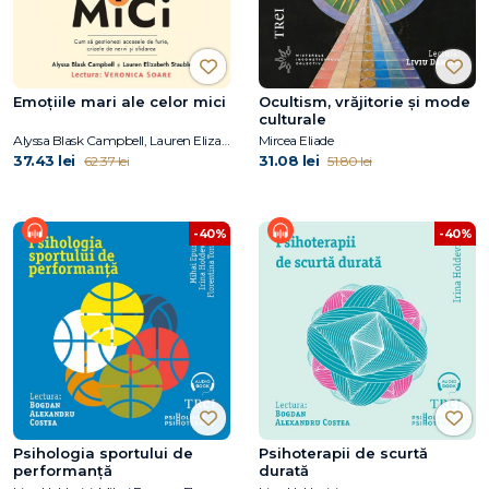
Emoțiile mari ale celor mici
Ocultism, vrăjitorie și mode
culturale
Alyssa Blask Campbell, Lauren Elizabeth Stauble
Mircea Eliade
37.43 lei
31.08 lei
62.37 lei
51.80 lei
-40%
-40%
Psihologia sportului de
Psihoterapii de scurtă
performanță
durată