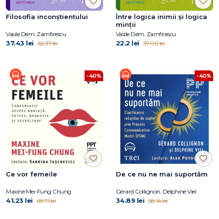
Filosofia inconștientului
Între logica inimii şi logica
minţii
Vasile Dem. Zamfirescu
Vasile Dem. Zamfirescu
37.43 lei
22.2 lei
62.37 lei
37.00 lei
-40%
-40%
Ce vor femeile
De ce nu ne mai suportăm
Maxine Mei-Fung Chung
Gérard Collignon, Delphine Viel
41.23 lei
34.89 lei
68.71 lei
58.14 lei