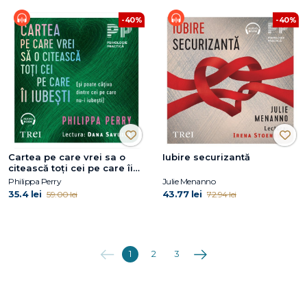
-40%
-40%
Cartea pe care vrei sa o
Iubire securizantă
citească toți cei pe care îi
iubești
Philippa Perry
Julie Menanno
35.4 lei
43.77 lei
59.00 lei
72.94 lei
Anterioara
Următoarea
1
2
3