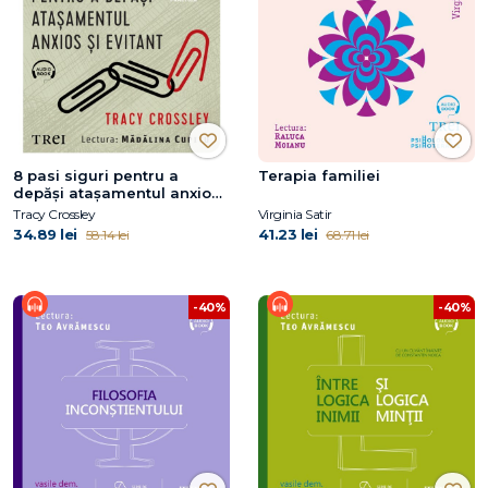
8 pasi siguri pentru a
Terapia familiei
depăși atașamentul anxios
și evitant
Tracy Crossley
Virginia Satir
34.89 lei
41.23 lei
58.14 lei
68.71 lei
-40%
-40%