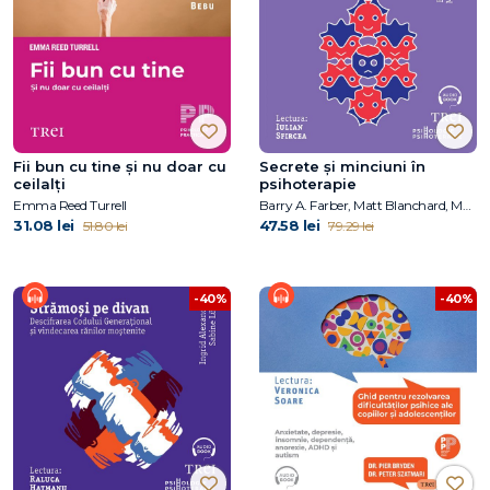
Fii bun cu tine și nu doar cu
Secrete și minciuni în
ceilalți
psihoterapie
Emma Reed Turrell
Barry A. Farber, Matt Blanchard, Melanie Love
31.08 lei
47.58 lei
51.80 lei
79.29 lei
-40%
-40%