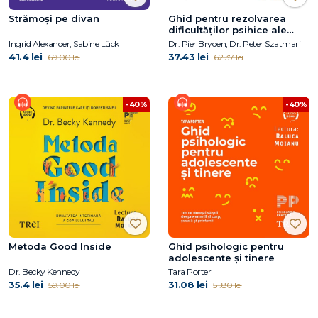
Strămoși pe divan
Ghid pentru rezolvarea
dificultăților psihice ale
copiilor și adolescenților
Ingrid Alexander, Sabine Lück
Dr. Pier Bryden, Dr. Peter Szatmari
41.4 lei
37.43 lei
69.00 lei
62.37 lei
-40%
-40%
Metoda Good Inside
Ghid psihologic pentru
adolescente și tinere
Dr. Becky Kennedy
Tara Porter
35.4 lei
31.08 lei
59.00 lei
51.80 lei