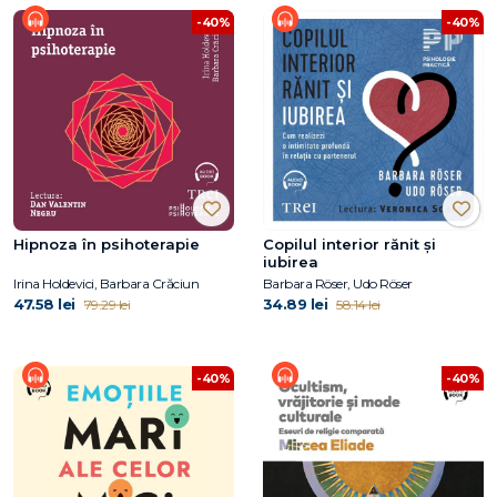
-40%
-40%
Hipnoza în psihoterapie
Copilul interior rănit și
iubirea
Irina Holdevici, Barbara Crăciun
Barbara Röser, Udo Röser
47.58 lei
34.89 lei
79.29 lei
58.14 lei
-40%
-40%