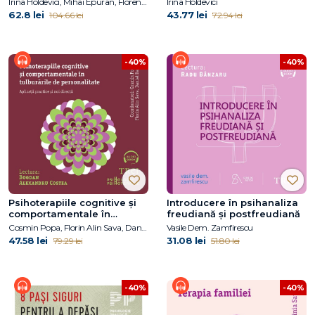
Irina Holdevici, Mihai Epuran, Florentina Tonița
Irina Holdevici
62.8 lei
43.77 lei
104.66 lei
72.94 lei
-40%
-40%
Psihoterapiile cognitive și
Introducere în psihanaliza
comportamentale în
freudiană şi postfreudiană
tulburările de personalitate.
Cosmin Popa, Florin Alin Sava, Daniel David
Vasile Dem. Zamfirescu
Aplicații practice și noi
47.58 lei
31.08 lei
79.29 lei
51.80 lei
direcții
-40%
-40%