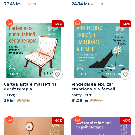
37.43 lei
24.74 lei
62.37 lei
41.23 lei
-40%
-40%
Cartea asta e mai ieftină
Vindecarea epuizării
decât terapia
emoționale a femeii
Liz Kelly
Nancy Colier
39 lei
31.08 lei
65.00 lei
51.80 lei
-40%
-40%