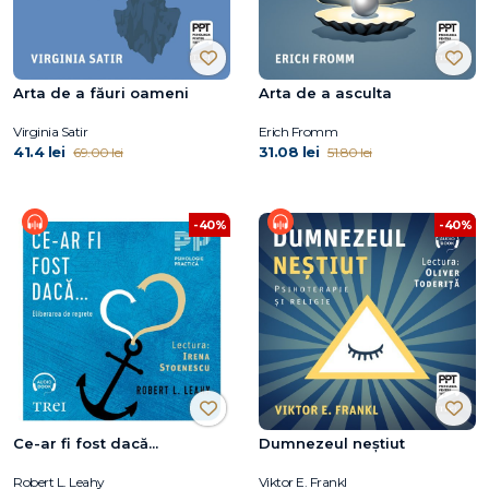
Arta de a făuri oameni
Arta de a asculta
Virginia Satir
Erich Fromm
41.4 lei
31.08 lei
69.00 lei
51.80 lei
-40%
-40%
Ce-ar fi fost dacă...
Dumnezeul neștiut
Robert L. Leahy
Viktor E. Frankl