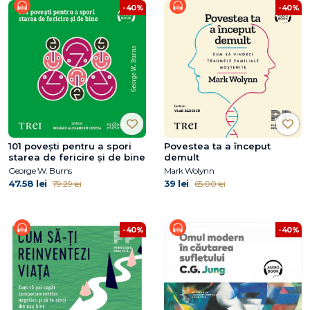
-40%
-40%
101 povești pentru a spori
Povestea ta a început
starea de fericire și de bine
demult
George W. Burns
Mark Wolynn
47.58 lei
39 lei
79.29 lei
65.00 lei
-40%
-40%