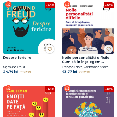
-40%
-40%
Despre fericire
Noile personalități dificile.
Cum să le înțelegem,
acceptăm și gestionăm
Sigmund Freud
François Lelord, Christophe Andre
24.74 lei
43.77 lei
41.23 lei
72.94 lei
-40%
-40%