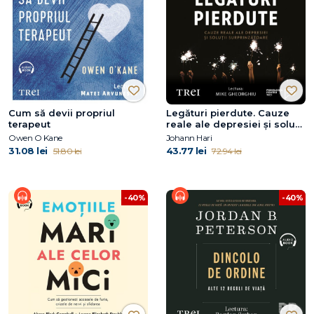
Cum să devii propriul
Legături pierdute. Cauze
terapeut
reale ale depresiei și soluții
surprinzătoare
Owen O Kane
Johann Hari
31.08 lei
43.77 lei
51.80 lei
72.94 lei
-40%
-40%