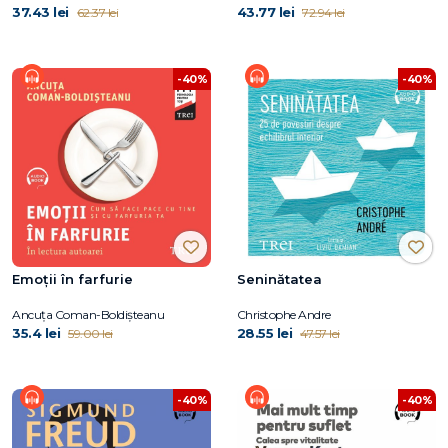
37.43 lei
43.77 lei
62.37 lei
72.94 lei
-40%
-40%
Emoții în farfurie
Seninătatea
Ancuța Coman-Boldișteanu
Christophe Andre
35.4 lei
28.55 lei
59.00 lei
47.57 lei
-40%
-40%