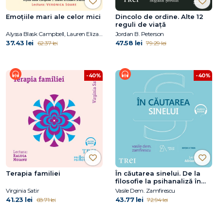
Emoțiile mari ale celor mici
Dincolo de ordine. Alte 12
reguli de viață
Alyssa Blask Campbell, Lauren Elizabeth Stauble
Jordan B. Peterson
37.43 lei
47.58 lei
62.37 lei
79.29 lei
-40%
-40%
Terapia familiei
În căutarea sinelui. De la
filosofie la psihanaliză în
comunism
Virginia Satir
Vasile Dem. Zamfirescu
41.23 lei
43.77 lei
68.71 lei
72.94 lei