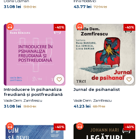
Doina Cosman
Irina Holdevici
31.08 lei
43.77 lei
51.80 lei
72.94 lei
-40%
-40%
Introducere în psihanaliza
Jurnal de psihanalist
freudiană şi postfreudiană
Vasile Dem. Zamfirescu
Vasile Dem. Zamfirescu
31.08 lei
41.23 lei
51.80 lei
68.71 lei
-40%
-40%