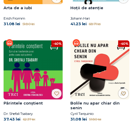
Arta de a iubi
Hoții de atenție
Erich Fromm
Johann Hari
31.08 lei
41.23 lei
51.80 lei
68.71 lei
-40%
-40%
Părintele conştient
Bolile nu apar chiar din
senin
Dr. Shefali Tsabary
Cyril Tarquinio
37.43 lei
31.08 lei
62.37 lei
51.80 lei