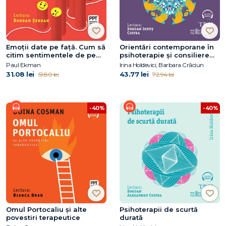
Emoţii date pe faţă. Cum să
Orientări contemporane în
citim sentimentele de pe
psihoterapie și consiliere
chipul uman
psihologică
Paul Ekman
Irina Holdevici, Barbara Crăciun
31.08 lei
43.77 lei
51.80 lei
72.94 lei
-40%
-40%
Omul Portocaliu și alte
Psihoterapii de scurtă
povestiri terapeutice
durată