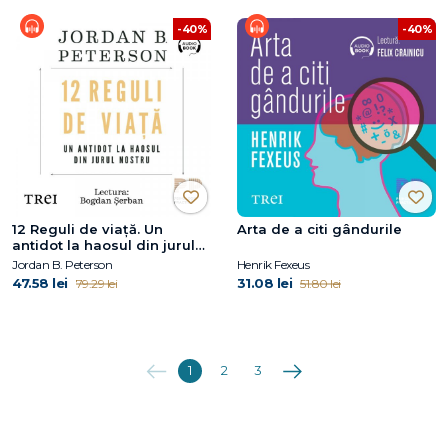
-40%
-40%
12 Reguli de viață. Un
Arta de a citi gândurile
antidot la haosul din jurul
nostru
Jordan B. Peterson
Henrik Fexeus
47.58 lei
31.08 lei
79.29 lei
51.80 lei
Anterioara
Următoarea
1
2
3