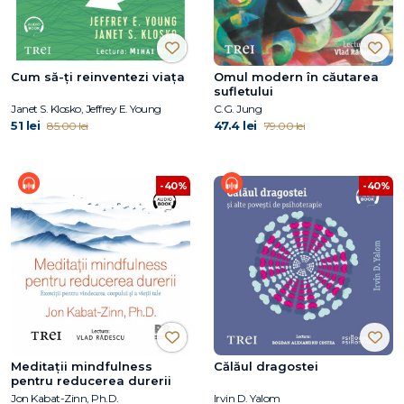
Cum să-ți reinventezi viața
Omul modern în căutarea
sufletului
Janet S. Klosko, Jeffrey E. Young
C.G. Jung
51 lei
47.4 lei
85.00 lei
79.00 lei
-40%
-40%
Meditații mindfulness
Călăul dragostei
pentru reducerea durerii
Jon Kabat-Zinn, Ph.D.
Irvin D. Yalom