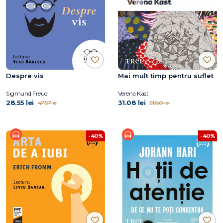
Despre vis
Mai mult timp pentru suflet
Sigmund Freud
Verena Kast
28.55 lei
31.08 lei
47.57 lei
51.80 lei
-40%
-40%