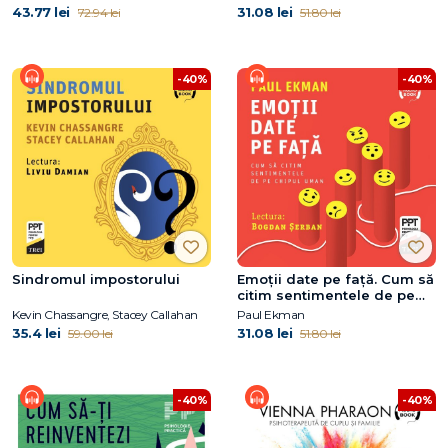
43.77 lei
31.08 lei
72.94 lei
51.80 lei
-40%
-40%
Sindromul impostorului
Emoţii date pe faţă. Cum să
citim sentimentele de pe
chipul uman
Kevin Chassangre, Stacey Callahan
Paul Ekman
35.4 lei
31.08 lei
59.00 lei
51.80 lei
-40%
-40%