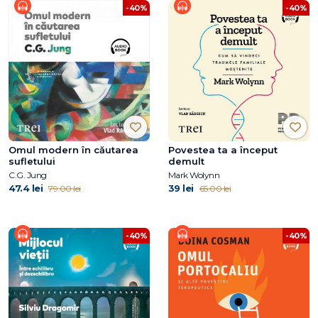
-40%
-40%
Omul modern în căutarea
Povestea ta a început
sufletului
demult
C.G. Jung
Mark Wolynn
47.4 lei
39 lei
79.00 lei
65.00 lei
-40%
-40%