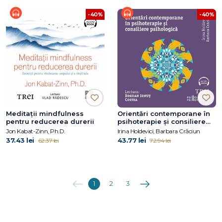
-40%
-40%
Meditații mindfulness
Orientări contemporane în
pentru reducerea durerii
psihoterapie și consiliere
psihologică
Jon Kabat-Zinn, Ph.D.
Irina Holdevici, Barbara Crăciun
37.43 lei
43.77 lei
62.37 lei
72.94 lei
Anterioara
Următoarea
1
2
3