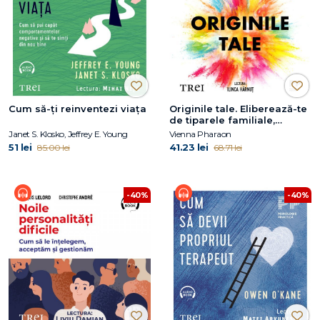
Cum să-ți reinventezi viața
Originile tale. Eliberează-te
de tiparele familiale,
trăiește-ți viața și dă-ți voie
Janet S. Klosko, Jeffrey E. Young
Vienna Pharaon
să iubești
51 lei
41.23 lei
85.00 lei
68.71 lei
-40%
-40%