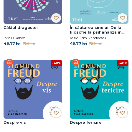
Călăul dragostei
În căutarea sinelui. De la
filosofie la psihanaliză în
comunism
Irvin D. Yalom
Vasile Dem. Zamfirescu
43.77 lei
43.77 lei
72.94 lei
72.94 lei
-40%
-40%
Despre vis
Despre fericire