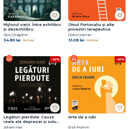
Mijlocul vieții. Între echilibru
Omul Portocaliu și alte
și dezechilibru
povestiri terapeutice
Silviu Dragomir
Doina Cosman
34.89 lei
31.08 lei
58.14 lei
51.80 lei
-40%
-40%
Legături pierdute. Cauze
Arta de a iubi
reale ale depresiei și soluții
surprinzătoare
Johann Hari
Erich Fromm