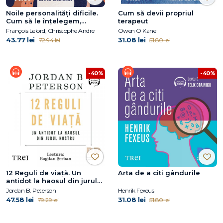
Noile personalități dificile.
Cum să devii propriul
Cum să le înțelegem,
terapeut
acceptăm și gestionăm
François Lelord, Christophe Andre
Owen O Kane
43.77 lei
31.08 lei
72.94 lei
51.80 lei
-40%
-40%
12 Reguli de viață. Un
Arta de a citi gândurile
antidot la haosul din jurul
nostru
Jordan B. Peterson
Henrik Fexeus
47.58 lei
31.08 lei
79.29 lei
51.80 lei