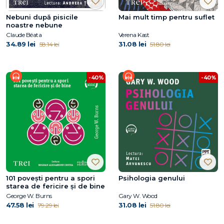
Nebuni după pisicile
Mai mult timp pentru suflet
noastre nebune
Claude Béata
Verena Kast
34.89 lei
31.08 lei
58.14 lei
51.80 lei
-40%
-40%
101 povești pentru a spori
Psihologia genului
starea de fericire și de bine
George W. Burns
Gary W. Wood
47.58 lei
31.08 lei
79.29 lei
51.80 lei