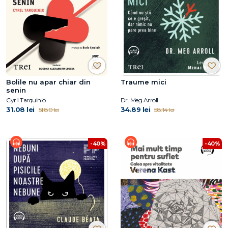
Bolile nu apar chiar din
Traume mici
senin
Cyril Tarquinio
Dr. Meg Arroll
31.08 lei
34.89 lei
51.80 lei
58.14 lei
-40%
-40%