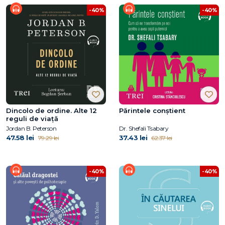
-40%
-40%
Dincolo de ordine. Alte 12
Părintele conştient
reguli de viață
Jordan B. Peterson
Dr. Shefali Tsabary
47.58 lei
37.43 lei
79.29 lei
62.37 lei
-40%
-40%