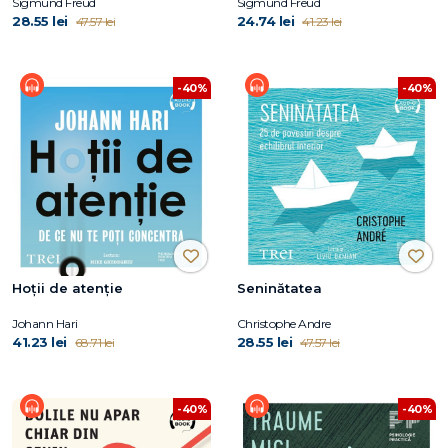
Sigmund Freud
Sigmund Freud
28.55 lei
24.74 lei
47.57 lei
41.23 lei
-40%
-40%
Hoții de atenție
Seninătatea
Johann Hari
Christophe Andre
41.23 lei
28.55 lei
68.71 lei
47.57 lei
-40%
-40%