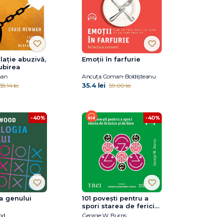
lație abuzivă,
Emoții în farfurie
ubirea
man
Ancuța Coman-Boldișteanu
35.4 lei
58.14 lei
59.00 lei
-40%
-40%
a genului
101 povești pentru a
spori starea de fericire
și de bine
od
George W. Burns