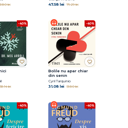
47.58 lei
1.80 lei
79.29 lei
-40%
-40%
ici
Bolile nu apar chiar
din senin
ll
Cyril Tarquinio
31.08 lei
58.14 lei
51.80 lei
-40%
-40%