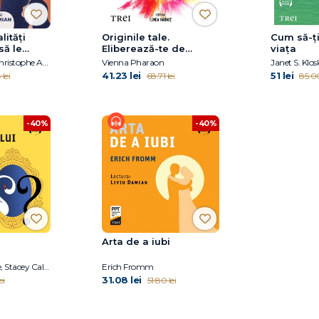
lități
Originile tale.
Cum să-ți
să le
Eliberează-te de
viața
acceptăm
tiparele familiale,
François Lelord, Christophe Andre
Vienna Pharaon
trăiește-ți viața și dă-ți
41.23 lei
51 lei
lei
68.71 lei
85.00
voie să iubești
-40%
-40%
Arta de a iubi
Kevin Chassangre, Stacey Callahan
Erich Fromm
31.08 lei
ei
51.80 lei