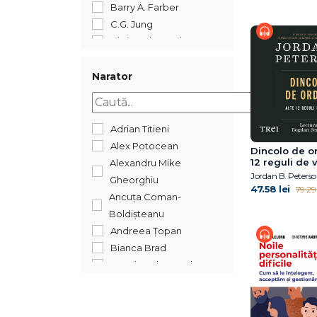
Barry A. Farber
C.G. Jung
Christophe Andre
Claude Béata
Cosmin Popa
Narator
Craig Newman
Cyril Tarquinio
Daniel David
Adrian Titieni
Delphine Viel
Alex Potocean
Dincolo de or
Doina Cosman
12 reguli de 
Alexandru Mike
Jordan B. Peters
Dr. Becky Kennedy
Gheorghiu
47.58 lei
79.29 
Dr. Meg Arroll
Ancuța Coman-
Dr. Peter Szatmari
Boldișteanu
Dr. Pier Bryden
Andreea Țopan
Dr. Shefali Tsabary
Bianca Brad
Emma Reed Turrell
Bogdan Alecsandru
Erich Fromm
Bogdan Alexandru
Florentina Tonița
Costea
Florin Alin Sava
Bogdan Ionut Costea