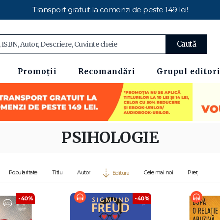
Transport gratuit la comenzi de peste 149 lei!
Caută
Promoții
Recomandări
Grupul editori
PSIHOLOGIE
Popularitate
Titlu
Autor
Cele mai noi
Preț
Editura
-40%
-40%