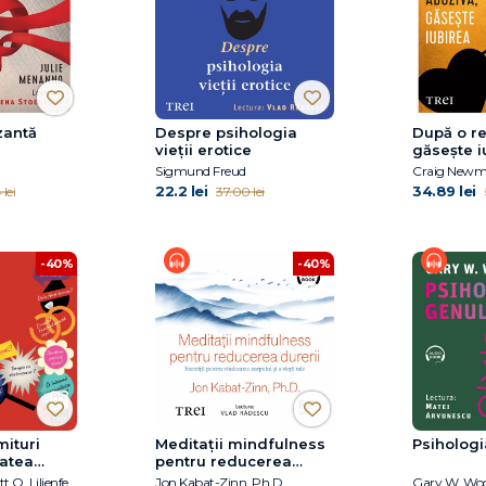
zantă
Despre psihologia
După o re
vieții erotice
găsește i
Sigmund Freud
Craig New
22.2 lei
34.89 lei
lei
37.00 lei
-40%
-40%
mituri
Meditații mindfulness
Psihologi
atea
pentru reducerea
durerii
Hal Arkowitz, Scott O. Lilienfeld
Jon Kabat-Zinn, Ph.D.
Gary W. Wo