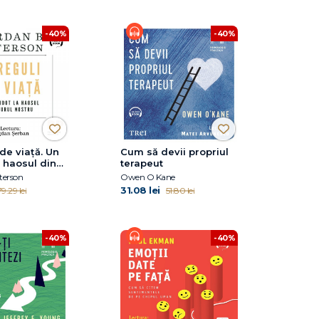
-40%
-40%
 de viață. Un
Cum să devii propriul
a haosul din
terapeut
tru
terson
Owen O Kane
31.08 lei
79.29 lei
51.80 lei
-40%
-40%