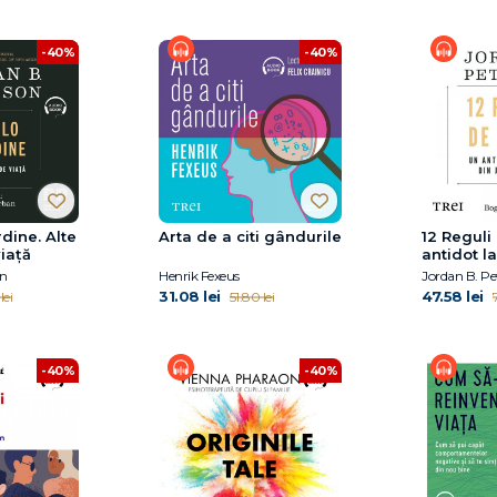
-40%
-40%
dine. Alte
Arta de a citi gândurile
12 Reguli
viață
antidot l
jurul nos
on
Henrik Fexeus
Jordan B. Pe
31.08 lei
47.58 lei
lei
51.80 lei
-40%
-40%