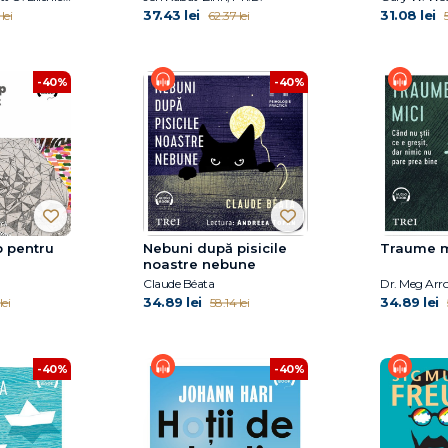
37.43 lei
31.08 lei
lei
62.37 lei
5
-40%
-40%
p pentru
Nebuni după pisicile
Traume m
noastre nebune
Claude Béata
Dr. Meg Arro
34.89 lei
34.89 lei
lei
58.14 lei
-40%
-40%