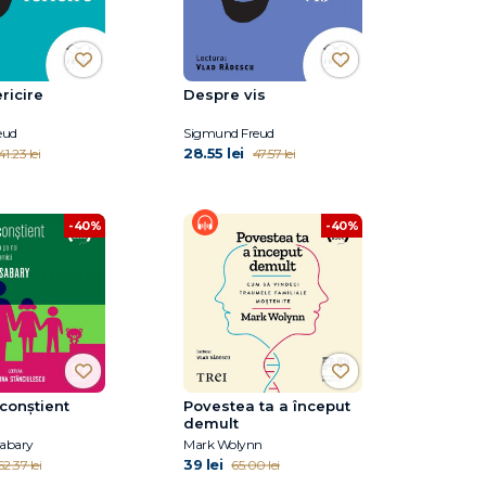
ricire
Despre vis
eud
Sigmund Freud
28.55 lei
41.23 lei
47.57 lei
-40%
-40%
 conştient
Povestea ta a început
demult
sabary
Mark Wolynn
39 lei
62.37 lei
65.00 lei