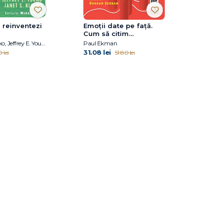
 reinventezi
Emoţii date pe faţă.
Cum să citim
sentimentele de pe
Janet S. Klosko, Jeffrey E. Young
Paul Ekman
chipul uman
31.08 lei
 lei
51.80 lei