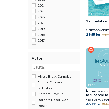
2024
2023
2022
Seninătatea
2021
2019
Christophe Andre
28.55 lei
2018
47.57 
2017
2016
2015
2014
Autor
2008
Alyssa Blask Campbell
Ancuța Coman-
Boldișteanu
În căutarea s
Barbara Crăciun
la filosofie la
psihanaliză î
Barbara Röser, Udo
Vasile Dem. Zamf
comunism
43.77 lei
72.94 
Röser