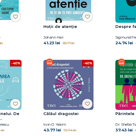
Hoții de atenție
Despre fe
Johann Hari
Sigmund Fr
41.23 lei
24.74 lei
lei
68.71 lei
-40%
-40%
inelui. De
Călăul dragostei
Părintele
n
irescu
Irvin D. Yalom
Dr. Shefali T
43.77 lei
37.43 lei
lei
72.94 lei