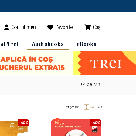
Contul meu
Favorite
Coș
al Trei
Audiobooks
eBooks
64 de cărți
Afișează:
30
60
-40%
-40%