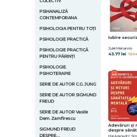
COLECTIV
PSIHANALIZĂ
CONTEMPORANA
PSIHOLOGIA PENTRU TOȚI
Iubire securi
PSIHOLOGIE PRACTICĂ
Julie Menanno
PSIHOLOGIE PRACTICĂ
43.77 lei
72.94 
PENTRU PĂRINȚI
PSIHOLOGIE.
PSIHOTERAPIE
SERIE DE AUTOR C.G. JUNG
SERIE DE AUTOR SIGMUND
FREUD
SERIE DE AUTOR Vasile
Dem. Zamfirescu
Adevăruri și 
SIGMUND FREUD
despre sănăt
mentală
DESPRE…