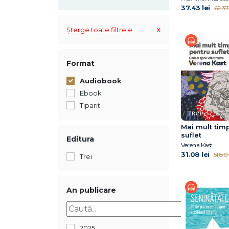
37.43 lei
62.37 
x
Șterge toate filtrele
Format
Audiobook
Ebook
Tiparit
Mai mult tim
suflet
Editura
Verena Kast
31.08 lei
51.80 
Trei
An publicare
2025