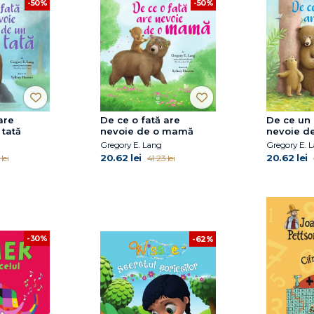
-50%
-50%
are
De ce o fată are
De ce un 
 tată
nevoie de o mamă
nevoie de
Gregory E. Lang
Gregory E. 
20.62 lei
20.62 lei
lei
41.23 lei
-30%
-62%