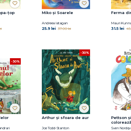
opa-țop
Miko și Soarele
Ferma din
Andreea Iatagan
Mauri Kunn
25.9 lei
31.5 lei
ei
37.00 lei
45.
-30%
-30%
elor
Arthur și sfoara de aur
Pettson ș
coloreaz
ndrari
Joe Todd-Stanton
Sven Nordqvi