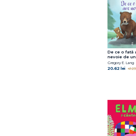
Gabriella Ballin
Gregory E. Lang
Harry Horse
Hazel Gardner
Helen Oxenbury
Ilaria Zanellato
Iulian Tănase
De ce o fată 
Jess Black
nevoie de un
Gregory E. Lang
Jill Twiss
20.62 lei
41.23 
Jimmy Fallon
Joanna Gaines
Joe Todd-Stanton
John Updike
Judith Kerr
Jujja Wieslander
Julia Donaldson
Julia Rawlinson
Kathryn Simmonds