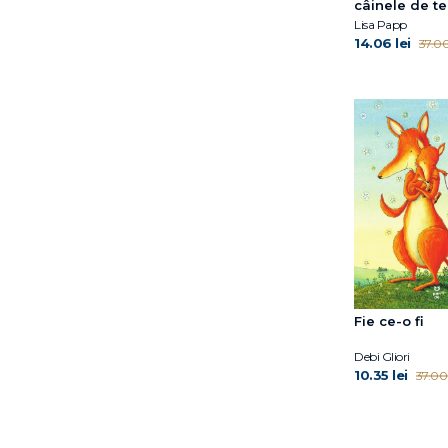
câinele de te
Olimpia Melinte
Lisa Papp
Oliver Jeffers
14.06 lei
37.00
Paola Conte
Paul Petersen
Paul Stewart
Peter Bently
Pog Olivier
Rebecca Gugger
Reese Witherspoon
René Gouichoux
Riel Nason
Rob Biddulph
Russell Hoban
Sam Winston
Fie ce-o fi
Satoshi Kitamura
Debi Gliori
Seth Meyers
10.35 lei
37.00 
Smriti Prasadam-Halls
Smriti Halls
Smriti Prasadam-Halls