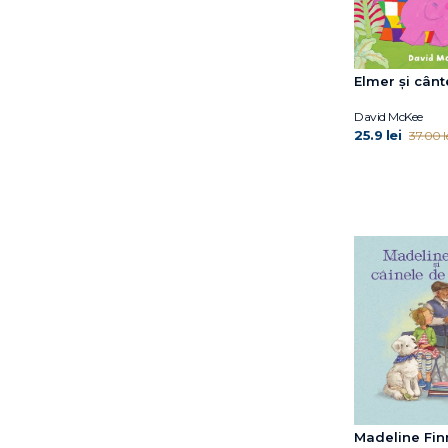
Larissa Labay
Lauren Soloy
Lisa Papp
Louise Greig
Elmer și cânt
Maddalena Schiavo
David McKee
Maria Loretta Giraldo
25.9 lei
37.00 l
Marianne Dubuc
Marie Kondo
Marin Mălaicu-Hondrari
Mark Sperring
Martin Widmark
Martina Orsi
Matt de la Peña
Matthew Burgess
Mauri Kunnas
Michael Rosen
Mocculere
Nick Laird
Nicola Kinnear
Madeline Finn