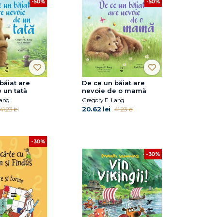
-50%
-50%
băiat are
De ce un băiat are
 un tată
nevoie de o mamă
Lang
Gregory E. Lang
20.62 lei
41.23 lei
41.23 lei
-30%
-30%