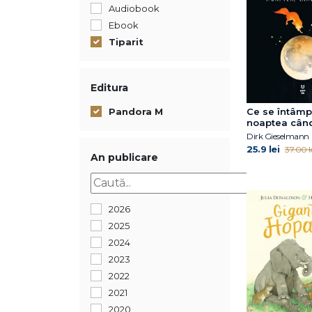
Audiobook
Ebook
Tiparit
Editura
Ce se întâmp
Pandora M
noaptea cân
Dirk Gieselmann
25.9 lei
37.00 l
An publicare
2026
2025
2024
2023
2022
2021
2020