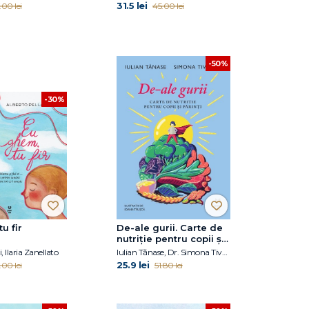
31.5 lei
.00 lei
45.00 lei
-50%
-30%
u fir
De-ale gurii. Carte de
nutriție pentru copii și
părinți
, Ilaria Zanellato
Iulian Tănase, Dr. Simona Tivadar
25.9 lei
.00 lei
51.80 lei