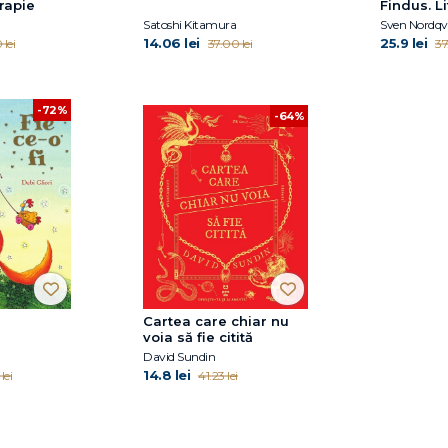
rapie
Findus. Li
cuvinte
Satoshi Kitamura
Sven Nordqvi
14.06 lei
25.9 lei
 lei
37.00 lei
37
-72%
-64%
Cartea care chiar nu
voia să fie citită
David Sundin
14.8 lei
lei
41.23 lei