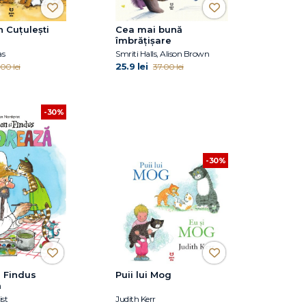
 Cuțulești
Cea mai bună
îmbrățișare
as
Smriti Halls, Alison Brown
25.9 lei
00 lei
37.00 lei
-30%
-30%
i Findus
Puii lui Mog
ă
st
Judith Kerr