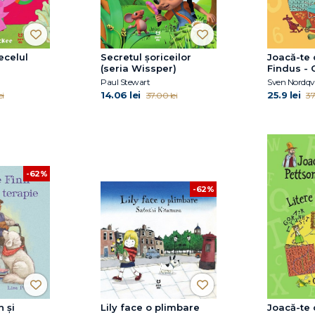
ecelul
Secretul șoriceilor
Joacă-te 
(seria Wissper)
Findus - 
Paul Stewart
Sven Nordqvi
14.06 lei
25.9 lei
ei
37.00 lei
37
-62%
-62%
 și
Lily face o plimbare
Joacă-te 