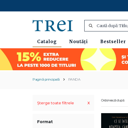
Catalog
Noutăți
Bestseller
Pagină principală
PANDA
Ordonează după:
x
Șterge toate filtrele
Format