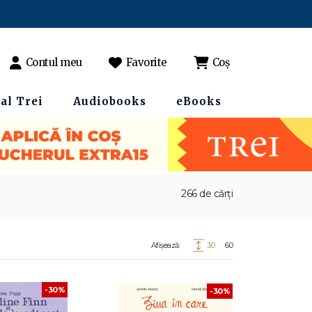
Contul meu
Favorite
Coș
al Trei
Audiobooks
eBooks
266 de cărți
Afișează:
30
60
-30%
-30%