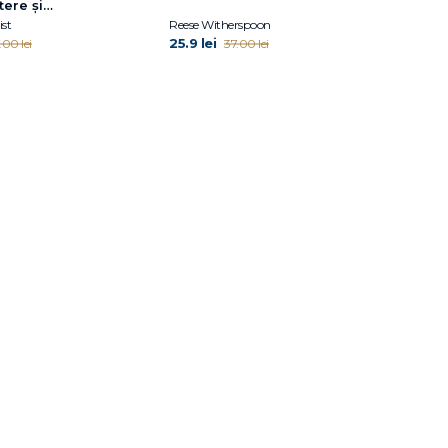
tere și
st
Reese Witherspoon
25.9 lei
.00 lei
37.00 lei