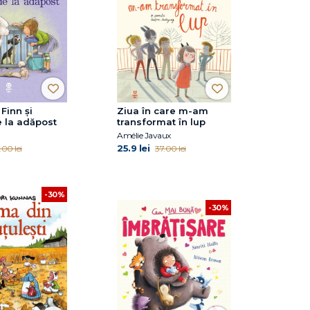
Finn și
Ziua în care m-am
e la adăpost
transformat în lup
Amélie Javaux
25.9 lei
.00 lei
37.00 lei
-30%
-30%