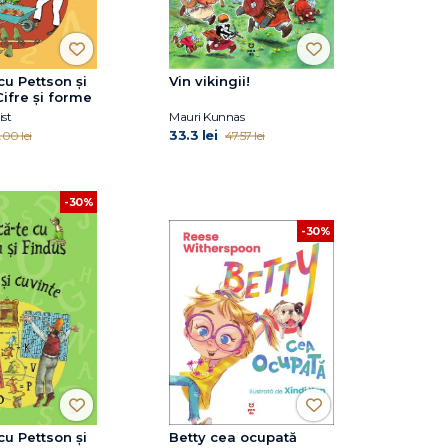
cu Pettson și
Vin vikingii!
Cifre și forme
st
Mauri Kunnas
33.3 lei
.00 lei
47.57 lei
-30%
-30%
cu Pettson și
Betty cea ocupată