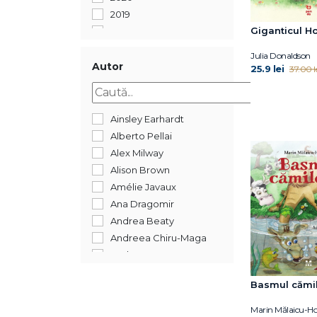
2019
Giganticul H
2018
2017
Julia Donaldson
2016
Autor
25.9 lei
37.00 l
2015
Ainsley Earhardt
Alberto Pellai
Alex Milway
Alison Brown
Amélie Javaux
Ana Dragomir
Andrea Beaty
Andreea Chiru-Maga
Andreea Iatagan
Andreea Lițescu
Basmul cămil
Anika Aldamuy Denise
Ann Whitford Paul
Marin Mălaicu-Ho