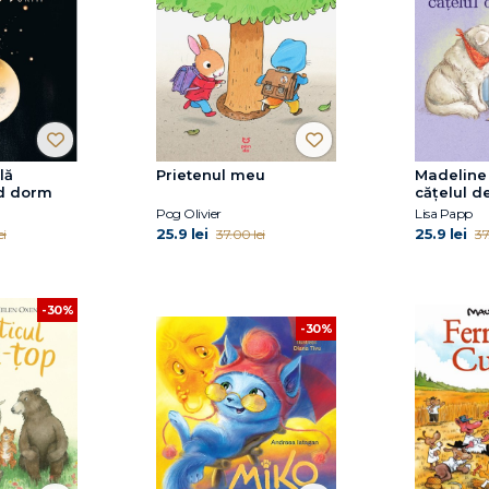
lă
Prietenul meu
Madeline 
d dorm
cățelul d
Pog Olivier
Lisa Papp
25.9 lei
25.9 lei
ei
37.00 lei
37
-30%
-30%