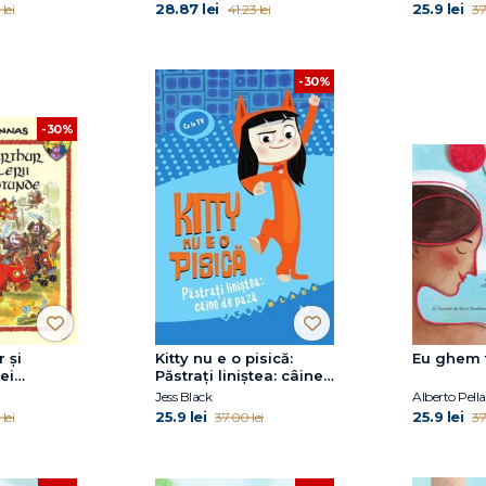
28.87 lei
25.9 lei
lei
41.23 lei
37
-30%
-30%
 și
Kitty nu e o pisică:
Eu ghem t
ei
Păstrați liniștea: câine
de pază
Jess Black
Alberto Pellai
25.9 lei
25.9 lei
lei
37.00 lei
37