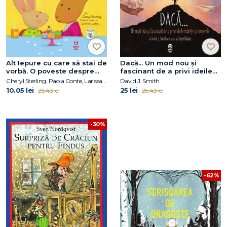
Alt Iepure cu care să stai de
Dacă... Un mod nou și
vorbă. O poveste despre
fascinant de a privi ideile
psihoterapie
mărețe și numerele
Cheryl Sterling, Paola Conte, Larissa Labay
David J. Smith
10.05 lei
25 lei
26.43 lei
26.43 lei
-30%
-62%