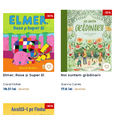
-33%
-30%
Elmer, Rose și Super El
Noi suntem grădinarii
David McKee
Joanna Gaines
18.51 lei
17.6 lei
26.43 lei
26.43 lei
-30%