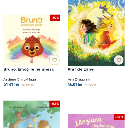
-30%
Bruno. Emoțiile ne unesc
Praf de zâne
Andreea Chiru-Maga
Ana Dragomir
21.47 lei
18.51 lei
30.66 lei
26.43 lei
-62%
-62%