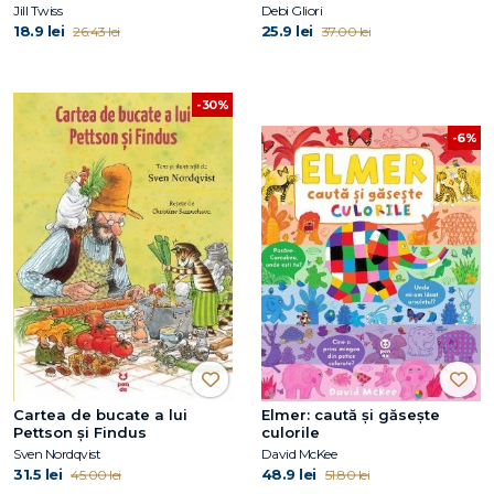
Jill Twiss
Debi Gliori
18.9 lei
25.9 lei
26.43 lei
37.00 lei
-30%
-6%
Cartea de bucate a lui
Elmer: caută și găsește
Pettson și Findus
culorile
Sven Nordqvist
David McKee
31.5 lei
48.9 lei
45.00 lei
51.80 lei