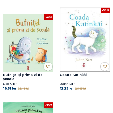
-54%
-30%
Bufniţel și prima zi de
Coada Katinkăi
școală
Debi Gliori
Judith Kerr
18.51 lei
12.23 lei
26.43 lei
26.43 lei
-30%