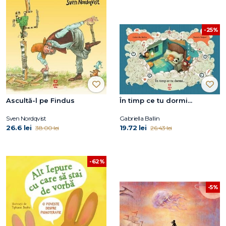
-25%
Ascultă-l pe Findus
În timp ce tu dormi...
Sven Nordqvist
Gabriella Ballin
26.6 lei
19.72 lei
38.00 lei
26.43 lei
-62%
-5%