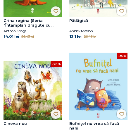
Crina regina (Seria
Pătlăgică
"Întâmplări drăguțe cu
animăluțe")
Antoon Krings
Annick Masson
14.01 lei
13.1 lei
26.43 lei
26.43 lei
-30%
-28%
Cineva nou
Bufniţel nu vrea să facă
nani