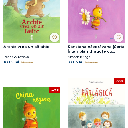
Archie vrea un alt tătic
Sânziana năzdrăvana (Seria
Întâmplări drăguțe cu
animăluțe)
René Gouichoux
Antoon Krings
10.05 lei
10.05 lei
26.43 lei
26.43 lei
-50%
-47%