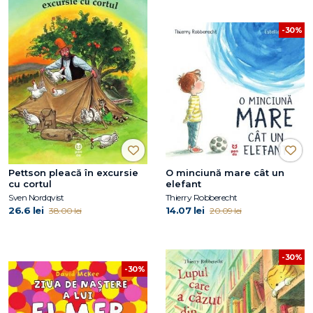
-30%
Pettson pleacă în excursie
O minciună mare cât un
cu cortul
elefant
Sven Nordqvist
Thierry Robberecht
26.6 lei
14.07 lei
38.00 lei
20.09 lei
-30%
-30%