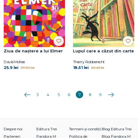
Ziua de naștere a lui Elmer
Lupul care a căzut din carte
David McKee
Thierry Robberecht
25.9 lei
18.51 lei
37.00 lei
26.43 lei
Anterioara
Următoarea
3
4
5
6
7
8
9
Despre noi
Editura Trei
Termeni și condiții
Blog Editura Trei
Parteneri
Pandora M
Politica de
Blog Pandora M