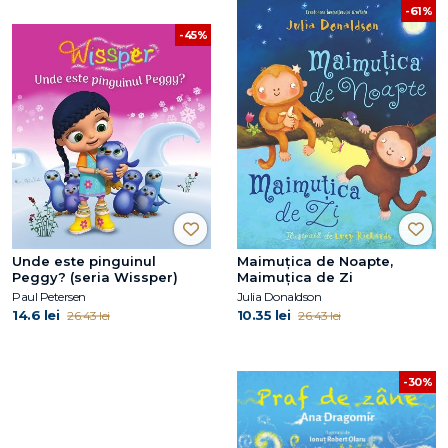
-61%
-45%
Unde este pinguinul
Maimuțica de Noapte,
Peggy? (seria Wissper)
Maimuțica de Zi
Paul Petersen
Julia Donaldson
14.6 lei
10.35 lei
26.43 lei
26.43 lei
-30%