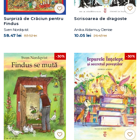
Surpriză de Crăciun pentru
Scrisoarea de dragoste
Findus
Sven Nordqvist
Anika Aldamuy Denise
58.47 lei
10.05 lei
83.52 lei
26.43 lei
-30%
-30%