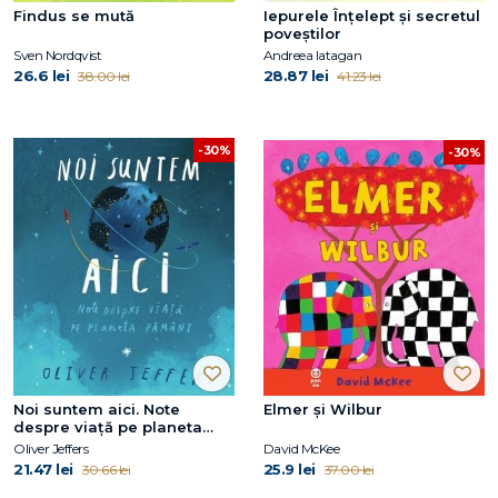
Findus se mută
Iepurele Înțelept și secretul
poveștilor
Sven Nordqvist
Andreea Iatagan
26.6 lei
28.87 lei
38.00 lei
41.23 lei
-30%
-30%
Noi suntem aici. Note
Elmer și Wilbur
despre viață pe planeta
Pământ
Oliver Jeffers
David McKee
21.47 lei
25.9 lei
30.66 lei
37.00 lei