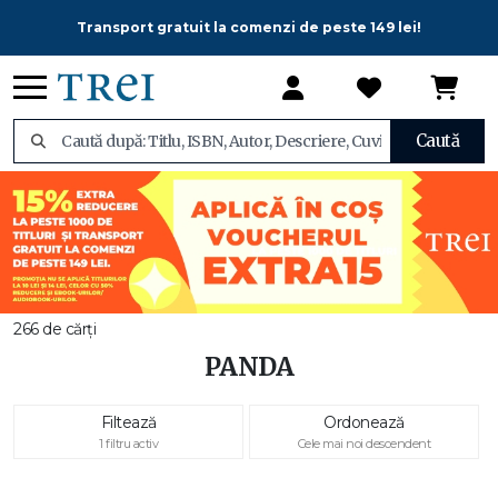
Transport gratuit la comenzi de peste 149 lei!
Caută
266 de cărți
PANDA
Filtează
Ordonează
1 filtru activ
Cele mai noi descendent