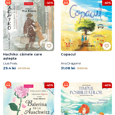
-40%
-40%
Hachiko: câinele care
Copacul
aştepta
Lluís Prats
Ana Dragomir
29.4 lei
31.08 lei
49.00 lei
51.80 lei
-40%
-40%