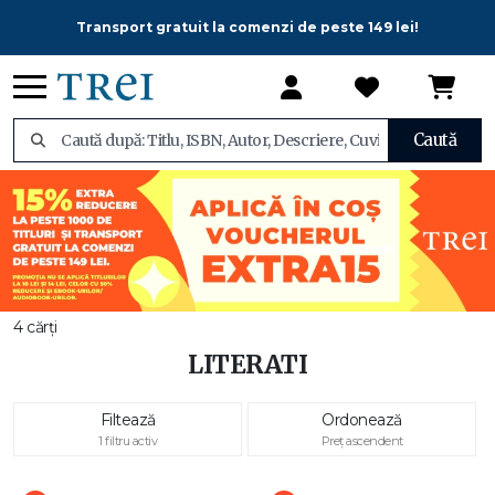
Transport gratuit la comenzi de peste 149 lei!
Caută
4 cărți
LITERATI
Filtează
Ordonează
1 filtru activ
Preț ascendent