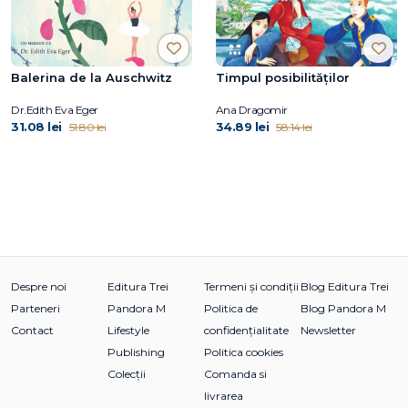
Balerina de la Auschwitz
Timpul posibilităților
Dr.Edith Eva Eger
Ana Dragomir
31.08 lei
34.89 lei
51.80 lei
58.14 lei
Despre noi
Editura Trei
Termeni și condiții
Blog Editura Trei
Parteneri
Pandora M
Politica de
Blog Pandora M
Contact
Lifestyle
confidențialitate
Newsletter
Publishing
Politica cookies
Colecții
Comanda si
livrarea