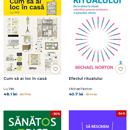
Cum să ai loc în casă
Efectul ritualului
Lu Wei
Michael Norton
48.1 lei
40.7 lei
68.71 lei
58.14 lei
-54%
-30%