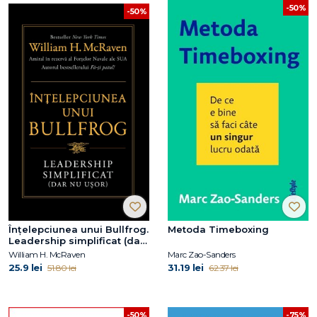
-50%
-50%
Înțelepciunea unui Bullfrog.
Metoda Timeboxing
Leadership simplificat (dar
nu ușor)
William H. McRaven
Marc Zao-Sanders
25.9 lei
31.19 lei
51.80 lei
62.37 lei
-50%
-75%