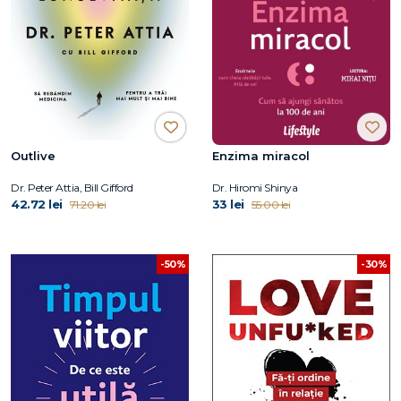
Outlive
Enzima miracol
Dr. Peter Attia, Bill Gifford
Dr. Hiromi Shinya
42.72 lei
33 lei
71.20 lei
55.00 lei
-50%
-30%