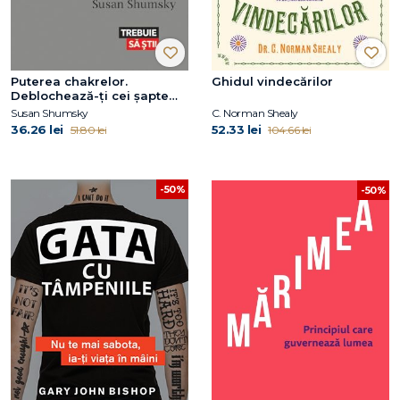
Puterea chakrelor.
Ghidul vindecărilor
Deblochează-ţi cei şapte
centri energetici ai
Susan Shumsky
C. Norman Shealy
vindecării, fericirii şi
36.26 lei
52.33 lei
51.80 lei
104.66 lei
transformării
-50%
-50%