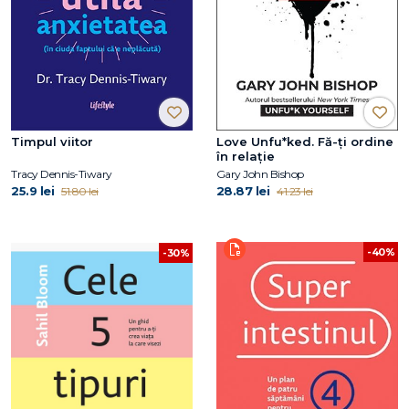
Timpul viitor
Love Unfu*ked. Fă-ți ordine
în relație
Tracy Dennis-Tiwary
Gary John Bishop
25.9 lei
28.87 lei
51.80 lei
41.23 lei
-40%
-30%