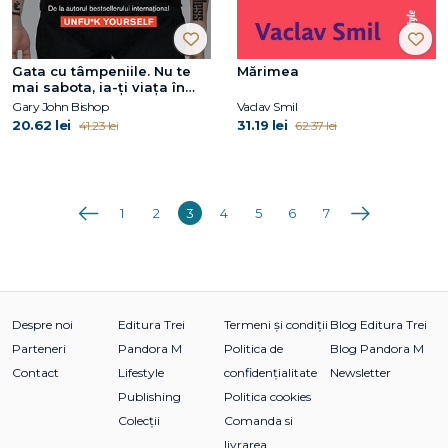
Gata cu tâmpeniile. Nu te
Mărimea
mai sabota, ia-ți viața în
mâini
Gary John Bishop
Vaclav Smil
20.62 lei
31.19 lei
41.23 lei
62.37 lei
Anterioara
Următoarea
1
2
3
4
5
6
7
Despre noi
Editura Trei
Termeni și condiții
Blog Editura Trei
Parteneri
Pandora M
Politica de
Blog Pandora M
Contact
Lifestyle
confidențialitate
Newsletter
Publishing
Politica cookies
Colecții
Comanda si
livrarea