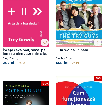
Începi ceva nou, rămâi pe
E OK s-o dai în bară
loc sau pleci? Arta de a lua
decizii
Trey Gowdy
The Try Guys
25.9 lei
10.31 lei
51.80 lei
68.71 lei
-30%
-30%