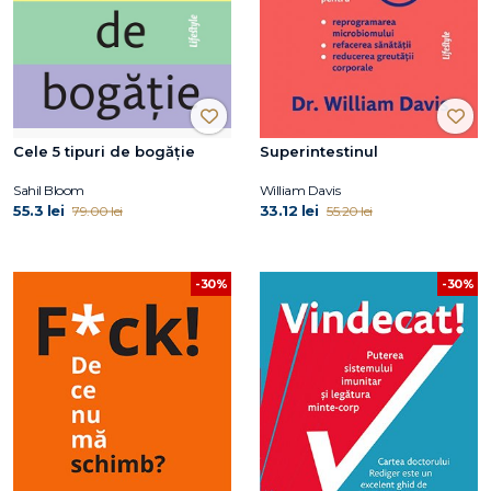
Cele 5 tipuri de bogăție
Superintestinul
Sahil Bloom
William Davis
55.3 lei
33.12 lei
79.00 lei
55.20 lei
-30%
-30%