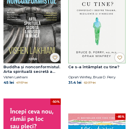
Buddha și nonconformistul.
Ce s-a întâmplat cu tine?
Arta spirituală secretă a
reușitei în muncă
Vishen Lakhiani
Oprah Winfrey, Bruce D. Perry
45 lei
31.4 lei
47.57 lei
62.37 lei
-50%
-85%