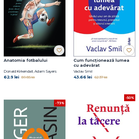
Anatomia fotbalului
Cum funcționează lumea
cu adevărat
Donald Kirkendall, Adam Sayers
Vaclav Smil
62.9 lei
43.66 lei
89.85 lei
62.37 lei
-50%
-73%