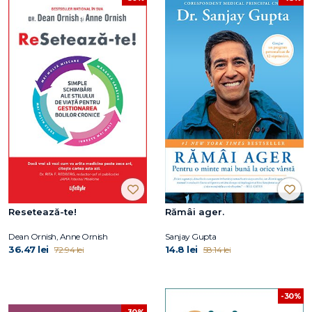
Resetează-te!
Rămâi ager.
Dean Ornish, Anne Ornish
Sanjay Gupta
36.47 lei
14.8 lei
72.94 lei
58.14 lei
-30%
-30%