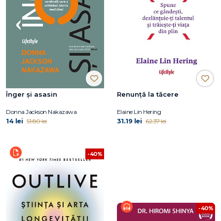
Înger și asasin
Renunță la tăcere
Donna Jackson Nakazawa
Elaine Lin Hering
14 lei
31.19 lei
51.80 lei
62.37 lei
-40%
-40%