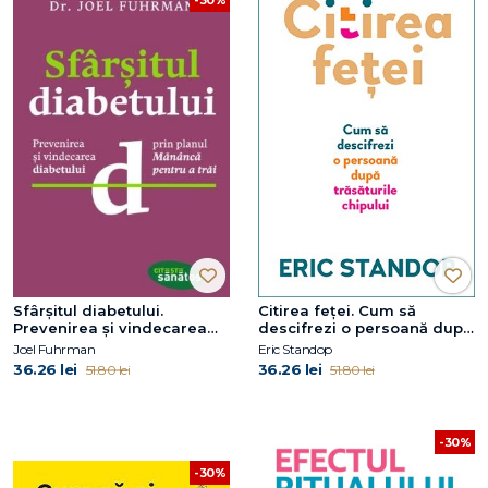
Sfârşitul diabetului.
Citirea feței. Cum să
Prevenirea şi vindecarea
descifrezi o persoană după
diabetului prin planul
trăsăturile chipului
Joel Fuhrman
Eric Standop
36.26 lei
36.26 lei
51.80 lei
51.80 lei
-30%
-30%