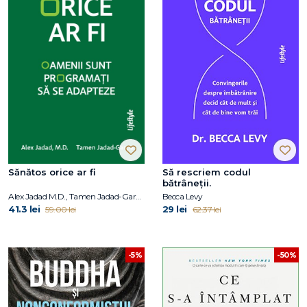
Sănătos orice ar fi
Să rescriem codul
bătrâneții.
Alex Jadad M.D., Tamen Jadad-Garcia
Becca Levy
41.3 lei
29 lei
59.00 lei
62.37 lei
-5%
-50%