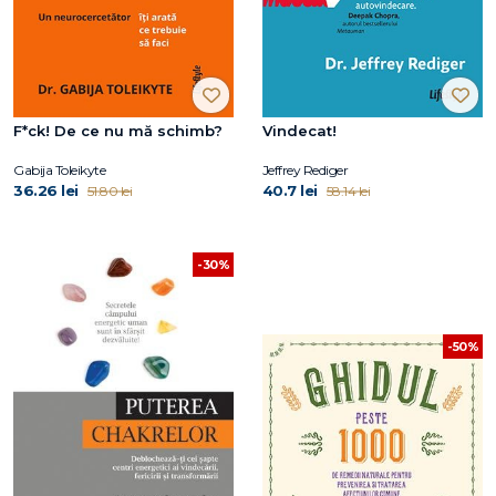
F*ck! De ce nu mă schimb?
Vindecat!
Gabija Toleikyte
Jeffrey Rediger
36.26 lei
40.7 lei
51.80 lei
58.14 lei
-30%
-50%