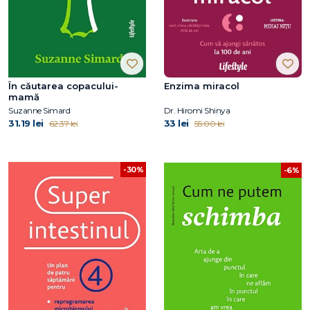
În căutarea copacului-
Enzima miracol
mamă
Suzanne Simard
Dr. Hiromi Shinya
31.19 lei
33 lei
62.37 lei
55.00 lei
-30%
-6%