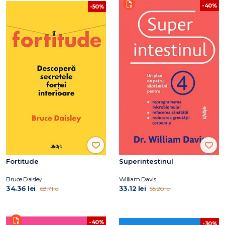
-40%
-50%
Fortitude
Superintestinul
Bruce Daisley
William Davis
34.36 lei
33.12 lei
68.71 lei
55.20 lei
-40%
-30%