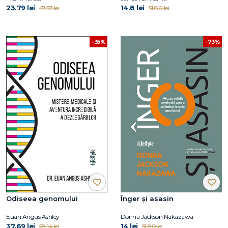
23.79 lei
14.8 lei
47.57 lei
51.80 lei
-35%
-73%
Odiseea genomului
Înger și asasin
Euan Angus Ashley
Donna Jackson Nakazawa
37.69 lei
14 lei
58.14 lei
51.80 lei