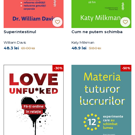
Superintestinul
Cum ne putem schimba
William Davis
Katy Milkman
48.3 lei
48.9 lei
69.00 lei
51.80 lei
-30%
-50%