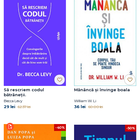
Să rescriem codul
Mănâncă și învinge boala
bătrâneții.
Becca Levy
William W. Li
29 lei
36 lei
62.37 lei
60.00 lei
-40%
-50%