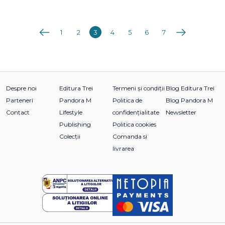
Anterioara
Următoarea
1
2
3
4
5
6
7
Despre noi
Editura Trei
Termeni și condiții
Blog Editura Trei
Parteneri
Pandora M
Politica de
Blog Pandora M
Contact
Lifestyle
confidențialitate
Newsletter
Publishing
Politica cookies
Colecții
Comanda si
livrarea