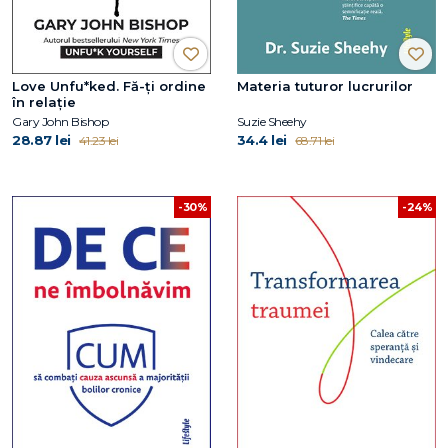
Love Unfu*ked. Fă-ți ordine
Materia tuturor lucrurilor
în relație
Gary John Bishop
Suzie Sheehy
28.87 lei
34.4 lei
41.23 lei
68.71 lei
-30%
-24%