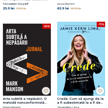
străvechi despre arta uitată
Michaeleen Doucleff
Aviva Romm
de a crește copii fericiți și
25.9 lei
62.9 lei
51.80 lei
89.85 lei
cooperanți
-71%
-50%
Arta subtilă a nepăsării. O
Crede. Cum să ajungi de la
metodă nonconformistă
a fi subestimată la a fi de
pentru o viață mai bună
nestăvilit
Mark Manson
Jamie Kern Lima