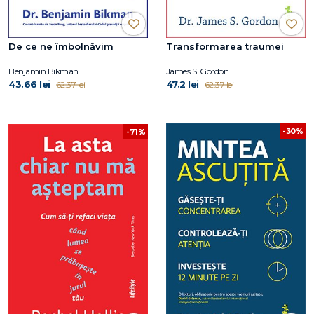
De ce ne îmbolnăvim
Transformarea traumei
Benjamin Bikman
James S. Gordon
43.66 lei
47.2 lei
62.37 lei
62.37 lei
-30%
-71%