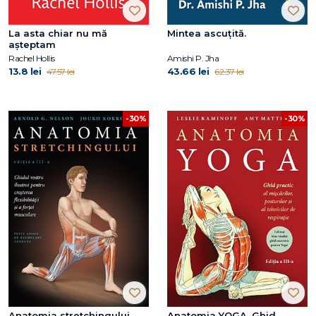
La asta chiar nu mă
Mintea ascuțită.
așteptam
Rachel Hollis
Amishi P. Jha
13.8 lei
43.66 lei
47.57 lei
62.37 lei
-30%
-30%
Anatomia stretchingului
Anatomia YOGA. Ghid