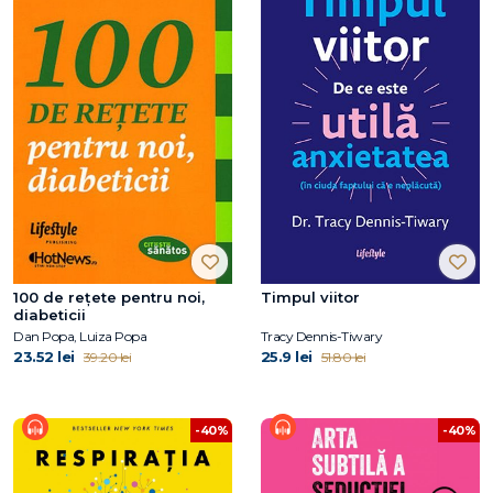
100 de reţete pentru noi,
Timpul viitor
diabeticii
Dan Popa, Luiza Popa
Tracy Dennis-Tiwary
23.52 lei
25.9 lei
39.20 lei
51.80 lei
-40%
-40%