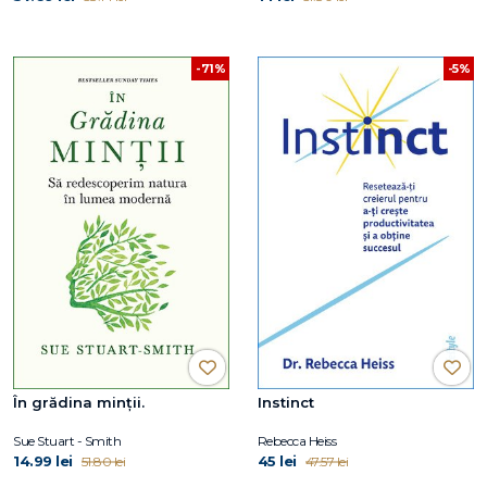
-5%
-71%
În grădina minții.
Instinct
Sue Stuart - Smith
Rebecca Heiss
14.99 lei
45 lei
51.80 lei
47.57 lei