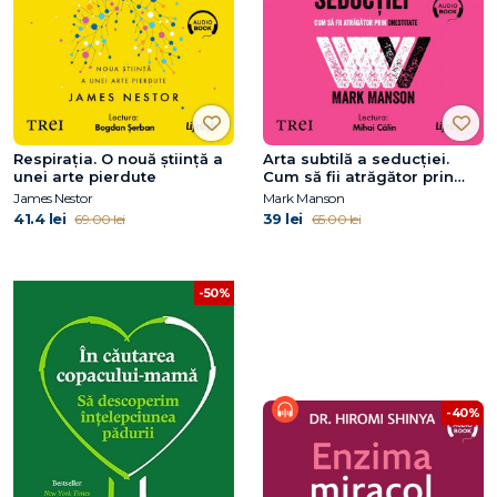
Respirația. O nouă știință a
Arta subtilă a seducției.
unei arte pierdute
Cum să fii atrăgător prin
onestitate
James Nestor
Mark Manson
41.4 lei
39 lei
69.00 lei
65.00 lei
-50%
-40%