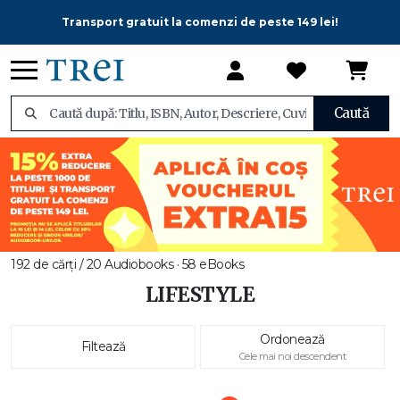
Transport gratuit la comenzi de peste 149 lei!
Caută
192 de cărți / 20 Audiobooks · 58 eBooks
LIFESTYLE
Ordonează
Filtează
Cele mai noi descendent