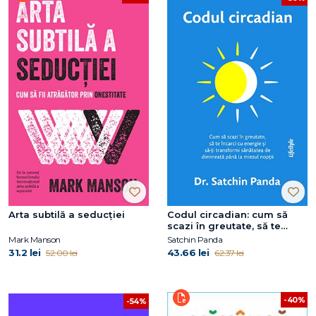
Arta subtilă a seducţiei
Codul circadian: cum să
scazi în greutate, să te
încarci cu energie și să-ți
Mark Manson
Satchin Panda
transformi sănătatea de
31.2 lei
43.66 lei
52.00 lei
62.37 lei
dimineață până la miezul
nopții
-40%
-54%