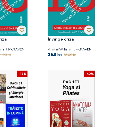
riza
Învinge criza
iam H. McRAVEN
Amiral William H. McRAVEN
38.5 lei
4.00 lei
55.00 lei
-47%
-40%