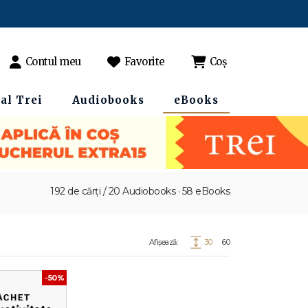
Contul meu
Favorite
Coș
al Trei
Audiobooks
eBooks
192 de cărți / 20 Audiobooks · 58 eBooks
Afișează:
30
60
-50%