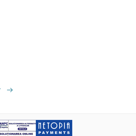
Următoarea
7