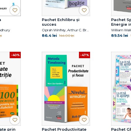
a
Pachet Echilibru și
Pachet Spi
succes
Energie i
udhury
Oprah Winfrey, Arthur C. Brooks, Sahil Bloom
86.4 lei
89.54 lei
ei
144.00 lei
-40%
-47%
ate prin
Pachet Productivitate
Pachet G