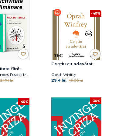
-40%
Ce știu cu adevărat
itate fără
Marc Zao-Sanders, Fuschia M. Sirois
Oprah Winfrey
29.4 lei
124.74 lei
49.00 lei
-30%
-40%