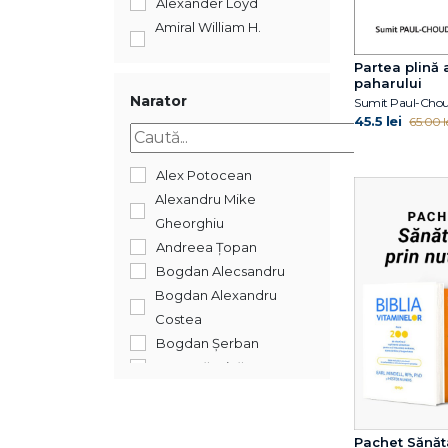
Alexander Loyd
Amiral William H.
McRAVEN
Partea plină 
Amishi P. Jha
paharului
Anne Ornish
Narator
Sumit Paul-Cho
45.5 lei
65.00 l
Arnold G. Nelson
Arnold
Schwarzanegger
Alex Potocean
Arthur C Brooks
Alexandru Mike
Arthur C. Brooks
Gheorghiu
Arthur C. Brooks
Andreea Țopan
Aviva Romm
Bogdan Alecsandru
Bankler Navid Modiri
Bogdan Alexandru
Becca Levy
Costea
Ben Johnson
Bogdan Șerban
Benjamin Bikman
Dana Săvuică
Bill Gifford
Ilinca Hărnuț
Björn Natthiko
Irena Stoenescu
Lindeblad
Mihai Călin
Pachet Sănăt