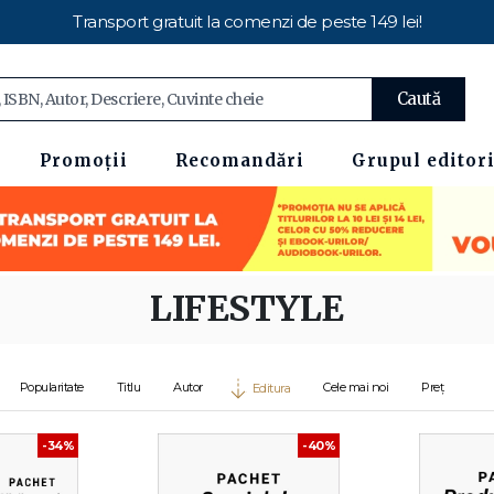
Transport gratuit la comenzi de peste 149 lei!
Caută
Promoții
Recomandări
Grupul editori
LIFESTYLE
Popularitate
Titlu
Autor
Cele mai noi
Preț
Editura
-34%
-40%