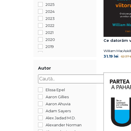
2025
2024
2023
2022
2021
2020
Ce datorăm vi
2019
William MacAskill
2018
31.19 lei
62.37 l
2017
2016
Autor
2015
2014
2013
Elissa Epel
2011
Aaron Gillies
Aaron Ahuvia
Adam Sayers
Alex Jadad M.D.
Alexander Norman