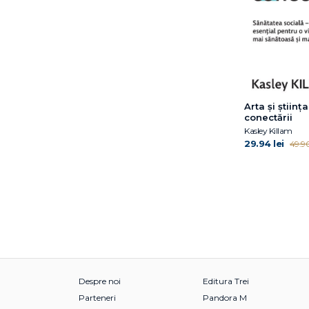
Katy Milkman
Leslie Kaminoff
Lindeblad Caroline
Lu Wei
Luiza Popa
Marc Zao-Sanders
Arta și știința
Marie Kondo
conectării
Mark Manson
Kasley Killam
Mel Robbins
29.94 lei
49.90
Michael Norton
Michaeleen Doucleff
Nakazawa Donna
Jackson
Nicole Vignola
Oprah Winfrey
Peter Attia
Peter B Scott-Morgan
Despre noi
Editura Trei
Rachel Hollis
Parteneri
Pandora M
Rael Isacowitz