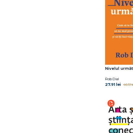
Gabija Toleikyte
Gabriel Perlemuter
Gary John Bishop
Hal Elrod
Heidi Murkoff
Hester Mundis
Hiromi Shinya
Ian Leslie
James Nestor
James R. Doty
Nivelul urmă
James S. Gordon
Rob Dial
Jamie Kern Lima
27.91 lei
46.51 l
Jeffrey Rediger
Jim Kwik
Joel Fuhrman
Jouko Kokkonen
Karen Clippinger
Kasley Killam
Katty Klay