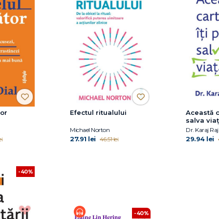
tor
Efectul ritualului
Această c
salva via
Michael Norton
Dr. Karaj Ra
27.91 lei
29.94 lei
ei
46.51 lei
-40%
-40%