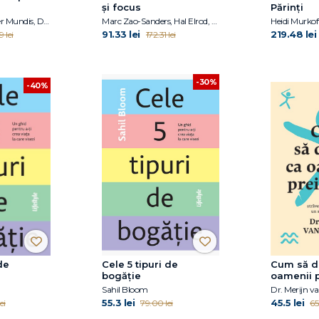
și focus
Părinți
Earl Mindell, Hester Mundis, Dan Popa, Luiza Popa
Marc Zao-Sanders, Hal Elrod, Rob Dial
Heidi Murkof
91.33 lei
219.48 lei
9 lei
172.31 lei
-30%
-40%
de
Cele 5 tipuri de
Cum să d
bogăție
oamenii p
Sahil Bloom
Dr. Merijn v
55.3 lei
45.5 lei
ei
79.00 lei
65