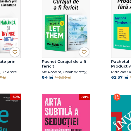
ate prin
Pachet Curajul de a fi
Pachetul
fericit
Productiv
Amânare
Răzvan Șindelaru, Dr. Andrew Jenkinson, Dr. William W. Li
Mel Robbins, Oprah Winfrey, Arthur C. Brooks
84 lei
62.37 lei
1 lei
140.00 lei
-50%
-30%