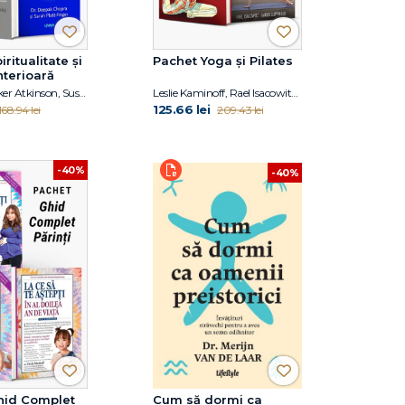
ritualitate și
Pachet Yoga și Pilates
nterioară
William Walker Atkinson, Susan Shumsky, Dr. Deepak Chopra, Sarah PlattFinger
Leslie Kaminoff, Rael Isacowitz, Karen Clippinger
125.66 lei
168.94 lei
209.43 lei
-40%
-40%
hid Complet
Cum să dormi ca