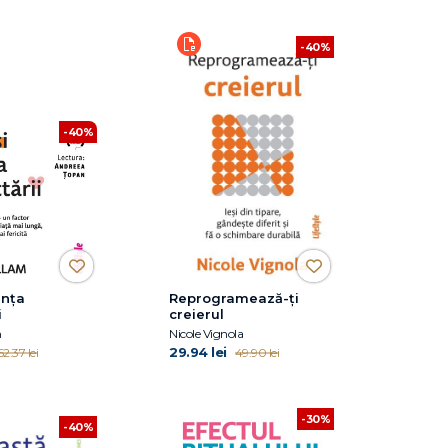
-40%
-40%
iința
Reprogramează-ți
i
creierul
m
Nicole Vignola
29.94 lei
62.37 lei
49.90 lei
-30%
-40%