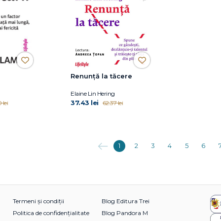
Renunță la tăcere
Elaine Lin Hering
37.43 lei
 lei
62.37 lei
Anterioara
1
2
3
4
5
6
Termeni și condiții
Blog Editura Trei
Politica de confidențialitate
Blog Pandora M