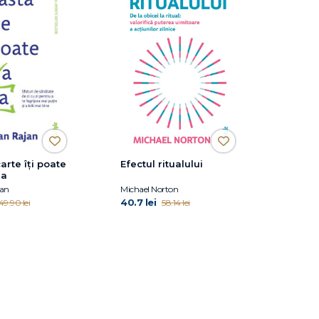
arte îți poate
Efectul ritualului
ța
jan
Michael Norton
40.7 lei
49.90 lei
58.14 lei