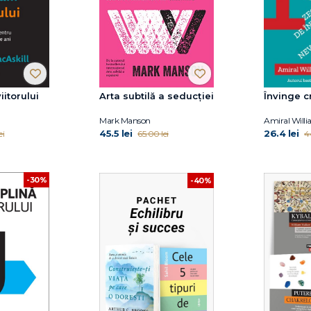
itorului
Arta subtilă a seducţiei
Învinge c
Mark Manson
Amiral Will
45.5 lei
26.4 lei
ei
65.00 lei
4
-30%
-40%