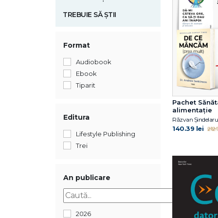
TREBUIE SĂ ȘTII
Format
Audiobook
Ebook
Tiparit
Pachet Sănăt
alimentație
Editura
140.39 lei
212.7
Lifestyle Publishing
Trei
An publicare
2026