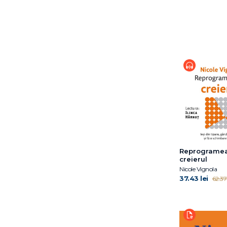
Dr. Andrew Jenkinson
Dr. Aviva Romm
Dr. Deepak Chopra
Dr. Hiromi Shinya
Dr. James R. Doty
Dr. Karaj Rajan
Dr. Merijn van de Laar
Dr. Peter Attia
Dr. Rahul Jandial
Dr. William W. Li
Dr. William W. Li
Earl Mindell
Reprogramea
Elaine Lin Hering
creierul
Elissa Epel
Nicole Vignola
37.43 lei
62.37 
Elizabeth Blackburn
Eric Standop
Euan Angus Ashley
Fuschia M. Sirois