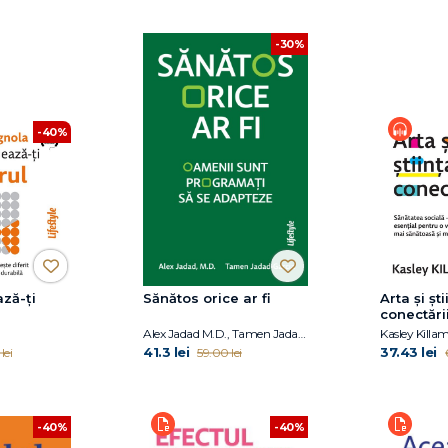
-30%
-40%
ză-ți
Sănătos orice ar fi
Arta și șt
conectări
Alex Jadad M.D., Tamen Jadad-Garcia
Kasley Killa
41.3 lei
37.43 lei
lei
59.00 lei
-40%
-40%