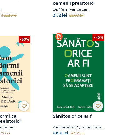
oamenii preistorici
f
Dr. Merijn van de Laar
31.2 lei
365.80 lei
52.00 lei
-40%
-30%
ormi ca
Sănătos orice ar fi
reistorici
an de Laar
Alex Jadad M.D., Tamen Jadad-Garcia
28.2 lei
.00 lei
47.00 lei