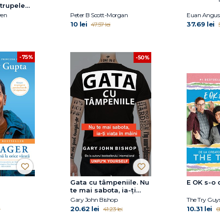
 trupele
i speciale
ven
Peter B Scott-Morgan
Euan Angus 
10 lei
37.69 lei
47.57 lei
-75%
-50%
Gata cu tâmpeniile. Nu
E OK s-o 
te mai sabota, ia-ți
viața în mâini
Gary John Bishop
The Try Guy
20.62 lei
10.31 lei
i
41.23 lei
6