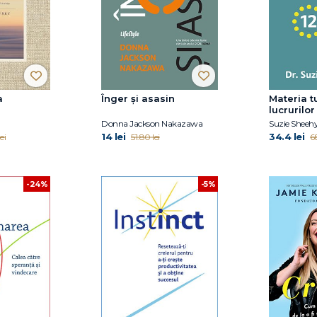
a
Înger și asasin
Materia t
lucrurilor
Donna Jackson Nakazawa
Suzie Sheeh
14 lei
34.4 lei
ei
51.80 lei
68
-24%
-5%