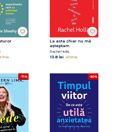
uturor
La asta chiar nu mă
așteptam
y
Rachel Hollis
13.8 lei
.71 lei
47.57 lei
-71%
-50%