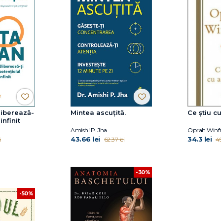
iberează-
Mintea ascuțită.
Ce ştiu c
infinit
Amishi P. Jha
Oprah Winf
43.66 lei
34.3 lei
i
62.37 lei
49
-30%
-50%