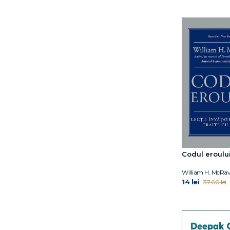
Dr. Andrew Jenkinson
Dr. Aviva Romm
Dr. Deepak Chopra
Dr. Hiromi Shinya
Dr. James R. Doty
Dr. Karaj Rajan
Dr. Merijn van de Laar
Dr. Peter Attia
Dr. Rahul Jandial
Dr. William W. Li
Dr. William W. Li
Earl Mindell
Codul eroulu
Elaine Lin Hering
Elissa Epel
William H. McRa
14 lei
37.00 lei
Elizabeth Blackburn
Eric Standop
Euan Angus Ashley
Fuschia M. Sirois