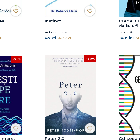
ea
Instinct
Crede. C
de la a f
la a fi de
Rebecca Heiss
Jamie Kern 
45 lei
14.8 lei
i
47.57 lei
51
-79%
-71%
e mare.
Peter 2.0
Odiseea 