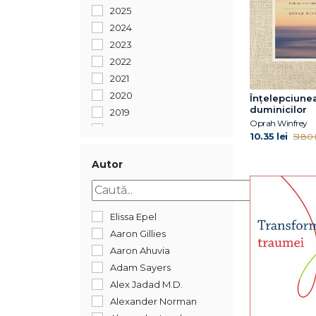
2025
2024
2023
2022
2021
2020
Înțelepciune
duminicilor
2019
Oprah Winfrey
2018
10.35 lei
51.80 l
2017
2016
Autor
2015
2014
2013
Elissa Epel
2011
Aaron Gillies
Aaron Ahuvia
Adam Sayers
Alex Jadad M.D.
Alexander Norman