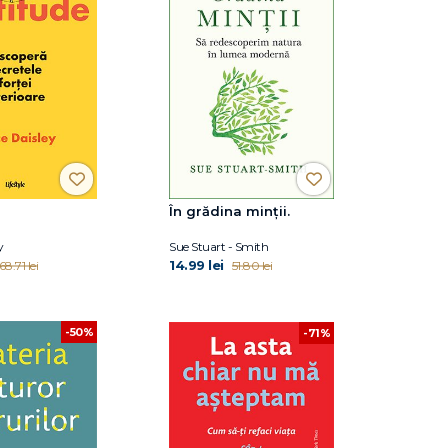
În grădina minții.
y
Sue Stuart - Smith
14.99 lei
68.71 lei
51.80 lei
-50%
-71%