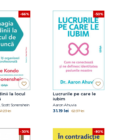
-66%
-50%
nii la locul
Lucrurile pe care le
ă
iubim
 Scott Sonenshein
Aaron Ahuvia
31.19 lei
1.23 lei
62.37 lei
-30%
-80%