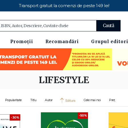
Transport gratuit la comenzi de peste 149 lei!
Caută
Promoții
Recomandări
Grupul editori
LIFESTYLE
Popularitate
Titlu
Autor
Cele mai noi
Preț
Editura
-50%
-30%