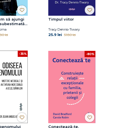
um să ajungi
Timpul viitor
i subestimată
 nestăvilit
Lima
Tracy Dennis-Tiwary
25.9 lei
.80 lei
51.80 lei
-35%
-80%
genomului
Conectează-te.