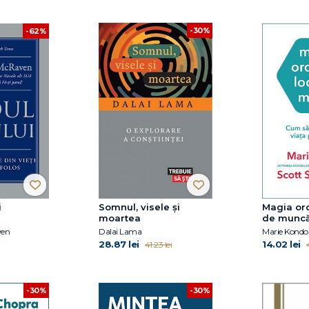
-30%
-62%
i
Somnul, visele și
Magia ordi
moartea
de munc
ven
Dalai Lama
Marie Kondo,
28.87 lei
14.02 lei
41.23 lei
4
-30%
-30%