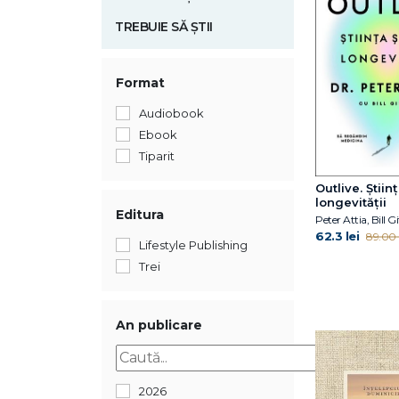
TREBUIE SĂ ȘTII
Format
Audiobook
Ebook
Tiparit
Outlive. Științ
longevității
Editura
Peter Attia, Bill Gi
62.3 lei
89.00 l
Lifestyle Publishing
Trei
An publicare
2026