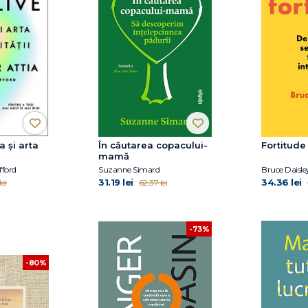
a și arta
În căutarea copacului-
Fortitude
mamă
fford
Suzanne Simard
Bruce Daisle
31.19 lei
34.36 lei
ei
62.37 lei
-73%
-80%