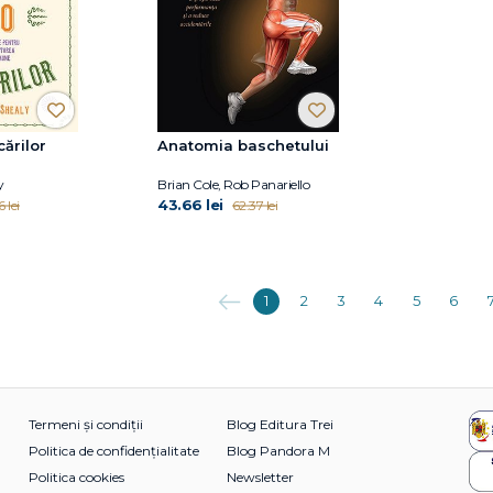
ărilor
Anatomia baschetului
y
Brian Cole, Rob Panariello
43.66 lei
 lei
62.37 lei
Anterioara
1
2
3
4
5
6
Termeni și condiții
Blog Editura Trei
Politica de confidențialitate
Blog Pandora M
Politica cookies
Newsletter