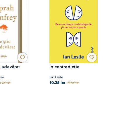
u adevărat
În contradicție
rey
Ian Leslie
10.35 lei
.00 lei
51.80 lei