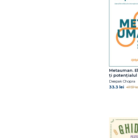
Gabija Toleikyte
Gabriel Perlemuter
Gary John Bishop
Hal Elrod
Heidi Murkoff
Hester Mundis
Hiromi Shinya
Ian Leslie
James Nestor
James R. Doty
Metauman. El
James S. Gordon
ţi potenţialul 
Deepak Chopra
Jamie Kern Lima
33.3 lei
47.57 le
Jeffrey Rediger
Jim Kwik
Joel Fuhrman
Jouko Kokkonen
Karen Clippinger
Kasley Killam
Katty Klay