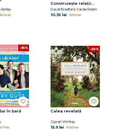
Construiește relații
excepționale cu
Ashley
David Bradford, Carole Robin
familia, prietenii și
10.35 lei
58.14 lei
51.80 lei
colegii
-85%
-69%
dai în bară
Calea revelată
s
Oprah Winfrey
15.9 lei
8.71 lei
51.80 lei