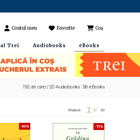
Contul meu
Favorite
Coș
al Trei
Audiobooks
eBooks
192 de cărți / 20 Audiobooks · 58 eBooks
Afișează:
30
60
-50%
-71%