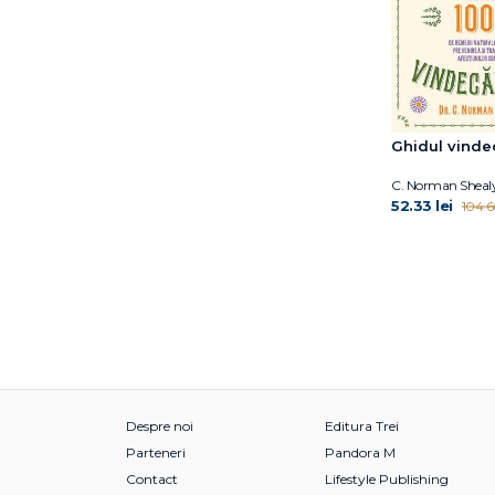
Katy Milkman
Leslie Kaminoff
Lindeblad Caroline
Lu Wei
Luiza Popa
Marc Zao-Sanders
Ghidul vindec
Marie Kondo
C. Norman Sheal
Mark Manson
52.33 lei
104.66
Mel Robbins
Michael Norton
Michaeleen Doucleff
Nakazawa Donna
Jackson
Nicole Vignola
Oprah Winfrey
Peter Attia
Despre noi
Editura Trei
Peter B Scott-Morgan
Parteneri
Pandora M
Rachel Hollis
Contact
Lifestyle Publishing
Rael Isacowitz