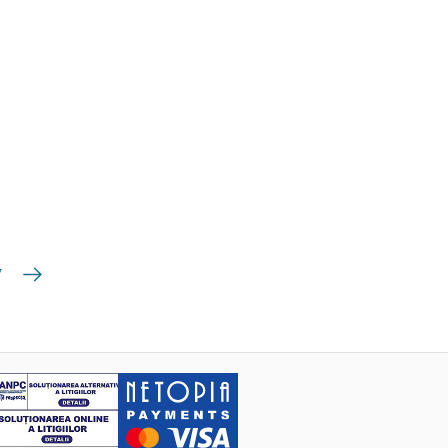
Următoarea
7