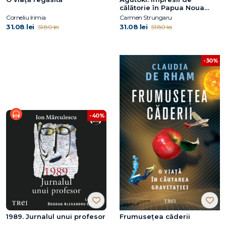
călătorie în Papua Noua
Guinee
Corneliu Irimia
Carmen Strungaru
31.08 lei
31.08 lei
51.80 lei
51.80 lei
-30%
-40%
1989. Jurnalul unui profesor
Frumusețea căderii