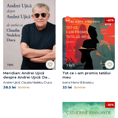
-40%
Meridian: Andrei Ujică
Tot ce i-am promis tatălui
despre Andrei Ujică: De
meu
vorbă cu Claudia Nedelcu
Andrei Ujică, Claudia Nedelcu Duca
Ioana Maria Stăncescu
Duca
38.5 lei
33 lei
55.00 lei
55.00 lei
-30%