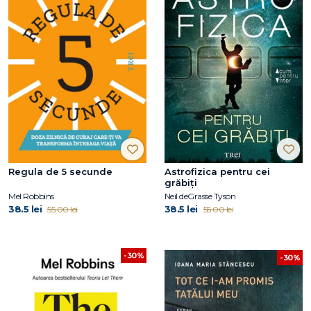
Regula de 5 secunde
Astrofizica pentru cei
grăbiți
Mel Robbins
Neil deGrasse Tyson
38.5 lei
38.5 lei
55.00 lei
55.00 lei
-30%
-30%