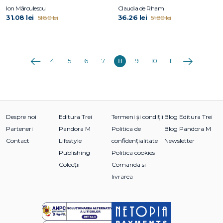
Ion Mărculescu
Claudia de Rham
31.08 lei
36.26 lei
51.80 lei
51.80 lei
Anterioara
Următoarea
4
5
6
7
8
9
10
11
Despre noi
Editura Trei
Termeni și condiții
Blog Editura Trei
Parteneri
Pandora M
Politica de
Blog Pandora M
Contact
Lifestyle
confidențialitate
Newsletter
Publishing
Politica cookies
Colecții
Comanda si
livrarea