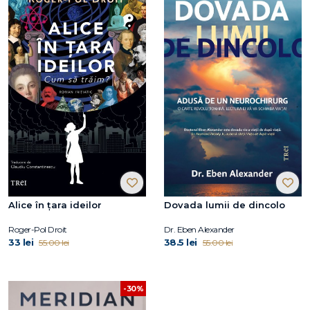
Alice în țara ideilor
Dovada lumii de dincolo
Roger-Pol Droit
Dr. Eben Alexander
33 lei
38.5 lei
55.00 lei
55.00 lei
-30%