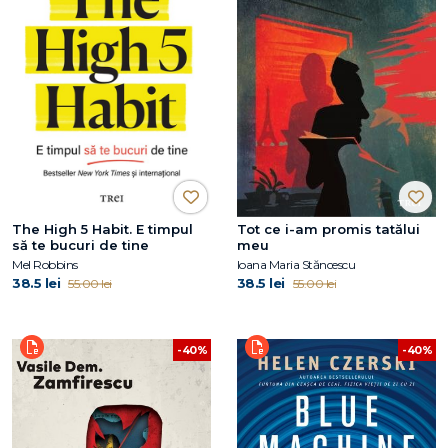
The High 5 Habit. E timpul
Tot ce i-am promis tatălui
să te bucuri de tine
meu
Mel Robbins
Ioana Maria Stăncescu
38.5 lei
38.5 lei
55.00 lei
55.00 lei
-40%
-40%