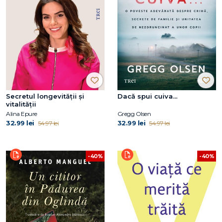
Secretul longevității și
Dacă spui cuiva...
vitalității
Alina Epure
Gregg Olsen
32.99 lei
32.99 lei
54.97 lei
54.97 lei
-40%
-40%