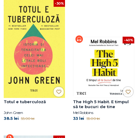
-30%
-40%
Totul e tuberculoză
The High 5 Habit. E timpul
să te bucuri de tine
John Green
Mel Robbins
38.5 lei
33 lei
55.00 lei
55.00 lei