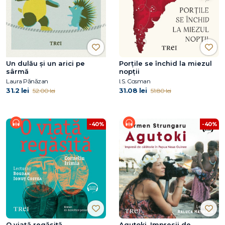
Un dulău și un arici pe
Porțile se închid la miezul
sârmă
nopții
Laura Pănăzan
I.S. Cosman
31.2 lei
31.08 lei
52.00 lei
51.80 lei
-40%
-40%
O viață regăsită
Agutoki. Impresii de