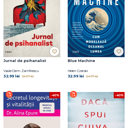
Jurnal de psihanalist
Blue Machine
Vasile Dem. Zamfirescu
Helen Czerski
32.99 lei
32.99 lei
54.97 lei
54.97 lei
-40%
-40%