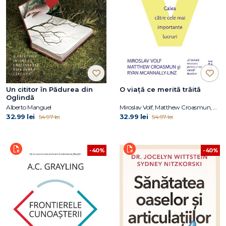
Un cititor în Pădurea din
O viaţă ce merită trăită
Oglindă
Alberto Manguel
Miroslav Volf, Matthew Croasmun, Ryan McAnnally-Linz
32.99 lei
32.99 lei
54.97 lei
54.97 lei
-40%
-40%