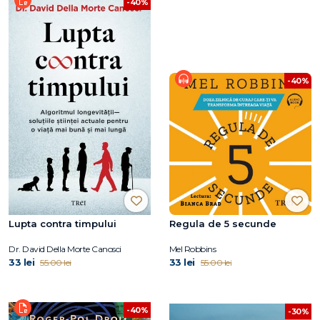
-40%
-40%
Lupta contra timpului
Regula de 5 secunde
Dr. David Della Morte Canosci
Mel Robbins
33 lei
33 lei
55.00 lei
55.00 lei
-40%
-30%