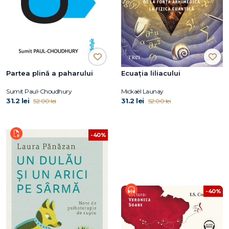
Partea plină a paharului
Ecuația liliacului
Sumit Paul-Choudhury
Mickaël Launay
31.2 lei
31.2 lei
52.00 lei
52.00 lei
-40%
-40%