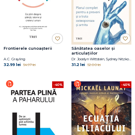
Frontierele cunoașterii
Sănătatea oaselor și
articulațiilor
A.C. Grayling
Dr. Jocelyn Wittstein, Sydney Nitzkorski
32.99 lei
31.2 lei
54.97 lei
52.00 lei
-40%
-40%