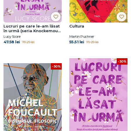
Lucruri pe care le-am lăsat
Cultura
în urmă (seria Knockemout,
vol. 3)
Lucy Score
Martin Puchner
47.58 lei
55.51 lei
79.29 lei
79.29 lei
-30%
-30%