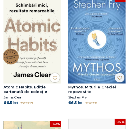
Atomic Habits. Ediție
Mythos. Miturile Greciei
cartonată de colecție
repovestite
James Clear
Stephen Fry
66.5 lei
66.5 lei
95.00 lei
95.00 lei
-49%
-30%