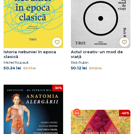
Istoria nebuniei în epoca
Actul creativ: un mod de
clasică
viață
Michel Foucault
Rick Rubin
50.24 lei
50.12 lei
83.73 lei
83.52 lei
-30%
-40%