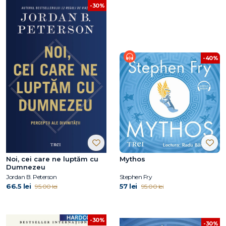
-30%
-40%
Noi, cei care ne luptăm cu
Mythos
Dumnezeu
Jordan B. Peterson
Stephen Fry
66.5 lei
57 lei
95.00 lei
95.00 lei
-30%
-30%