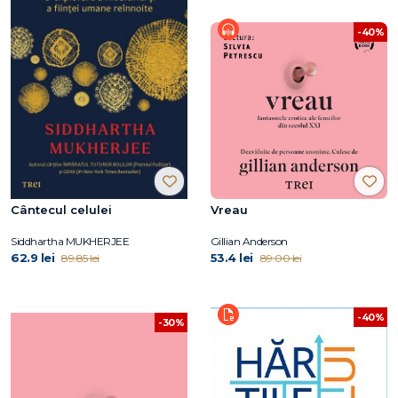
-40%
Cântecul celulei
Vreau
Siddhartha MUKHERJEE
Gillian Anderson
62.9 lei
53.4 lei
89.85 lei
89.00 lei
-40%
-30%