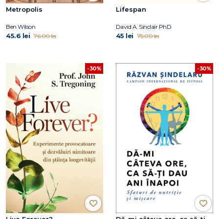
Metropolis
Lifespan
Ben Wilson
David A. Sinclair PhD
45.6 lei
45 lei
76.00 lei
75.00 lei
-30%
-30%