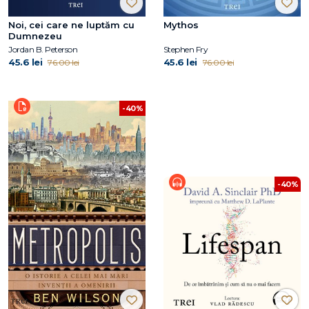
Noi, cei care ne luptăm cu
Mythos
Dumnezeu
Jordan B. Peterson
Stephen Fry
45.6 lei
45.6 lei
76.00 lei
76.00 lei
-40%
-40%