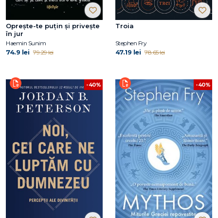
Oprește-te puțin și privește
Troia
în jur
Haemin Sunim
Stephen Fry
74.9 lei
47.19 lei
79.29 lei
78.65 lei
-40%
-40%