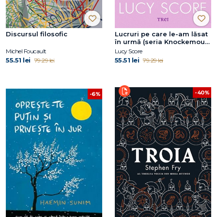
Discursul filosofic
Lucruri pe care le-am lăsat
în urmă (seria Knockemout,
vol. 3)
Michel Foucault
Lucy Score
55.51 lei
55.51 lei
79.29 lei
79.29 lei
-40%
-6%