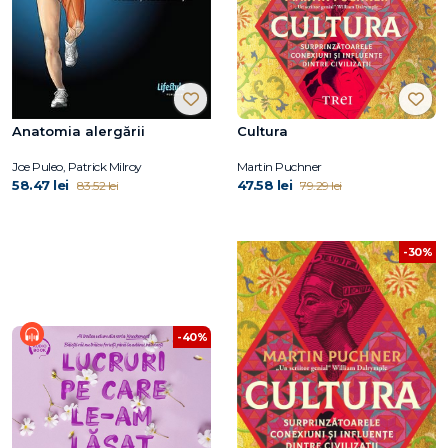
Anatomia alergării
Cultura
Joe Puleo, Patrick Milroy
Martin Puchner
58.47 lei
47.58 lei
83.52 lei
79.29 lei
-30%
-40%