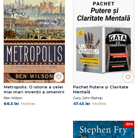
Metropolis. O istorie a celei
Pachet Putere și Claritate
mai mari invenții a omenirii
Mentală
Ben Wilson
Gary John Bishop
66.5 lei
47.45 lei
95.00 lei
93.03 lei
-30%