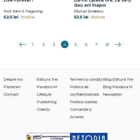
Live Forever?
Dă-mi câteva ore, ca să-ţi
dau ani înapoi
Prof. John S. Tregoning
Răzvan Șindelaru
52.5 lei
52.5 lei
75.00 lei
75.00 lei
Anterioara
Următoarea
1
2
3
4
5
6
7
8
Despre noi
Editura Trei
Termeni și condiții
Blog Editura Trei
Parteneri
Pandora M
Politica de
Blog Pandora M
Contact
Lifestyle
confidențialitate
Newsletter
Publishing
Politica cookies
Colecții
Comanda si
livrarea