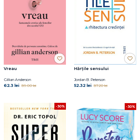
Vreau
Hărțile sensului
Gillian Anderson
Jordan B. Peterson
62.3 lei
52.32 lei
89.00 lei
87.20 lei
-30%
-30%