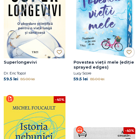
Superlongevivi
Povestea vieții mele (ediție
sprayed edges)
Dr. Eric Topol
Lucy Score
59.5 lei
59.5 lei
85.00 lei
85.00 lei
-40%
-40%