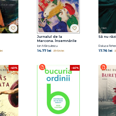
Jurnalul de la
Să nu râzi 
Marcona. Însemnările
Ion Mărculescu
Raluca Fehe
14.77 lei
17.76 lei
lei
29.54 lei
2
-40%
-40%