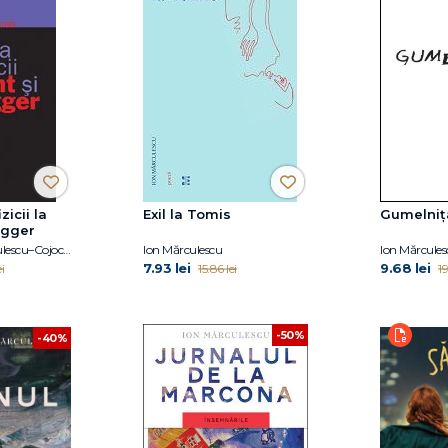
zicii la
Exil la Tomis
Gumelniţ
egger
Magdalena Mărculescu–Cojocea
Ion Mărculescu
Ion Mărcules
7.93 lei
9.68 lei
ei
15.86 lei
19
-50%
-40%