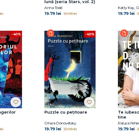
lună (seria Stars, vol. 2)
Anna Todd
Katty Kay, C
19.79 lei
19.79 lei
lei
32.98 lei
3
-40%
-40%
ngerilor
Puzzle cu pețitoare
Te iubesc
tine
Ohara Donovetsky
Raluca Fehe
19.79 lei
19.79 lei
lei
32.98 lei
3