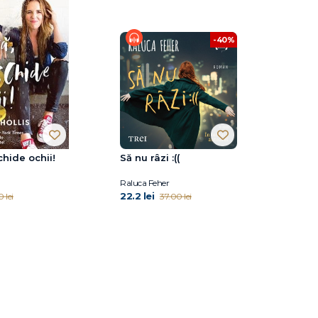
-40%
chide ochii!
Să nu râzi :((
Raluca Feher
22.2 lei
 lei
37.00 lei