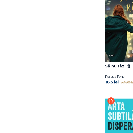
Dr. Eben Alexander
Dr. Elliot D. Cohen
Dr. Elliot D. Cohen
Dr. Eric Topol
Dr. Hiromi Shinya
Dr. Jocelyn Wittstein
Dr. Meg Arroll
Dr. Peter Attia
Dr. Shefali Tsabary
Să nu râzi :((
Dr. William W. Li
Dylan Thuras
Raluca Feher
18.5 lei
37.00 le
Earl Mindell
Elena Diana Nedelcu
Elizabeth Blackburn
Ella Morton
Eric Weil
Erich Fromm
Florin Dumitrescu
Florin Hălălău