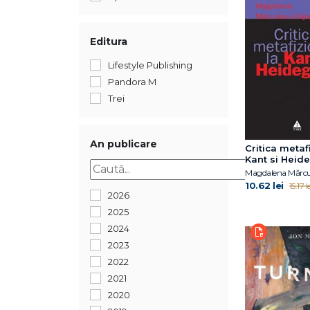
Editura
Lifestyle Publishing
Pandora M
Trei
An publicare
Critica metafi
Kant si Heid
10.62 lei
15.17 l
2026
2025
2024
2023
2022
2021
2020