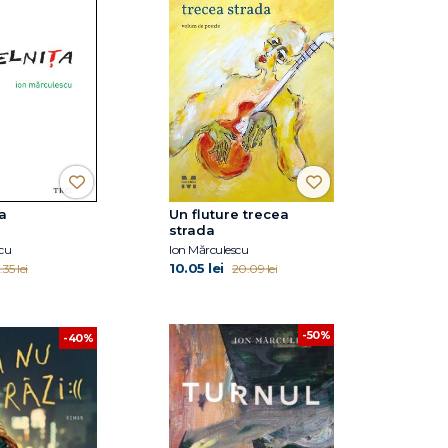
a
Un fluture trecea
strada
cu
Ion Mărculescu
10.05 lei
.35 lei
20.09 lei
-50%
-40%