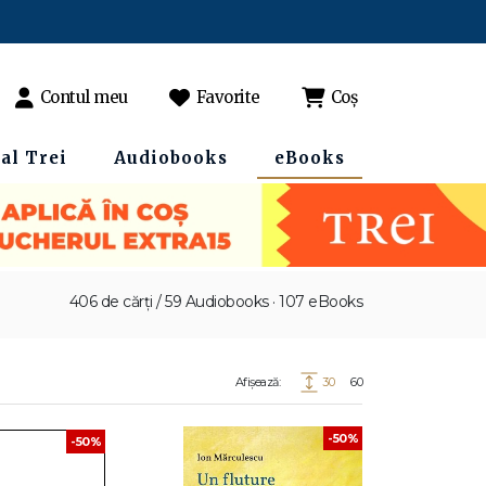
Contul meu
Favorite
Coș
al Trei
Audiobooks
eBooks
406 de cărți / 59 Audiobooks · 107 eBooks
Afișează:
30
60
-50%
-50%