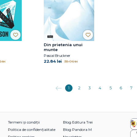
Din prietenia unui
munte
Pascal Bruckner
22.84 lei
 lei
38.06 lei
Anterioara
1
2
3
4
5
6
7
Termeni și condiții
Blog Editura Trei
Politica de confidențialitate
Blog Pandora M
Politica cookies
Newsletter