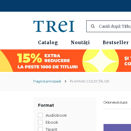
Catalog
Noutăți
Bestseller
Pagină principală
ÎN AFARA COLECȚIILOR
Ordonează după:
Format
Audiobook
Ebook
Tiparit