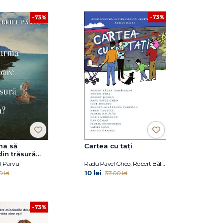
-73%
-73%
ma să
Cartea cu tați
in trăsură
l Pârvu
Radu Pavel Gheo, Robert Bălan, Andrei Dósa, Robert Șerban, Igor Mocanu, Bogdan-Alexandru Stănescu, Mihai Duțescu, Florin Hălălău, Doris Mironescu, Dan Coman, Florin Dumitrescu, Vasile Ernu, Andrei Gamarț
10 lei
 lei
37.00 lei
-73%