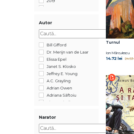
2019
2018
2017
2016
Autor
2015
2014
Turnul
2012
Bill Gifford
2011
Dr. Merijn van de Laar
Ion Mărculescu
2005
14.72 lei
24.53 
Elissa Epel
352
Janet S. Klosko
Jeffrey E. Young
A.C. Grayling
Adrian Owen
Adriana Săftoiu
Ahron Friedberg
Alberto Manguel
Alexandre Jollien
Narator
Alin Leș
Alina Epure