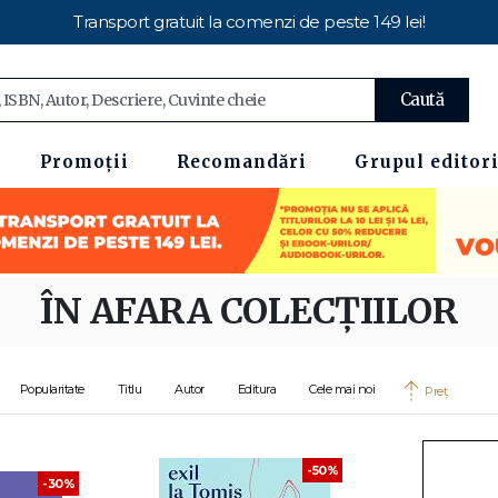
Transport gratuit la comenzi de peste 149 lei!
Caută
Promoții
Recomandări
Grupul editori
ÎN AFARA COLECȚIILOR
Popularitate
Titlu
Autor
Editura
Cele mai noi
Preț
-50%
-30%