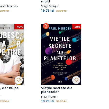
mult!
laire Shipman
Serge Marquis
19.79 lei
2.98 lei
32.98 lei
-40%
-40%
, dar nu pe
Viețile secrete ale
planetelor
r
Paul Murdin
19.79 lei
2.98 lei
32.98 lei