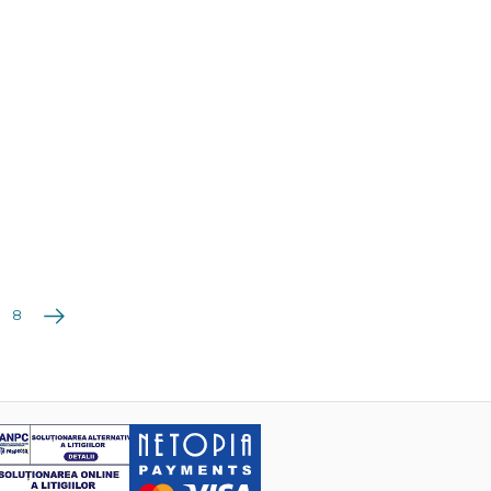
Următoarea
8