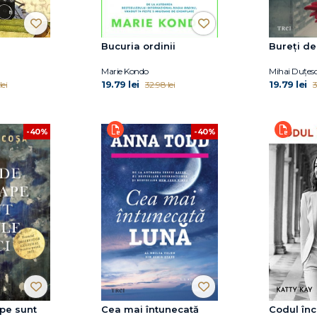
Bucuria ordinii
Bureți de
Marie Kondo
Mihai Duțes
19.79 lei
19.79 lei
lei
32.98 lei
3
-40%
-40%
pe sunt
Cea mai întunecată
Codul înc