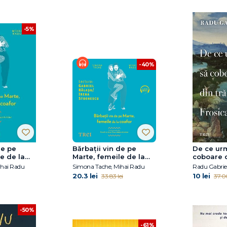
-5%
-40%
de pe
Bărbaţii vin de pe
De ce ur
e de la
Marte, femeile de la
coboare d
inuarea
coafor
Frosica?
ihai Radu
Simona Tache, Mihai Radu
Radu Gabrie
meile vin
20.3 lei
10 lei
33.83 lei
37.00
bărbaţii
-50%
-61%