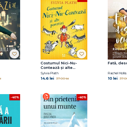
Costumul Nici-Nu-
Fată, des
Contează și alte
povestiri
Sylvia Plath
Rachel Hollis
14.6 lei
10 lei
i
37.00 lei
37.00
-40%
-40%