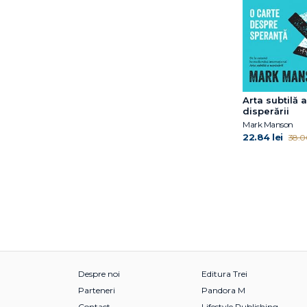
Fuschia M. Sirois
Gabija Toleikyte
Gary John Bishop
Gary John Bishop
Gillian Anderson
Giorgio Parisi
Arta subtilă a
disperării
Giorgio Parisi
Mark Manson
Giulia Enders
22.84 lei
38.06
Grasse Tyson Neil de
Gregg Olsen
Gregory Mone
Haemin Sunim
Hal Arkowitz
Hal Elrod
Heidi Murkoff
Helen Czerski
Despre noi
Editura Trei
Henry Gee
Parteneri
Pandora M
Hester Mundis
Contact
Lifestyle Publishing