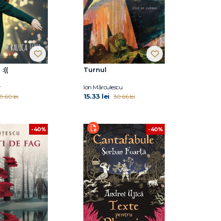
:((
Turnul
r
Ion Mărculescu
15.33 lei
9.60 lei
30.66 lei
-40%
-40%