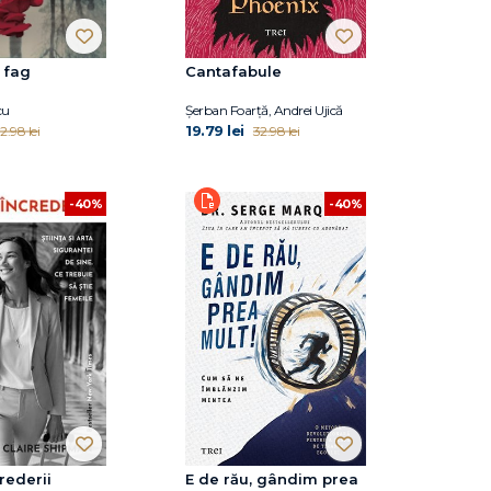
 fag
Cantafabule
cu
Șerban Foarță, Andrei Ujică
19.79 lei
2.98 lei
32.98 lei
-40%
-40%
rederii
E de rău, gândim prea