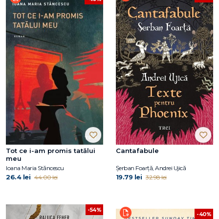
Tot ce i-am promis tatălui
Cantafabule
meu
Ioana Maria Stăncescu
Șerban Foarță, Andrei Ujică
26.4 lei
19.79 lei
44.00 lei
32.98 lei
-54%
-40%