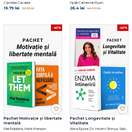
Camelia Cavadia
Hyde Catherine Ryan
19.79 lei
26.4 lei
32.98 lei
44.00 lei
-40%
-40%
Pachet Motivație și libertate
Pachet Longevitate și
mentală
Vitalitate
Mel Robbins, Mark Manson
Alina Epure, Dr. Hiromi Shinya, Satchin Panda