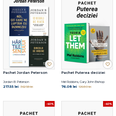
Pachet Jordan Peterson
Pachet Puterea deciziei
Jordan B. Peterson
Mel Robbins, Gary John Bishop
217.55 lei
76.08 lei
362.58 lei
126.80 lei
-40%
-40%