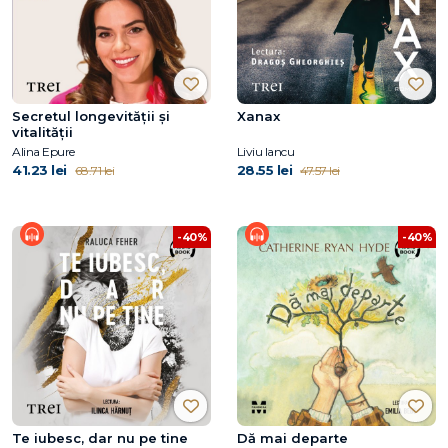
Secretul longevității și
Xanax
vitalității
Alina Epure
Liviu Iancu
41.23 lei
28.55 lei
68.71 lei
47.57 lei
-40%
-40%
Te iubesc, dar nu pe tine
Dă mai departe