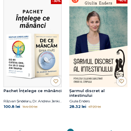
-40%
-30%
Pachet Înțelege ce mănânci
Șarmul discret al
intestinului
Răzvan Șindelaru, Dr. Andrew Jenkinson
Giulia Enders
100.8 lei
28.32 lei
144.00 lei
47.20 lei
Anterioara
Următoarea