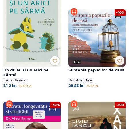
-40%
Un dulău și un arici pe
Sfințenia papucilor de casă
sârmă
Laura Pănăzan
Pascal Bruckner
31.2 lei
28.55 lei
52.00 lei
47.57 lei
-40%
-40%