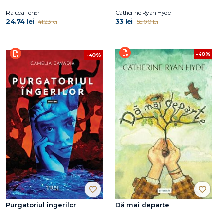
Raluca Feher
Catherine Ryan Hyde
24.74 lei
33 lei
41.23 lei
55.00 lei
-40%
-40%
Purgatoriul îngerilor
Dă mai departe