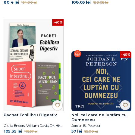
80.4 lei
108.05 lei
134.00 lei
180.08 lei
-40%
-40%
Pachet Echilibru Digestiv
Noi, cei care ne luptăm cu
Dumnezeu
Giulia Enders, William Davis, Dr. Hiromi Shinya
Jordan B. Peterson
105.35 lei
57 lei
175.57 lei
95.00 lei