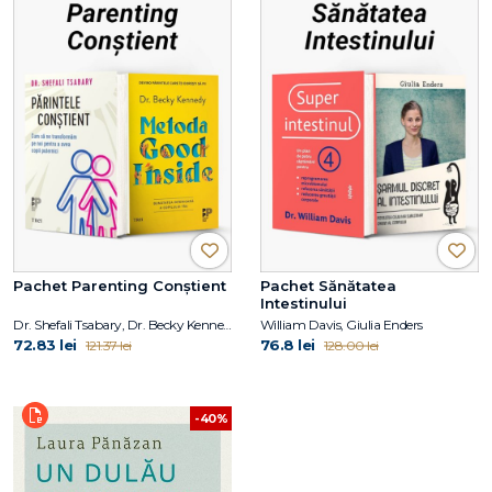
Pachet Parenting Conștient
Pachet Sănătatea
Intestinului
Dr. Shefali Tsabary, Dr. Becky Kennedy
William Davis, Giulia Enders
72.83 lei
76.8 lei
121.37 lei
128.00 lei
-40%