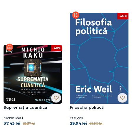
-40%
-40%
Supremația cuantică
Filosofia politică
Michio Kaku
Eric Weil
37.43 lei
29.94 lei
62.37 lei
49.90 lei