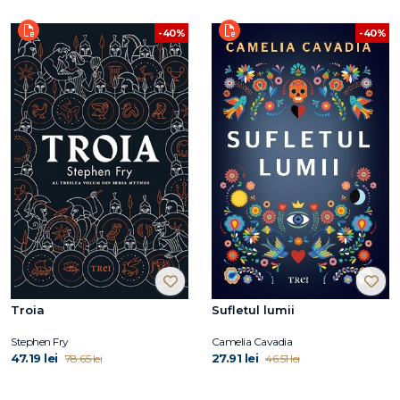
-40%
-40%
Troia
Sufletul lumii
Stephen Fry
Camelia Cavadia
47.19 lei
27.91 lei
78.65 lei
46.51 lei