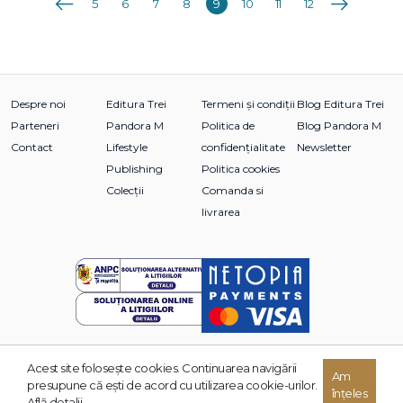
5
6
7
8
9
10
11
12
Despre noi
Editura Trei
Termeni și condiții
Blog Editura Trei
Parteneri
Pandora M
Politica de
Blog Pandora M
Contact
Lifestyle
confidențialitate
Newsletter
Publishing
Politica cookies
Colecții
Comanda si
livrarea
Acest site foloseşte cookies. Continuarea navigării
Am
© 2026 Grupul Editorial TREI. Toate drepturile rezervate.
presupune că eşti de acord cu utilizarea cookie-urilor.
înțeles
Dezvoltat de:
Află detalii.