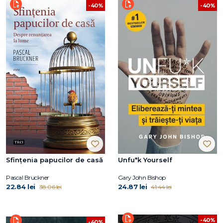
-40%
-40%
Sfințenia papucilor de casă
Unfu*k Yourself
Pascal Bruckner
Gary John Bishop
22.84 lei
24.87 lei
38.06 lei
41.44 lei
-40%
-40%