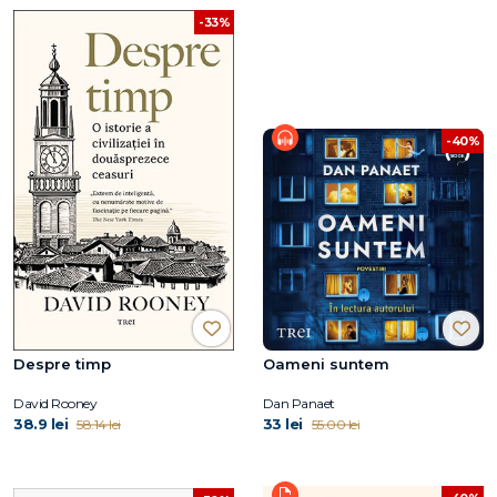
-33%
-40%
Despre timp
Oameni suntem
David Rooney
Dan Panaet
38.9 lei
33 lei
58.14 lei
55.00 lei