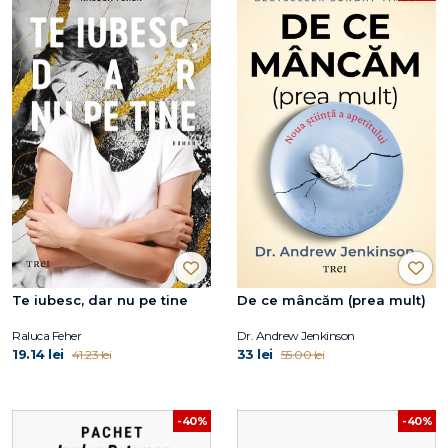
Te iubesc, dar nu pe tine
De ce mâncăm (prea mult)
Raluca Feher
Dr. Andrew Jenkinson
19.14 lei
33 lei
41.23 lei
55.00 lei
-40%
-40%