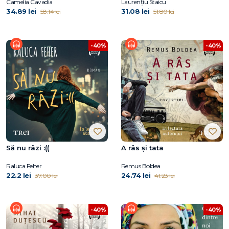
Camelia Cavadia
Laurențiu Staicu
34.89 lei
31.08 lei
58.14 lei
51.80 lei
-40%
-40%
Să nu râzi :((
A râs și tata
Raluca Feher
Remus Boldea
22.2 lei
24.74 lei
37.00 lei
41.23 lei
-40%
-40%