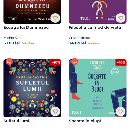
Ecuația lui Dumnezeu
Filosofia ca mod de viață
Michio Kaku
Cristian Iftode
31.08 lei
34.89 lei
51.80 lei
58.14 lei
-40%
-40%
Sufletul lumii
Socrate în blugi