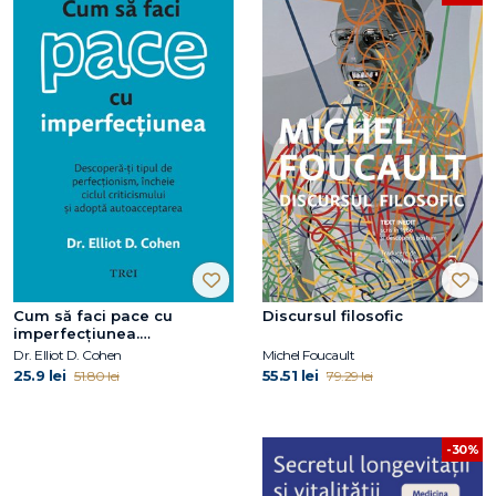
Cum să faci pace cu
Discursul filosofic
imperfecțiunea.
Descoperă-ți tipul de
Dr. Elliot D. Cohen
Michel Foucault
perfecționism, încheie
25.9 lei
55.51 lei
51.80 lei
79.29 lei
ciclul criticismului și adoptă
autoacceptarea
-30%