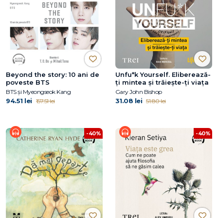
Beyond the story: 10 ani de
Unfu*k Yourself. Eliberează-
poveste BTS
ți mintea și trăiește-ți viața
BTS și Myeongseok Kang
Gary John Bishop
94.51 lei
31.08 lei
157.51 lei
51.80 lei
-40%
-40%