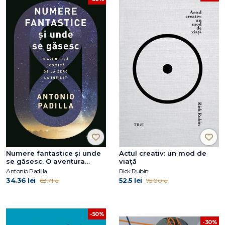
Numere fantastice și unde
Actul creativ: un mod de
se găsesc. O aventura
viață
cosmică de la zero la infinit
Antonio Padilla
Rick Rubin
34.36 lei
52.5 lei
68.71 lei
75.00 lei
-50%
-30%