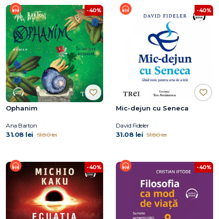
-40%
-40%
Ophanim
Mic-dejun cu Seneca
Ana Barton
David Fideler
31.08 lei
31.08 lei
51.80 lei
51.80 lei
-40%
-40%