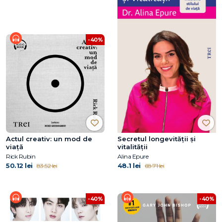
-40%
Actul creativ: un mod de
Secretul longevității și
viață
vitalității
Rick Rubin
Alina Epure
50.12 lei
48.1 lei
83.52 lei
68.71 lei
-40%
-40%