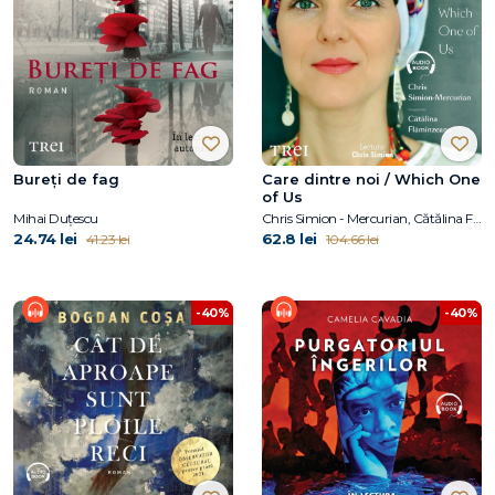
Bureți de fag
Care dintre noi / Which One
of Us
Mihai Duțescu
Chris Simion - Mercurian, Cătălina Flămînzeanu
24.74 lei
62.8 lei
41.23 lei
104.66 lei
-40%
-40%