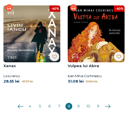
-40%
-40%
Xanax
Vulpea lui Akira
Liviu Iancu
Ioan Mihai Cochinescu
28.55 lei
31.08 lei
47.57 lei
51.80 lei
Anterioara
Următoarea
4
5
6
7
8
9
10
11