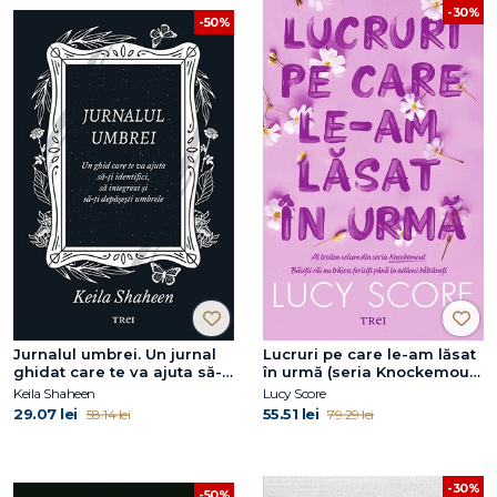
-30%
-50%
Jurnalul umbrei. Un jurnal
Lucruri pe care le-am lăsat
ghidat care te va ajuta să-ți
în urmă (seria Knockemout,
identifici, să integrezi și să-
vol. 3)
Keila Shaheen
Lucy Score
ți depășești umbrele
29.07 lei
55.51 lei
58.14 lei
79.29 lei
-30%
-50%