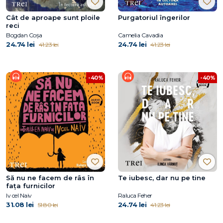
Cât de aproape sunt ploile
Purgatoriul îngerilor
reci
Bogdan Coșa
Camelia Cavadia
24.74 lei
24.74 lei
41.23 lei
41.23 lei
-40%
-40%
Să nu ne facem de râs în
Te iubesc, dar nu pe tine
fața furnicilor
Iv cel Naiv
Raluca Feher
31.08 lei
24.74 lei
51.80 lei
41.23 lei