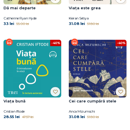
Dă mai departe
Viața este grea
Catherine Ryan Hyde
Kieran Setiya
33 lei
31.08 lei
55.00 lei
51.80 lei
-40%
-40%
Viața bună
Cei care cumpără stele
Cristian Iftode
Anca Mizumschi
28.55 lei
31.08 lei
47.57 lei
51.80 lei