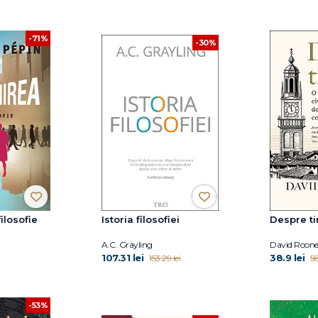
-71%
-30%
filosofie
Istoria filosofiei
Despre t
A.C. Grayling
David Roon
107.31 lei
38.9 lei
153.29 lei
58
-53%