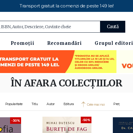
Transport gratuit la comenzi de peste 149 lei!
Caută
Promoții
Recomandări
Grupul editori
ÎN AFARA COLECȚIILOR
Popularitate
Titlu
Autor
Editura
Preț
Cele mai noi
-50%
-30%