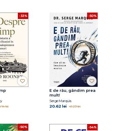
-33%
-50%
imp
E de rău, gândim prea
mult!
ey
Serge Marquis
20.62 lei
.14 lei
41.23 lei
-50%
-54%