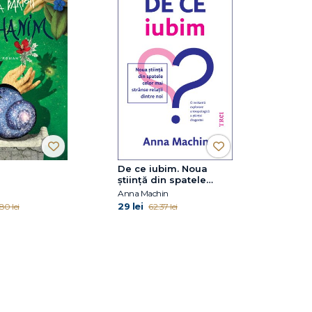
De ce iubim. Noua
știință din spatele
celor mai strânse
Anna Machin
relații dintre noi
29 lei
.80 lei
62.37 lei