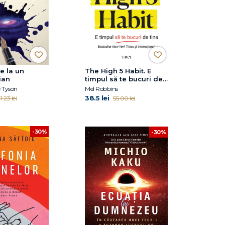
de la un
The High 5 Habit. E
ian
timpul să te bucuri de
tine
e Tyson
Mel Robbins
38.5 lei
1.23 lei
55.00 lei
-30%
-30%