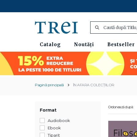
Catalog
Noutăți
Bestseller
Pagină principală
ÎN AFARA COLECȚIILOR
Ordonează după:
Format
Audiobook
Ebook
Tiparit