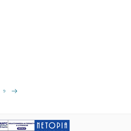
Următoarea
9