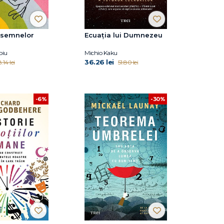
 semnelor
Ecuația lui Dumnezeu
oiu
Michio Kaku
36.26 lei
.14 lei
51.80 lei
-6%
-30%