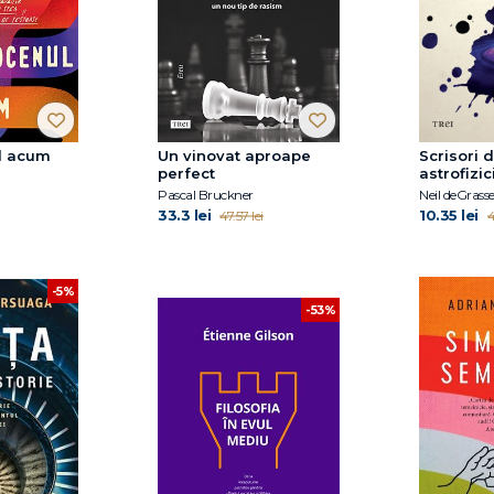
l acum
Un vinovat aproape
Scrisori 
perfect
astrofizic
Pascal Bruckner
Neil deGrass
33.3 lei
10.35 lei
47.57 lei
4
-5%
-53%