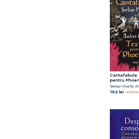
Dr. Eben Alexander
Dr. Elliot D. Cohen
Dr. Elliot D. Cohen
Dr. Eric Topol
Dr. Hiromi Shinya
Dr. Jocelyn Wittstein
Dr. Meg Arroll
Dr. Peter Attia
Dr. Shefali Tsabary
Dr. William W. Li
Cantafabule.
Dylan Thuras
pentru Phoen
Șerban Foarță, An
Earl Mindell
19.5 lei
41.23 lei
Elena Diana Nedelcu
Elizabeth Blackburn
Ella Morton
Eric Weil
Erich Fromm
Florin Dumitrescu
Florin Hălălău