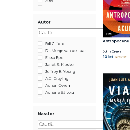
2019
2018
2017
2016
Autor
2015
2014
Antropocenu
2012
Bill Gifford
2011
Dr. Merijn van de Laar
John Green
2005
10 lei
47.57 lei
Elissa Epel
352
Janet S. Klosko
Jeffrey E. Young
A.C. Grayling
Adrian Owen
Adriana Săftoiu
Ahron Friedberg
Alberto Manguel
Alexandre Jollien
Narator
Alin Leș
Alina Epure