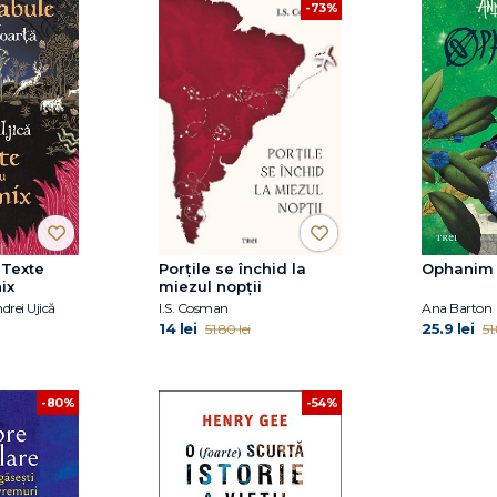
-73%
 Texte
Porțile se închid la
Ophanim
ix
miezul nopții
drei Ujică
I.S. Cosman
Ana Barton
14 lei
25.9 lei
51.80 lei
51
-80%
-54%