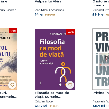
ria e
Vulpea lui Akira
O istorie 
umane
orin Tudoran
Ioan Mihai Cochinescu
Richard Fir
14 lei
58.9 lei
51.80 lei
62
-71%
-30%
auri.
Filosofia ca mod de
Privind î
istemelor
viață. Sursele
autenticității
Cristian Iftode
Petronela Ro
40.7 lei
40.7 lei
58.14 lei
58