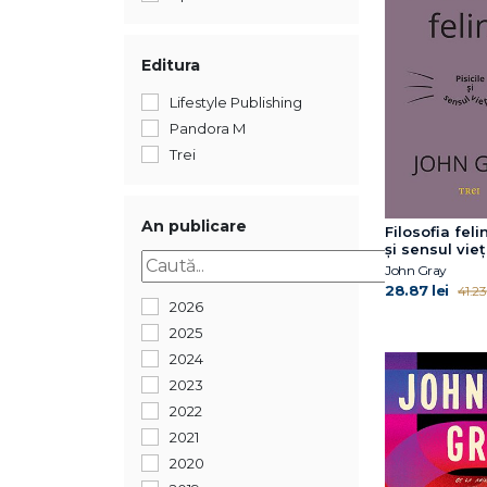
Editura
Lifestyle Publishing
Pandora M
Trei
An publicare
Filosofia felin
și sensul vieț
John Gray
28.87 lei
41.23 
2026
2025
2024
2023
2022
2021
2020