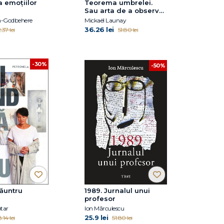
a emoțiilor
Teorema umbrelei.
Sau arta de a observa
lumea cu bun-simț
th-Godbehere
Mickaël Launay
36.26 lei
.37 lei
51.80 lei
-30%
-50%
năuntru
1989. Jurnalul unui
profesor
tar
Ion Mărculescu
25.9 lei
.14 lei
51.80 lei