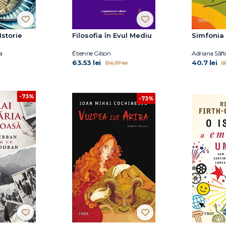
Istorie
Filosofia în Evul Mediu
Simfonia
a
Étienne Gilson
Adriana Săft
63.53 lei
40.7 lei
136.37 lei
58
-73%
-73%