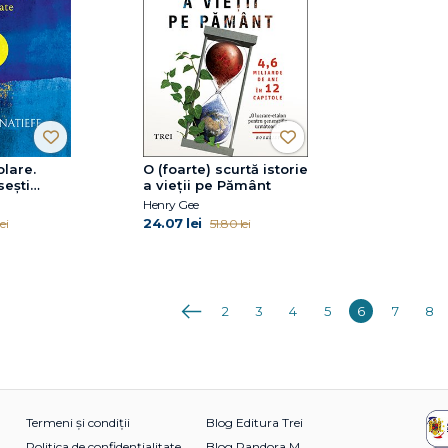
lare.
O (foarte) scurtă istorie
sești
a vieții pe Pământ
remuri
Henry Gee
24.07 lei
ei
51.80 lei
Anterioara
2
3
4
5
6
7
8
Termeni și condiții
Blog Editura Trei
Politica de confidențialitate
Blog Pandora M