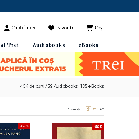
Contul meu
Favorite
Coș
al Trei
Audiobooks
eBooks
404 de cărți / 59 Audiobooks · 105 eBooks
Afișează:
30
60
-69%
-50%