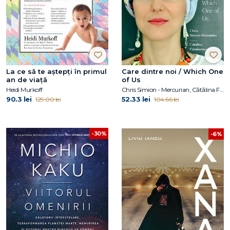
La ce să te aștepți în primul
Care dintre noi / Which One
an de viață
of Us
Heidi Murkoff
Chris Simion - Mercurian, Cătălina Flămînzeanu
90.3 lei
52.33 lei
129.00 lei
104.66 lei
-30%
-6%