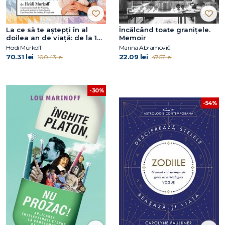
La ce să te aștepți în al
Încălcând toate graniţele.
doilea an de viață: de la 12
Memoir
la 24 de luni
Heidi Murkoff
Marina Abramović
70.31 lei
22.09 lei
100.43 lei
47.57 lei
-30%
-54%