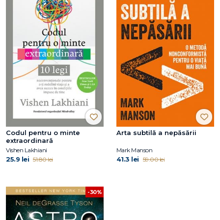
Codul pentru o minte
Arta subtilă a nepăsării
extraordinară
Vishen Lakhiani
Mark Manson
25.9 lei
41.3 lei
51.80 lei
59.00 lei
-30%