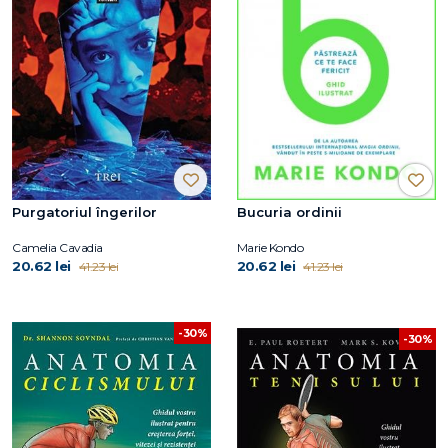
Purgatoriul îngerilor
Bucuria ordinii
Camelia Cavadia
Marie Kondo
20.62 lei
20.62 lei
41.23 lei
41.23 lei
-30%
-30%