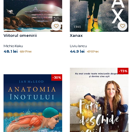
Viitorul omenirii
Xanax
Michio Kaku
Liviu Iancu
48.1 lei
44.9 lei
68.71 lei
47.57 lei
-73%
-30%