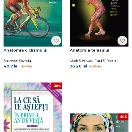
Anatomia ciclismului
Anatomia tenisului
Shannon Sovndal
Mark S. Kovacs, Paul E. Roetert
40.7 lei
36.26 lei
58.14 lei
51.80 lei
-30%
-50%