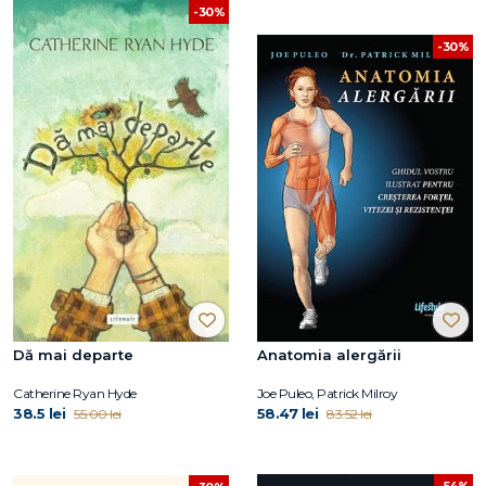
-30%
-30%
Dă mai departe
Anatomia alergării
Catherine Ryan Hyde
Joe Puleo, Patrick Milroy
38.5 lei
58.47 lei
55.00 lei
83.52 lei