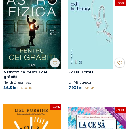
-50%
Astrofizica pentru cei
Exil la Tomis
grăbiți
Neil deGrasse Tyson
Ion Mărculescu
38.5 lei
7.93 lei
55.00 lei
15.86 lei
-30%
-30%