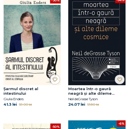
-54%
-30%
Șarmul discret al
Moartea într-o gaură
intestinului
neagră și alte dileme
cosmice
Giulia Enders
Neil deGrasse Tyson
41.3 lei
24.07 lei
59.00 lei
51.80 lei
-6%
-50%