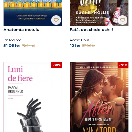
Anatomia înotului
Fată, deschide ochii!
Ian McLeod
Rachel Hollis
51.06 lei
10 lei
72.94 lei
37.00 lei
-30%
-30%