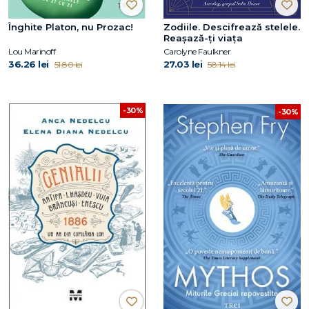
Înghite Platon, nu Prozac!
Zodiile. Descifrează stelele.
Reașază-ți viața
Lou Marinoff
Carolyne Faulkner
36.26 lei
27.03 lei
51.80 lei
58.14 lei
-30%
-30%