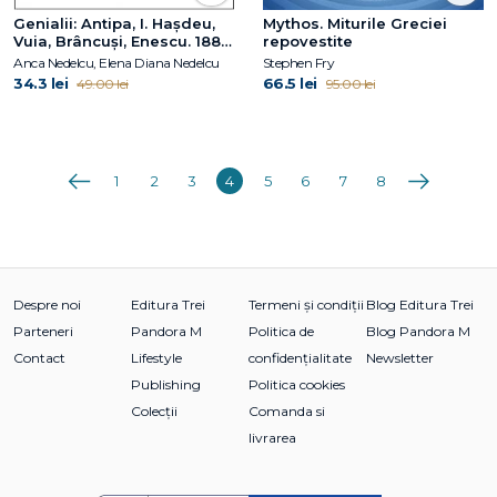
Genialii: Antipa, I. Hașdeu,
Mythos. Miturile Greciei
Vuia, Brâncuși, Enescu. 1886
repovestite
– Un an din copilăria lor
Anca Nedelcu, Elena Diana Nedelcu
Stephen Fry
34.3 lei
66.5 lei
49.00 lei
95.00 lei
Anterioara
Următoarea
1
2
3
4
5
6
7
8
Despre noi
Editura Trei
Termeni și condiții
Blog Editura Trei
Parteneri
Pandora M
Politica de
Blog Pandora M
Contact
Lifestyle
confidențialitate
Newsletter
Publishing
Politica cookies
Colecții
Comanda si
livrarea