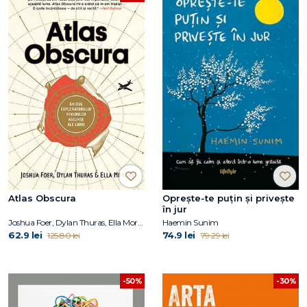
Atlas Obscura
Oprește-te puțin și privește
în jur
Joshua Foer, Dylan Thuras, Ella Morton
Haemin Sunim
62.9 lei
74.9 lei
125.80 lei
79.29 lei
-30%
-50%