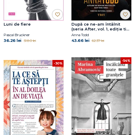
Luni de fiere
După ce ne-am întâlnit
(seria After, vol. 1, ediție tie-
in)
Pascal Bruckner
Anna Todd
36.26 lei
43.66 lei
51.80 lei
62.37 lei
-54%
-30%