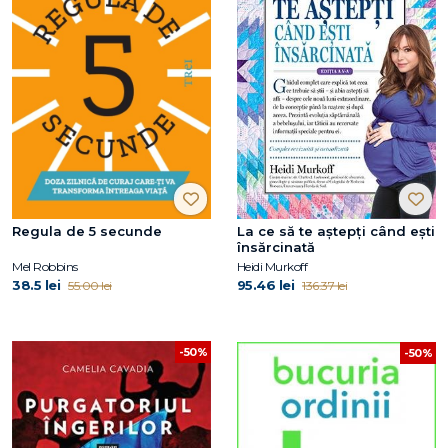
Regula de 5 secunde
La ce să te aștepți când ești
însărcinată
Mel Robbins
Heidi Murkoff
38.5 lei
95.46 lei
55.00 lei
136.37 lei
-50%
-50%