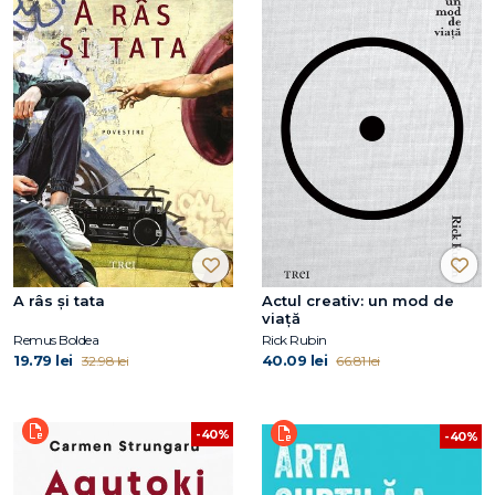
A râs și tata
Actul creativ: un mod de
viață
Remus Boldea
Rick Rubin
19.79 lei
40.09 lei
32.98 lei
66.81 lei
-40%
-40%