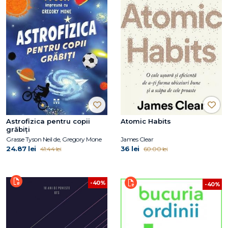
Astrofizica pentru copii
Atomic Habits
grăbiți
Grasse Tyson Neil de, Gregory Mone
James Clear
24.87 lei
36 lei
41.44 lei
60.00 lei
-40%
-40%