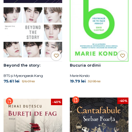
Beyond the story:
Bucuria ordinii
BTS și Myeongseok Kang
Marie Kondo
75.61 lei
19.79 lei
126.01 lei
32.98 lei
-40%
-40%