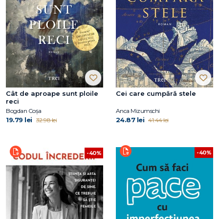
Cât de aproape sunt ploile
Cei care cumpără stele
reci
Bogdan Coșa
Anca Mizumschi
19.79 lei
24.87 lei
32.98 lei
41.44 lei
-40%
-40%