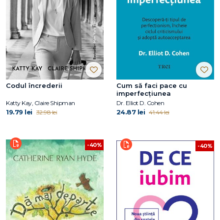
Codul încrederii
Cum să faci pace cu
imperfecțiunea
Katty Kay, Claire Shipman
Dr. Elliot D. Cohen
19.79 lei
24.87 lei
32.98 lei
41.44 lei
-40%
-40%