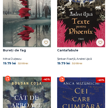
Bureți de fag
Cantafabule
Mihai Duțescu
Șerban Foarță, Andrei Ujică
19.79 lei
19.79 lei
32.98 lei
32.98 lei
-40%
-40%