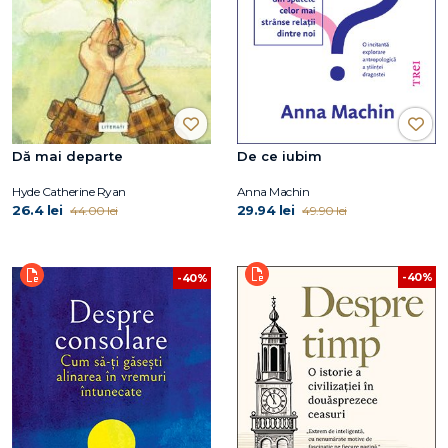
Dă mai departe
De ce iubim
Hyde Catherine Ryan
Anna Machin
26.4 lei
29.94 lei
44.00 lei
49.90 lei
-40%
-40%