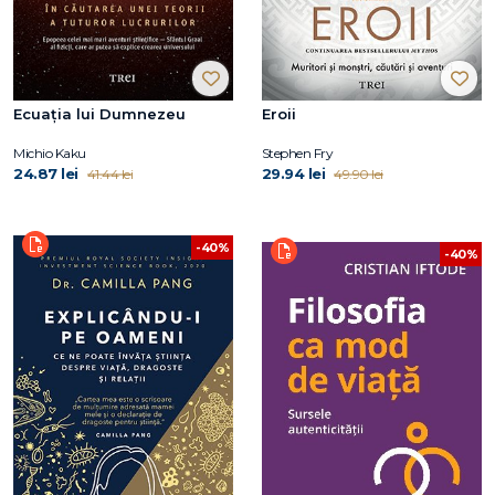
Ecuația lui Dumnezeu
Eroii
Michio Kaku
Stephen Fry
24.87 lei
29.94 lei
41.44 lei
49.90 lei
-40%
-40%