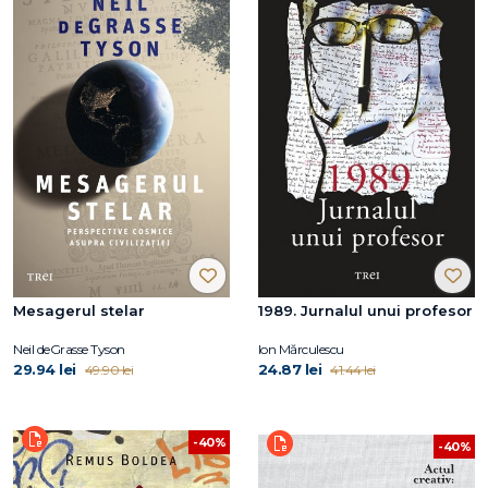
Mesagerul stelar
1989. Jurnalul unui profesor
Neil deGrasse Tyson
Ion Mărculescu
29.94 lei
24.87 lei
49.90 lei
41.44 lei
-40%
-40%