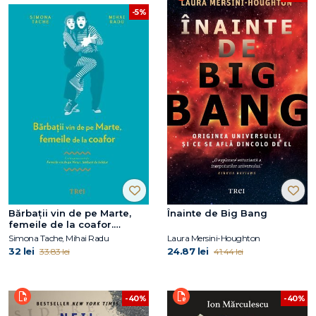
-5%
Bărbaţii vin de pe Marte,
Înainte de Big Bang
femeile de la coafor.
Continuarea volumului
Simona Tache, Mihai Radu
Laura Mersini-Houghton
Femeile vin de pe Venus,
32 lei
24.87 lei
33.83 lei
41.44 lei
bărbaţii de la băut
-40%
-40%