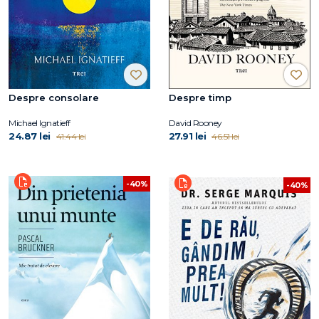
Despre consolare
Despre timp
Michael Ignatieff
David Rooney
24.87 lei
27.91 lei
41.44 lei
46.51 lei
-40%
-40%