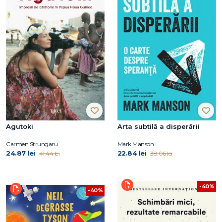
Agutoki
Arta subtilă a disperării
Carmen Strungaru
Mark Manson
24.87 lei
22.84 lei
41.44 lei
38.06 lei
-40%
-40%