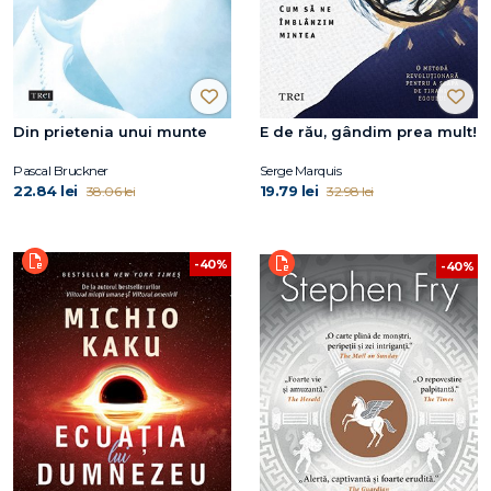
Din prietenia unui munte
E de rău, gândim prea mult!
Pascal Bruckner
Serge Marquis
22.84 lei
19.79 lei
38.06 lei
32.98 lei
-40%
-40%