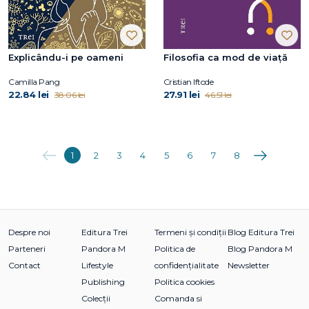
Explicându-i pe oameni
Filosofia ca mod de viață
Camilla Pang
Cristian Iftode
22.84 lei
27.91 lei
38.06 lei
46.51 lei
Anterioara
Următoarea
1
2
3
4
5
6
7
8
Despre noi
Editura Trei
Termeni și condiții
Blog Editura Trei
Parteneri
Pandora M
Politica de
Blog Pandora M
Contact
Lifestyle
confidențialitate
Newsletter
Publishing
Politica cookies
Colecții
Comanda si