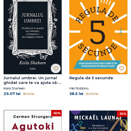
Jurnalul umbrei. Un jurnal
Regula de 5 secunde
ghidat care te va ajuta să-ți
identifici, să integrezi și să-
Keila Shaheen
Mel Robbins
ți depășești umbrele
29.07 lei
38.5 lei
58.14 lei
55.00 lei
-50%
-30%