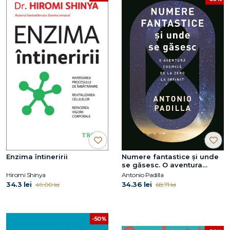
Enzima întineririi
Numere fantastice și unde
se găsesc. O aventura
cosmică de la zero la infinit
Hiromi Shinya
Antonio Padilla
34.3 lei
34.36 lei
49.00 lei
68.71 lei
-50%