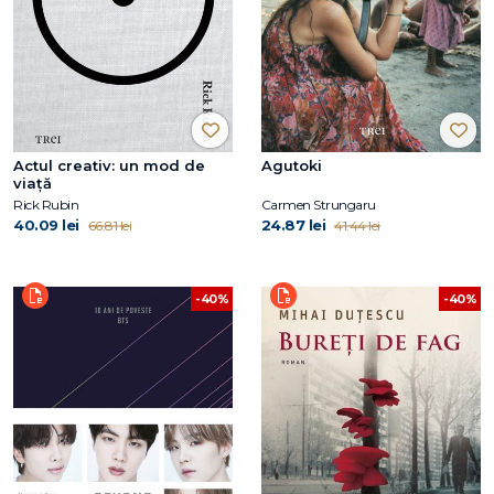
Actul creativ: un mod de
Agutoki
viață
Rick Rubin
Carmen Strungaru
40.09 lei
24.87 lei
66.81 lei
41.44 lei
-40%
-40%