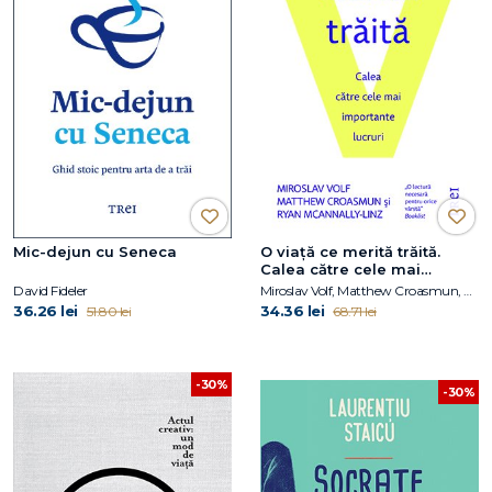
Mic-dejun cu Seneca
O viaţă ce merită trăită.
Calea către cele mai
importante lucruri
David Fideler
Miroslav Volf, Matthew Croasmun, Ryan McAnnally-Linz
36.26 lei
34.36 lei
51.80 lei
68.71 lei
-30%
-30%