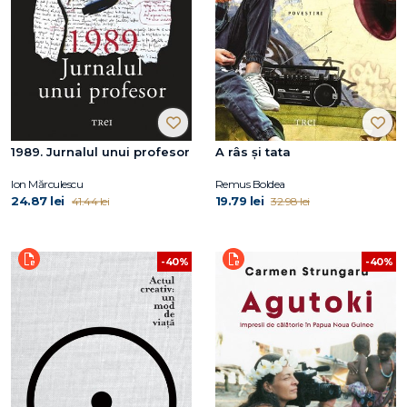
1989. Jurnalul unui profesor
A râs și tata
Ion Mărculescu
Remus Boldea
24.87 lei
19.79 lei
41.44 lei
32.98 lei
-40%
-40%