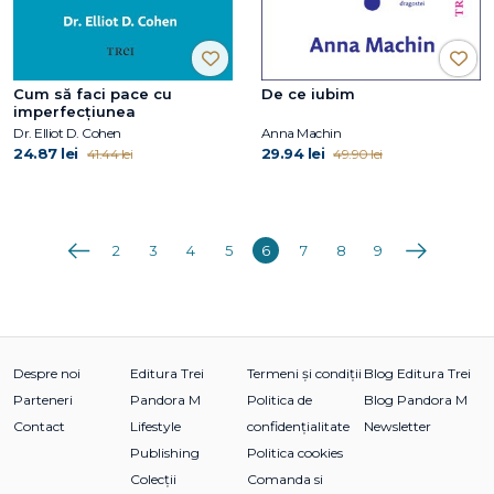
Cum să faci pace cu
De ce iubim
imperfecțiunea
Dr. Elliot D. Cohen
Anna Machin
24.87 lei
29.94 lei
41.44 lei
49.90 lei
Anterioara
Următoarea
2
3
4
5
6
7
8
9
Despre noi
Editura Trei
Termeni și condiții
Blog Editura Trei
Parteneri
Pandora M
Politica de
Blog Pandora M
Contact
Lifestyle
confidențialitate
Newsletter
Publishing
Politica cookies
Colecții
Comanda si