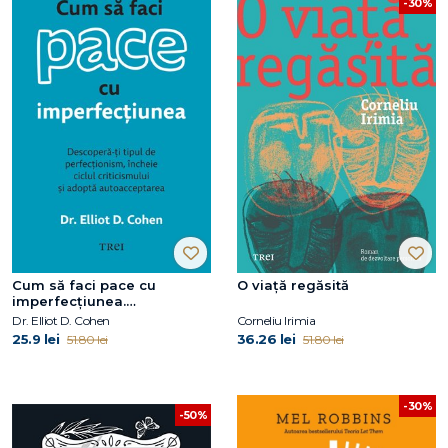
-30%
Cum să faci pace cu
O viață regăsită
imperfecțiunea.
Descoperă-ți tipul de
Dr. Elliot D. Cohen
Corneliu Irimia
perfecționism, încheie
25.9 lei
36.26 lei
51.80 lei
51.80 lei
ciclul criticismului și adoptă
autoacceptarea
-30%
-50%