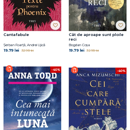
Cantafabule
Cât de aproape sunt ploile
reci
Șerban Foarță, Andrei Ujică
Bogdan Coșa
19.79 lei
19.79 lei
32.98 lei
32.98 lei
-40%
-40%