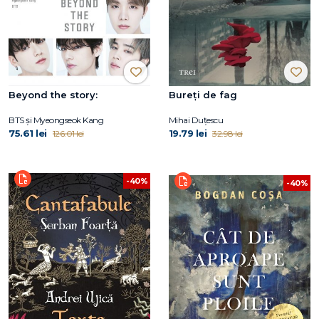
Beyond the story:
Bureți de fag
BTS și Myeongseok Kang
Mihai Duțescu
75.61 lei
19.79 lei
126.01 lei
32.98 lei
-40%
-40%