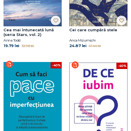
Cea mai întunecată lună
Cei care cumpără stele
(seria Stars, vol. 2)
Anna Todd
Anca Mizumschi
19.79 lei
24.87 lei
32.98 lei
41.44 lei
-40%
-40%