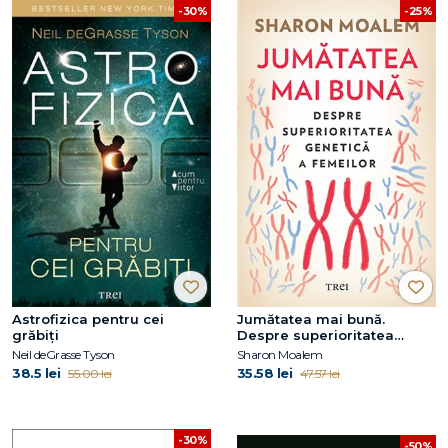
-25%
-30%
Astrofizica pentru cei
Jumătatea mai bună.
grăbiți
Despre superioritatea
genetică a femeilor
Neil deGrasse Tyson
Sharon Moalem
38.5 lei
35.58 lei
55.00 lei
47.57 lei
-30%
-50%