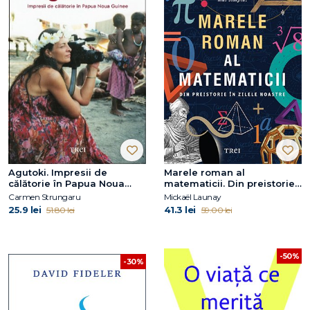
Agutoki. Impresii de
Marele roman al
călătorie în Papua Noua
matematicii. Din preistorie
Guinee
în zilele noastre
Carmen Strungaru
Mickaël Launay
25.9 lei
41.3 lei
51.80 lei
59.00 lei
-50%
-30%