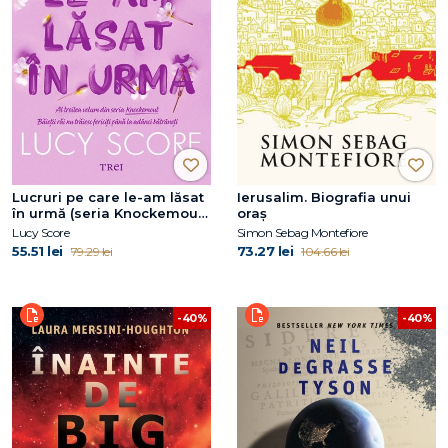
Lucruri pe care le-am lăsat
Ierusalim. Biografia unui
în urmă (seria Knockemout,
oraș
vol. 3)
Lucy Score
Simon Sebag Montefiore
55.51 lei
73.27 lei
79.29 lei
104.66 lei
-40%
-40%