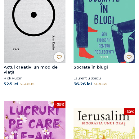
Actul creativ: un mod de
Socrate în blugi
viață
Rick Rubin
Laurențiu Staicu
52.5 lei
36.26 lei
75.00 lei
51.80 lei
-30%
-30%