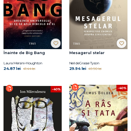
Înainte de Big Bang
Mesagerul stelar
Laura Mersini-Houghton
Neil deGrasse Tyson
24.87 lei
29.94 lei
41.44 lei
49.90 lei
-40%
-40%