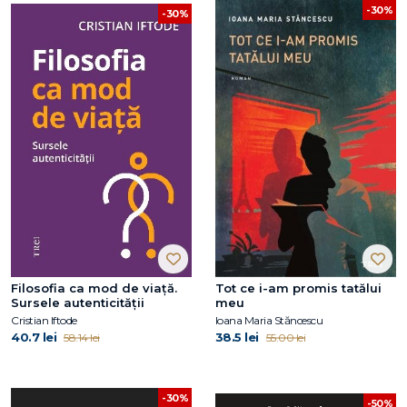
-30%
-30%
Filosofia ca mod de viață.
Tot ce i-am promis tatălui
Sursele autenticității
meu
Cristian Iftode
Ioana Maria Stăncescu
40.7 lei
38.5 lei
58.14 lei
55.00 lei
-30%
-50%