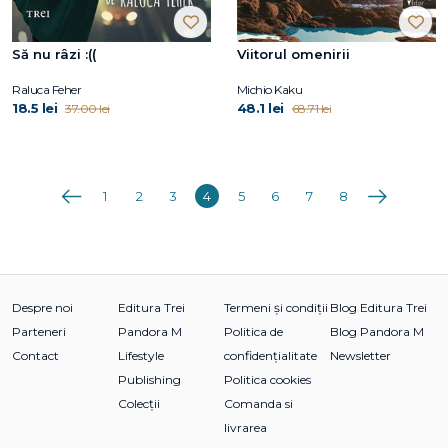
Să nu râzi :((
Viitorul omenirii
Raluca Feher
Michio Kaku
18.5 lei
48.1 lei
37.00 lei
68.71 lei
Anterioara
Următoarea
1
2
3
4
5
6
7
8
Despre noi
Editura Trei
Termeni și condiții
Blog Editura Trei
Parteneri
Pandora M
Politica de
Blog Pandora M
Contact
Lifestyle
confidențialitate
Newsletter
Publishing
Politica cookies
Colecții
Comanda si
livrarea