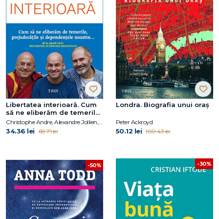
Libertatea interioară. Cum
Londra. Biografia unui oraș
să ne eliberăm de temerile,
prejudecățile, și
Christophe Andre, Alexandre Jollien, Matthieu Ricard
Peter Ackroyd
dependențele noastre
34.36 lei
50.12 lei
68.71 lei
100.43 lei
-30%
-50%