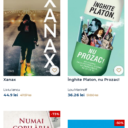
Xanax
Înghite Platon, nu Prozac!
Liviu Iancu
Lou Marinoff
44.9 lei
36.26 lei
47.57 lei
51.80 lei
-73%
-50%