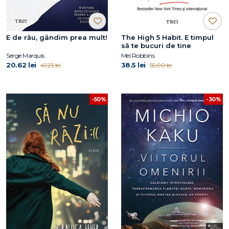
E de rău, gândim prea mult!
The High 5 Habit. E timpul
să te bucuri de tine
Serge Marquis
Mel Robbins
20.62 lei
38.5 lei
41.23 lei
55.00 lei
-50%
-30%