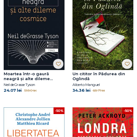
Moartea într-o gaură
Un cititor în Pădurea din
neagră și alte dileme
Oglindă
cosmice
Neil deGrasse Tyson
Alberto Manguel
24.07 lei
34.36 lei
51.80 lei
68.71 lei
-50%
-50%