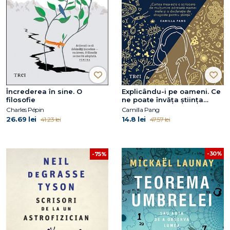
Încrederea în sine. O
Explicându-i pe oameni. Ce
filosofie
ne poate învăța știința
despre viață, dragoste și
Charles Pépin
Camilla Pang
relații
26.69 lei
14.8 lei
41.23 lei
47.57 lei
-30%
-75%