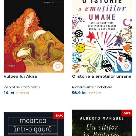
Vulpea lui Akira
O istorie a emoțiilor umane
Ioan Mihai Cochinescu
Richard Firth-Godbehere
14 lei
58.9 lei
51.80 lei
62.37 lei
-50%
-54%