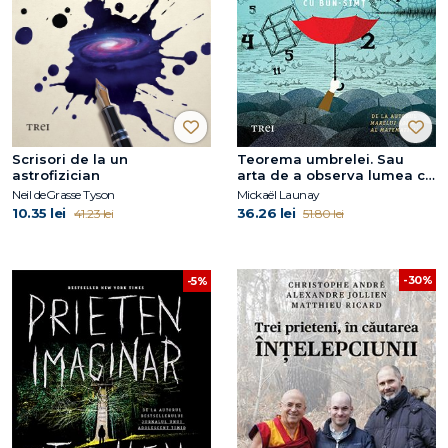
Scrisori de la un
Teorema umbrelei. Sau
astrofizician
arta de a observa lumea cu
bun-simț
Neil deGrasse Tyson
Mickaël Launay
10.35 lei
36.26 lei
41.23 lei
51.80 lei
-30%
-5%