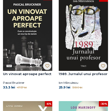
Un vinovat aproape perfect
1989. Jurnalul unui profesor
Pascal Bruckner
Ion Mărculescu
33.3 lei
25.9 lei
47.57 lei
51.80 lei
-6%
-30%