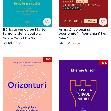
Bărbaţii vin de pe Marte,
Armată, spionaj și
femeile de la coafor.
economie în România (1945-
Continuarea volumului
1991)
Simona Tache, Mihai Radu
Petre Opriș
Femeile vin de pe Venus,
32 lei
31.19 lei
33.83 lei
62.37 lei
bărbaţii de la băut
-50%
-53%