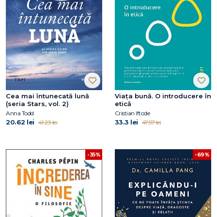
Cea mai întunecată lună
Viața bună. O introducere în
(seria Stars, vol. 2)
etică
Anna Todd
Cristian Iftode
20.62 lei
33.3 lei
41.23 lei
47.57 lei
-35%
-69%