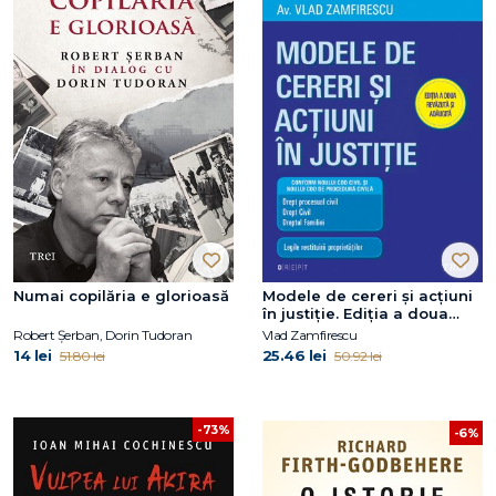
Numai copilăria e glorioasă
Modele de cereri şi acţiuni
în justiţie. Ediţia a doua
revăzută şi adăugită
Robert Șerban, Dorin Tudoran
Vlad Zamfirescu
14 lei
25.46 lei
51.80 lei
50.92 lei
-73%
-6%