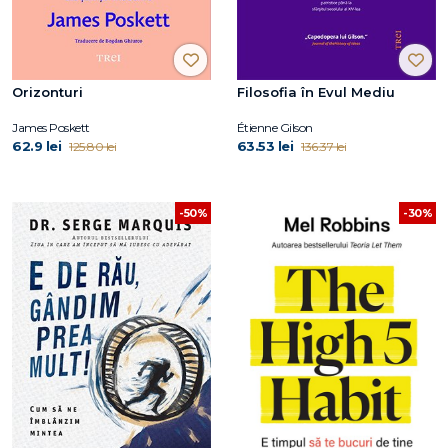
Orizonturi
Filosofia în Evul Mediu
James Poskett
Étienne Gilson
62.9 lei
63.53 lei
125.80 lei
136.37 lei
-30%
-50%