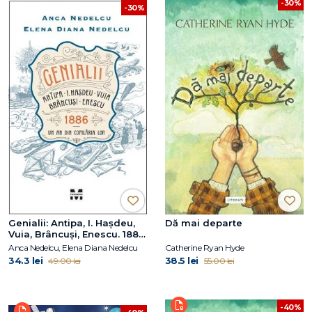
-30%
-30%
Genialii: Antipa, I. Hașdeu,
Dă mai departe
Vuia, Brâncuși, Enescu. 1886
– Un an din copilăria lor
Anca Nedelcu, Elena Diana Nedelcu
Catherine Ryan Hyde
34.3 lei
38.5 lei
49.00 lei
55.00 lei
-40%