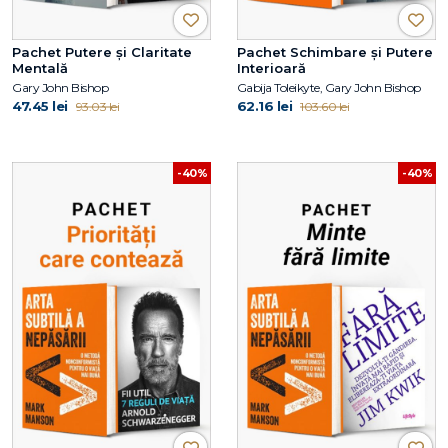
Pachet Putere și Claritate
Pachet Schimbare și Putere
Mentală
Interioară
Gary John Bishop
Gabija Toleikyte, Gary John Bishop
47.45 lei
62.16 lei
93.03 lei
103.60 lei
-40%
-40%