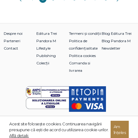
Despre noi
Editura Trei
Termeni și condiții
Blog Editura Trei
Parteneri
Pandora M
Politica de
Blog Pandora M
Contact
Lifestyle
confidențialitate
Newsletter
Publishing
Politica cookies
Colecții
Comanda si
livrarea
Acest site foloseşte cookies. Continuarea navigării
© 2026 Grupul Editorial TREI. Toate drepturile rezervate.
Am
presupune că eşti de acord cu utilizarea cookie-urilor.
înțeles
Dezvoltat de:
Află detalii.