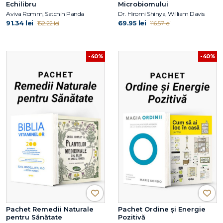
Echilibru
Microbiomului
Aviva Romm, Satchin Panda
Dr. Hiromi Shinya, William Davis
91.34 lei
69.95 lei
152.22 lei
116.57 lei
-40%
-40%
Pachet Remedii Naturale
Pachet Ordine și Energie
pentru Sănătate
Pozitivă