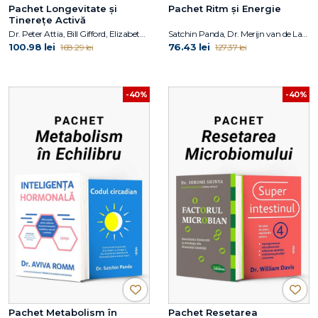
Pachet Longevitate și
Pachet Ritm și Energie
Tinerețe Activă
Dr. Peter Attia, Bill Gifford, Elizabeth Blackburn, Elissa Epel
Satchin Panda, Dr. Merijn van de Laar
100.98 lei
76.43 lei
168.29 lei
127.37 lei
-40%
-40%
Pachet Metabolism în
Pachet Resetarea