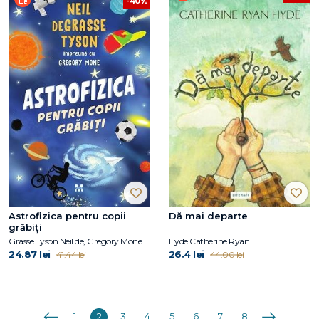
-40%
Astrofizica pentru copii
Dă mai departe
grăbiți
Grasse Tyson Neil de, Gregory Mone
Hyde Catherine Ryan
24.87 lei
26.4 lei
41.44 lei
44.00 lei
Anterioara
Următoarea
1
2
3
4
5
6
7
8