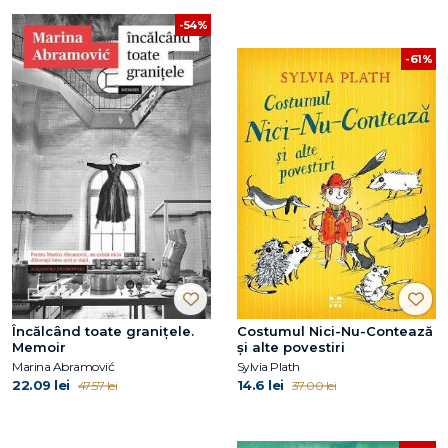
-54%
-61%
Încălcând toate graniţele.
Costumul Nici-Nu-Contează
Memoir
și alte povestiri
Marina Abramović
Sylvia Plath
22.09 lei
14.6 lei
47.57 lei
37.00 lei