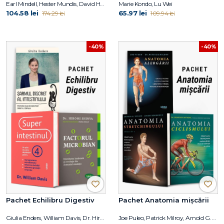
Earl Mindell, Hester Mundis, David Hoffmann
Marie Kondo, Lu Wei
104.58 lei
65.97 lei
174.29 lei
109.94 lei
-40%
-40%
Pachet Echilibru Digestiv
Pachet Anatomia mișcării
Giulia Enders, William Davis, Dr. Hiromi Shinya
Joe Puleo, Patrick Milroy, Arnold G. Nelson, Jouko Kokkonen, Shannon Sovndal