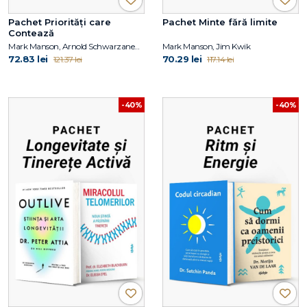
Pachet Priorități care
Pachet Minte fără limite
Contează
Mark Manson, Arnold Schwarzanegger
Mark Manson, Jim Kwik
72.83 lei
70.29 lei
121.37 lei
117.14 lei
-40%
-40%