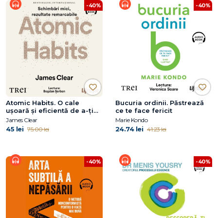
-40%
-40%
Atomic Habits. O cale
Bucuria ordinii. Păstrează
ușoară și eficientă de a-ți
ce te face fericit
forma obiceiuri bune și a
James Clear
Marie Kondo
scăpa de cele proaste
45 lei
24.74 lei
75.00 lei
41.23 lei
-40%
-40%