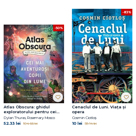
-83%
-50%
Atlas Obscura: ghidul
Cenaclul de Luni. Viața și
exploratorului pentru cei
opera
mai aventuroși copii din
Dylan Thuras, Rosemary Mosco
Cosmin Ciotloș
lume
52.33 lei
10 lei
104.66 lei
58.14 lei