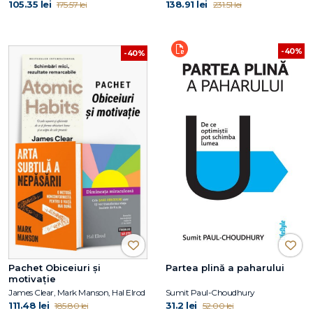
105.35 lei
138.91 lei
175.57 lei
231.51 lei
-40%
-40%
Pachet Obiceiuri și
Partea plină a paharului
motivație
James Clear, Mark Manson, Hal Elrod
Sumit Paul-Choudhury
111.48 lei
31.2 lei
185.80 lei
52.00 lei