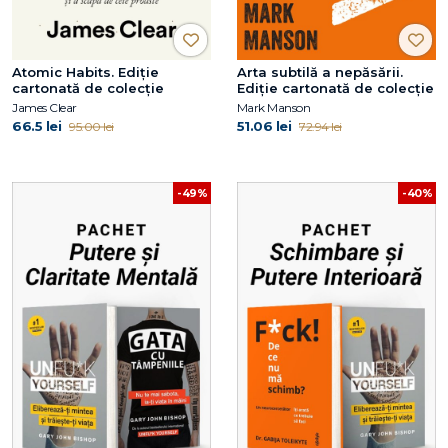
Atomic Habits. Ediție
Arta subtilă a nepăsării.
cartonată de colecție
Ediție cartonată de colecție
James Clear
Mark Manson
66.5 lei
51.06 lei
95.00 lei
72.94 lei
-49%
-40%