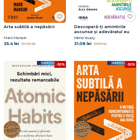
Arta subtilă a nepăsării
Descoperă-ţi amintirile
ascunse şi adevăratul eu
Mark Manson
Menis Yousry
35.4 lei
31.08 lei
59.00 lei
51.80 lei
-30%
-30%