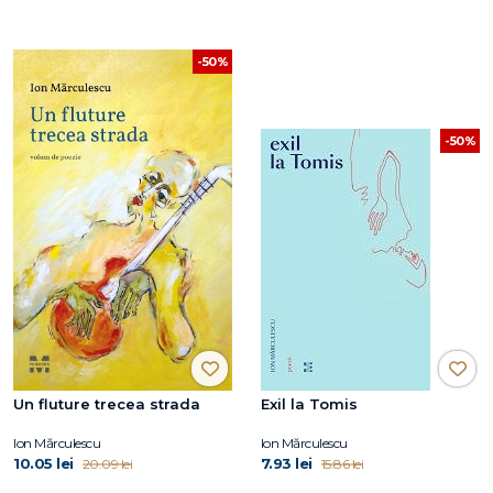
-50%
-50%
Un fluture trecea strada
Exil la Tomis
Ion Mărculescu
Ion Mărculescu
10.05 lei
7.93 lei
20.09 lei
15.86 lei