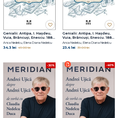
Genialii: Antipa, I. Hașdeu,
Genialii: Antipa, I. Hașdeu,
Vuia, Brâncuși, Enescu. 1886
Vuia, Brâncuși, Enescu. 1886
– Un an din copilăria lor
– Un an din copilăria lor
Anca Nedelcu, Elena Diana Nedelcu
Anca Nedelcu, Elena Diana Nedelcu
34.3 lei
23.4 lei
49.00 lei
39.00 lei
-40%
-30%