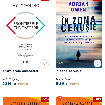
Frontierele cunoașterii
În zona cenușie
A.C. Grayling
Adrian Owen
32.99 lei
13.96 lei
54.97 lei
58.14 lei
-30%
-40%