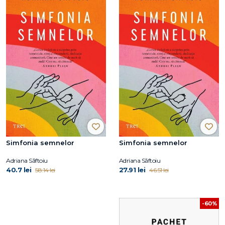
Simfonia semnelor
Simfonia semnelor
Adriana Săftoiu
Adriana Săftoiu
40.7 lei
27.91 lei
58.14 lei
46.51 lei
-60%