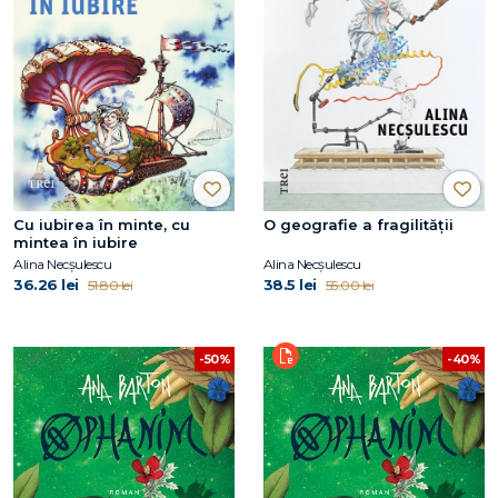
Cu iubirea în minte, cu
O geografie a fragilității
mintea în iubire
Alina Necșulescu
Alina Necșulescu
36.26 lei
38.5 lei
51.80 lei
55.00 lei
-50%
-40%