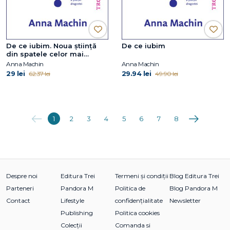
De ce iubim. Noua știință
De ce iubim
din spatele celor mai
strânse relații dintre noi
Anna Machin
Anna Machin
29 lei
29.94 lei
62.37 lei
49.90 lei
Anterioara
Următoarea
1
2
3
4
5
6
7
8
Despre noi
Editura Trei
Termeni și condiții
Blog Editura Trei
Parteneri
Pandora M
Politica de
Blog Pandora M
Contact
Lifestyle
confidențialitate
Newsletter
Publishing
Politica cookies
Colecții
Comanda si