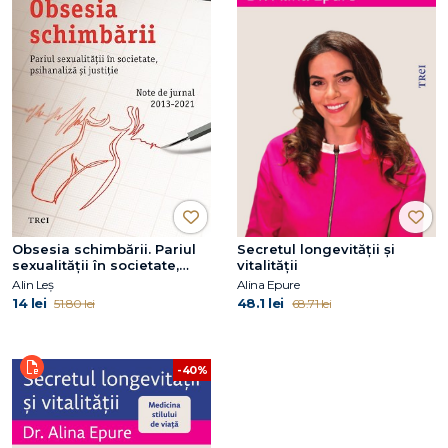
Obsesia schimbării. Pariul
Secretul longevității și
sexualității în societate,
vitalității
psihanaliză și justiție
Alin Leș
Alina Epure
14 lei
48.1 lei
51.80 lei
68.71 lei
-40%