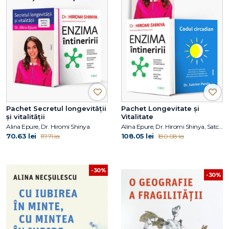
Pachet Secretul longevității
Pachet Longevitate și
și vitalității
Vitalitate
Alina Epure, Dr. Hiromi Shinya
Alina Epure, Dr. Hiromi Shinya, Satchin Panda
70.63 lei
108.05 lei
117.71 lei
180.08 lei
-30%
-30%