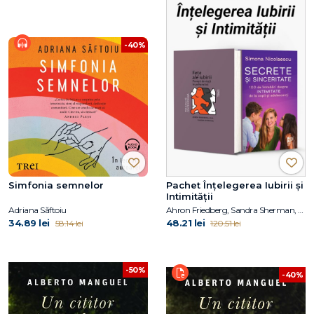
-40%
Simfonia semnelor
Pachet Înțelegerea Iubirii și
Intimității
Adriana Săftoiu
Ahron Friedberg, Sandra Sherman, Simona Nicolaescu
34.89 lei
48.21 lei
58.14 lei
120.51 lei
-50%
-40%