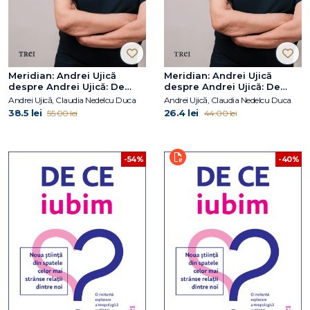
Meridian: Andrei Ujică
Meridian: Andrei Ujică
despre Andrei Ujică: De
despre Andrei Ujică: De
vorbă cu Claudia Nedelcu
vorbă cu Claudia Nedelcu
Andrei Ujică, Claudia Nedelcu Duca
Andrei Ujică, Claudia Nedelcu Duca
Duca
Duca
38.5 lei
26.4 lei
55.00 lei
44.00 lei
-54%
-40%