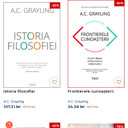
-50%
-30%
Istoria filosofiei
Frontierele cunoașterii
A.C. Grayling
A.C. Grayling
107.31 lei
34.36 lei
153.29 lei
68.71 lei
-40%
-76%