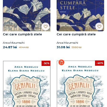
Cei care cumpără stele
Cei care cumpără stele
Anca Mizumschi
Anca Mizumschi
24.87 lei
31.08 lei
41.44 lei
51.80 lei
-40%
-30%