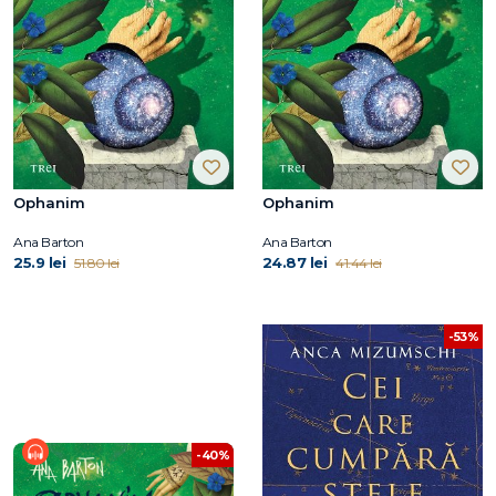
Ophanim
Ophanim
Ana Barton
Ana Barton
25.9 lei
24.87 lei
51.80 lei
41.44 lei
-53%
-40%