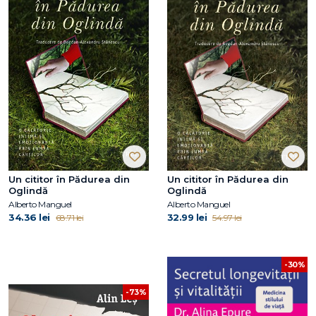
Un cititor în Pădurea din
Un cititor în Pădurea din
Oglindă
Oglindă
Alberto Manguel
Alberto Manguel
34.36 lei
32.99 lei
68.71 lei
54.97 lei
-30%
-73%