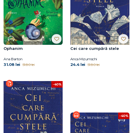
Ophanim
Cei care cumpără stele
Ana Barton
Anca Mizumschi
31.08 lei
24.4 lei
51.80 lei
51.80 lei
-40%
-40%