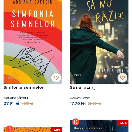
Simfonia semnelor
Să nu râzi :((
Adriana Săftoiu
Raluca Feher
27.91 lei
17.76 lei
46.51 lei
29.60 lei
-40%
-40%