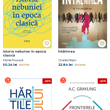
Istoria nebuniei în epoca
Întâlnirea
clasică
Michel Foucault
Charles Pépin
50.24 lei
22.84 lei
83.73 lei
38.06 lei
-40%
-40%