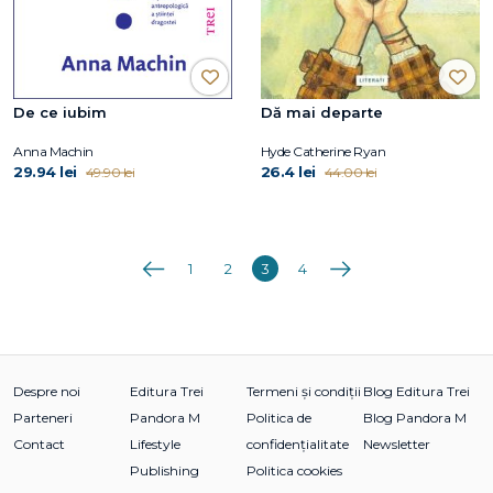
De ce iubim
Dă mai departe
Anna Machin
Hyde Catherine Ryan
29.94 lei
26.4 lei
49.90 lei
44.00 lei
Anterioara
Următoarea
1
2
3
4
Despre noi
Editura Trei
Termeni și condiții
Blog Editura Trei
Parteneri
Pandora M
Politica de
Blog Pandora M
Contact
Lifestyle
confidențialitate
Newsletter
Publishing
Politica cookies