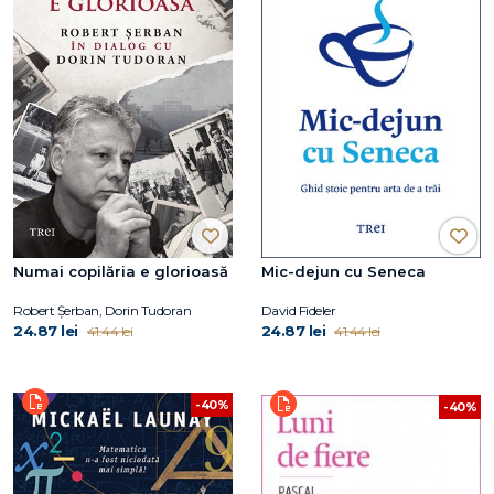
Numai copilăria e glorioasă
Mic-dejun cu Seneca
Robert Șerban, Dorin Tudoran
David Fideler
24.87 lei
24.87 lei
41.44 lei
41.44 lei
-40%
-40%