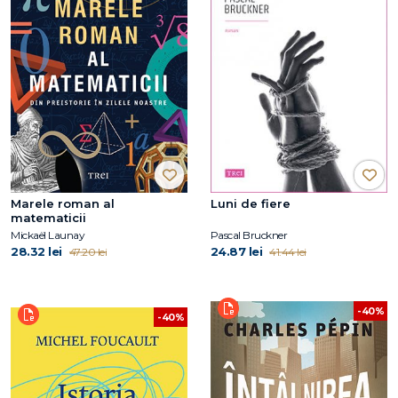
Marele roman al
Luni de fiere
matematicii
Mickaël Launay
Pascal Bruckner
28.32 lei
24.87 lei
47.20 lei
41.44 lei
-40%
-40%