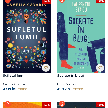
-40%
-40%
Sufletul lumii
Socrate în blugi
Camelia Cavadia
Laurențiu Staicu
27.91 lei
24.87 lei
46.51 lei
41.44 lei
-40%
-40%