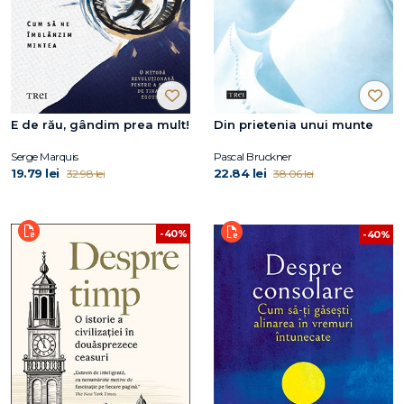
E de rău, gândim prea mult!
Din prietenia unui munte
Serge Marquis
Pascal Bruckner
19.79 lei
22.84 lei
32.98 lei
38.06 lei
-40%
-40%