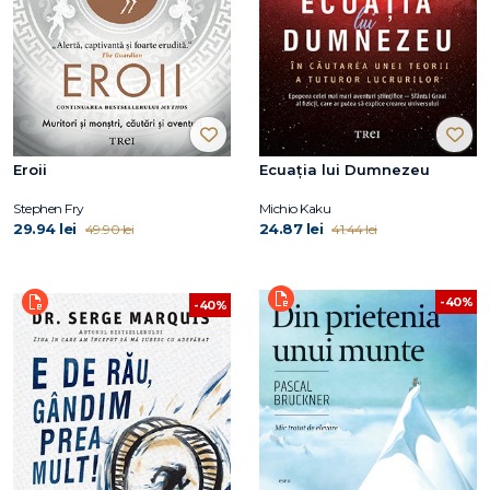
Eroii
Ecuația lui Dumnezeu
Stephen Fry
Michio Kaku
29.94 lei
24.87 lei
49.90 lei
41.44 lei
-40%
-40%