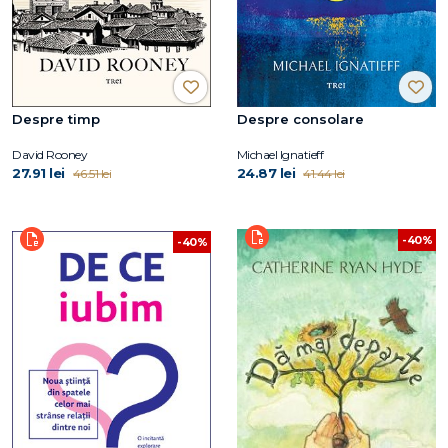
Despre timp
Despre consolare
David Rooney
Michael Ignatieff
27.91 lei
24.87 lei
46.51 lei
41.44 lei
-40%
-40%