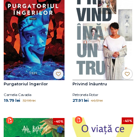
Purgatoriul îngerilor
Privind înăuntru
Camelia Cavadia
Petronela Rotar
19.79 lei
27.91 lei
32.98 lei
46.51 lei
-40%
-40%