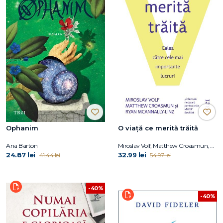
Ophanim
O viaţă ce merită trăită
Ana Barton
Miroslav Volf, Matthew Croasmun, Ryan McAnnally-Linz
24.87 lei
32.99 lei
41.44 lei
54.97 lei
-40%
-40%