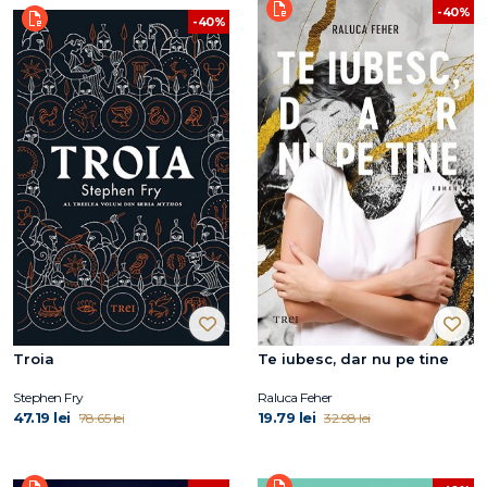
-40%
-40%
Troia
Te iubesc, dar nu pe tine
Stephen Fry
Raluca Feher
47.19 lei
19.79 lei
78.65 lei
32.98 lei