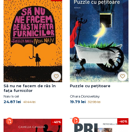
Să nu ne facem de râs în
Puzzle cu pețitoare
fața furnicilor
Naiv Iv cel
Ohara Donovetsky
24.87 lei
19.79 lei
41.44 lei
32.98 lei
-40%
-40%