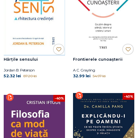
Hărțile sensului
Frontierele cunoașterii
Jordan B. Peterson
A.C. Grayling
52.32 lei
32.99 lei
87.20 lei
54.97 lei
-40%
-40%