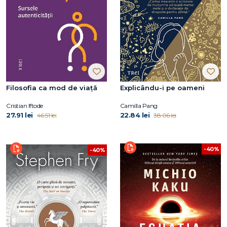
Filosofia ca mod de viață
Explicându-i pe oameni
Cristian Iftode
Camilla Pang
27.91 lei
22.84 lei
46.51 lei
38.06 lei
-40%
-40%