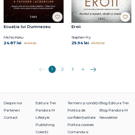
Ecuația lui Dumnezeu
Eroii
Michio Kaku
Stephen Fry
24.87 lei
29.94 lei
41.44 lei
49.90 lei
Anterioara
Următoarea
1
2
3
4
Despre noi
Editura Trei
Termeni și condiții
Blog Editura Trei
Parteneri
Pandora M
Politica de
Blog Pandora M
Contact
Lifestyle
confidențialitate
Newsletter
Publishing
Politica cookies
Colecții
Comanda si