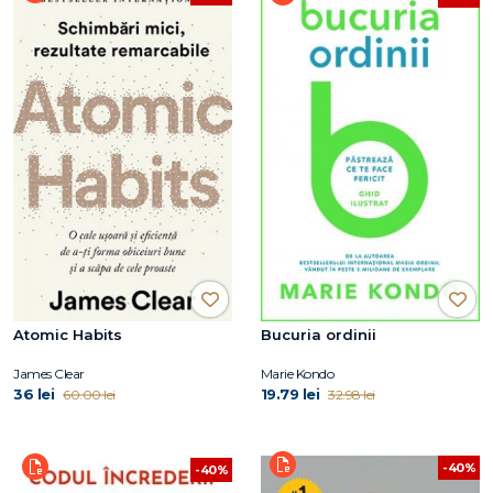
Atomic Habits
Bucuria ordinii
James Clear
Marie Kondo
36 lei
19.79 lei
60.00 lei
32.98 lei
-40%
-40%