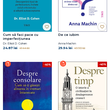
Cum să faci pace cu
De ce iubim
imperfecțiunea
Dr. Elliot D. Cohen
Anna Machin
24.87 lei
29.94 lei
41.44 lei
49.90 lei
-40%
-40%