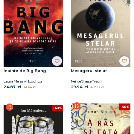
Înainte de Big Bang
Mesagerul stelar
Laura Mersini-Houghton
Neil deGrasse Tyson
24.87 lei
29.94 lei
41.44 lei
49.90 lei
-40%
-40%