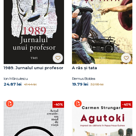
1989. Jurnalul unui profesor
A râs și tata
Ion Mărculescu
Remus Boldea
24.87 lei
19.79 lei
41.44 lei
32.98 lei
-40%
-40%