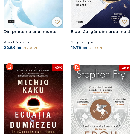
Din prietenia unui munte
E de rău, gândim prea mult!
Pascal Bruckner
Serge Marquis
22.84 lei
19.79 lei
38.06 lei
32.98 lei
-40%
-40%