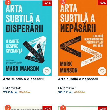
-40%
-40%
Arta subtilă a disperării
Arta subtilă a nepăsării
Mark Manson
Mark Manson
22.84 lei
28.32 lei
38.06 lei
47.20 lei
-40%
-40%