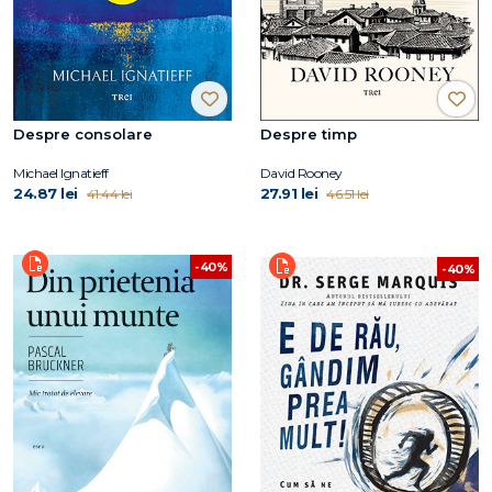
Despre consolare
Despre timp
Michael Ignatieff
David Rooney
24.87 lei
27.91 lei
41.44 lei
46.51 lei
-40%
-40%