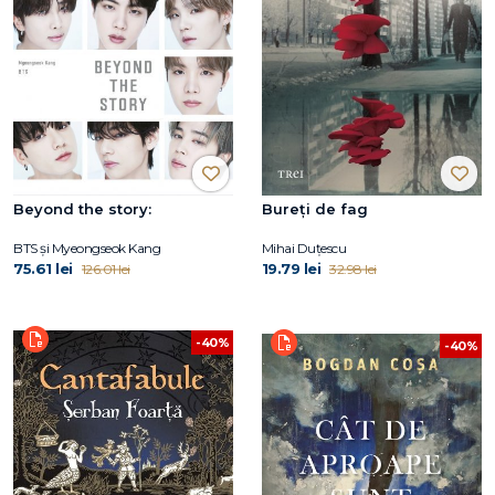
Beyond the story:
Bureți de fag
BTS și Myeongseok Kang
Mihai Duțescu
75.61 lei
19.79 lei
126.01 lei
32.98 lei
-40%
-40%