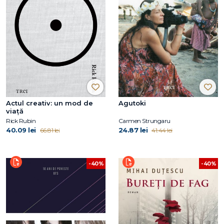
Actul creativ: un mod de
Agutoki
viață
Rick Rubin
Carmen Strungaru
40.09 lei
24.87 lei
66.81 lei
41.44 lei
-40%
-40%