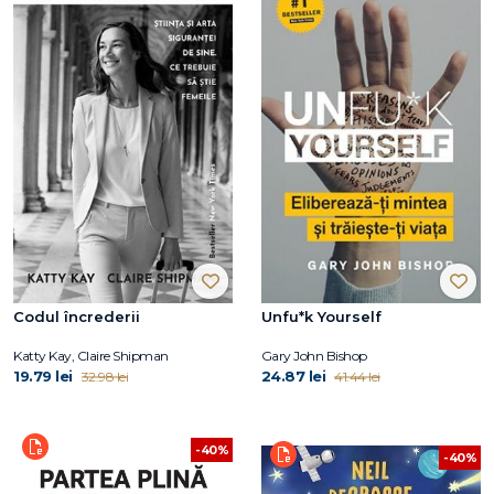
Codul încrederii
Unfu*k Yourself
Katty Kay, Claire Shipman
Gary John Bishop
19.79 lei
24.87 lei
32.98 lei
41.44 lei
-40%
-40%