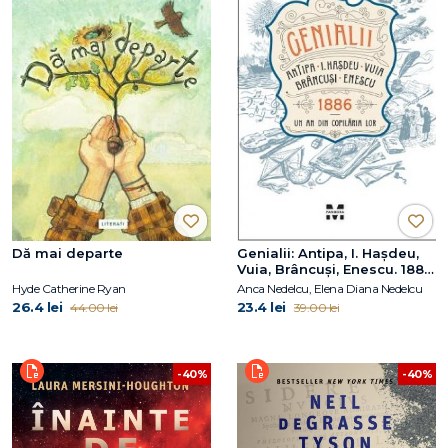
Dă mai departe
Genialii: Antipa, I. Hașdeu,
Vuia, Brâncuși, Enescu. 1886
– Un an din copilăria lor
Hyde Catherine Ryan
Anca Nedelcu, Elena Diana Nedelcu
26.4 lei
23.4 lei
44.00 lei
39.00 lei
-40%
-40%