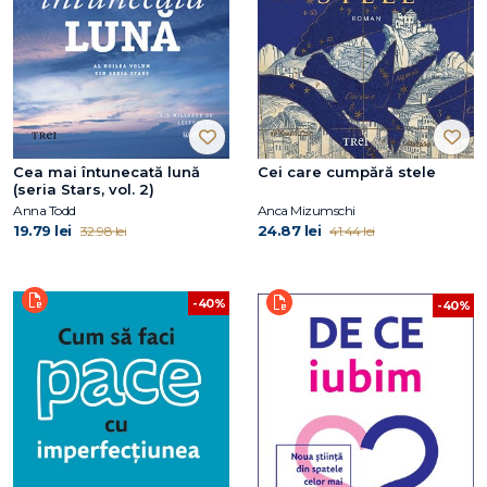
Cea mai întunecată lună
Cei care cumpără stele
(seria Stars, vol. 2)
Anna Todd
Anca Mizumschi
19.79 lei
24.87 lei
32.98 lei
41.44 lei
-40%
-40%