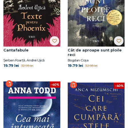
Cantafabule
Cât de aproape sunt ploile
reci
Șerban Foarță, Andrei Ujică
Bogdan Coșa
19.79 lei
19.79 lei
32.98 lei
32.98 lei
-40%
-40%