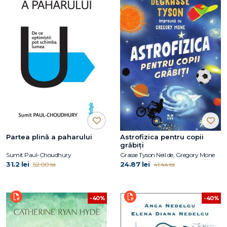
Partea plină a paharului
Astrofizica pentru copii
grăbiți
Sumit Paul-Choudhury
Grasse Tyson Neil de, Gregory Mone
31.2 lei
24.87 lei
52.00 lei
41.44 lei
-40%
-40%