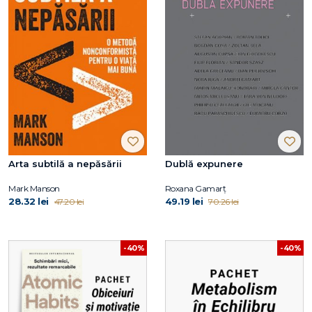
Arta subtilă a nepăsării
Dublă expunere
Mark Manson
Roxana Gamarţ
28.32 lei
49.19 lei
47.20 lei
70.26 lei
-40%
-40%