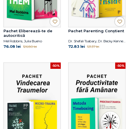
Pachet Eliberează-te de
Pachet Parenting Conștient
autocritică
Mel Robbins, Julia Bueno
Dr. Shefali Tsabary, Dr. Becky Kennedy
76.08 lei
72.83 lei
126.80 lei
121.37 lei
-50%
-50%