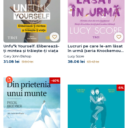
Unfu*k Yourself. Eliberează-
Lucruri pe care le-am lăsat
ți mintea și trăiește-ți viața
în urmă (seria Knockemout,
vol. 3)
Gary John Bishop
Lucy Score
31.08 lei
38.06 lei
51.80 lei
63.43 lei
-40%
-5%