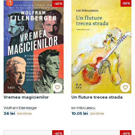
-50%
-40%
Vremea magicienilor
Un fluture trecea strada
Wolfram Eilenberger
Ion Mărculescu
36 lei
10.05 lei
60.00 lei
20.09 lei
-40%
-40%