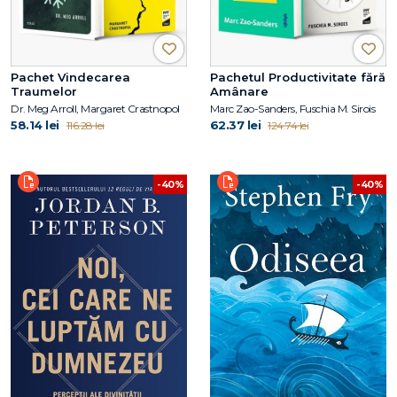
Pachet Vindecarea
Pachetul Productivitate fără
Traumelor
Amânare
Dr. Meg Arroll, Margaret Crastnopol
Marc Zao-Sanders, Fuschia M. Sirois
58.14 lei
62.37 lei
116.28 lei
124.74 lei
-40%
-40%