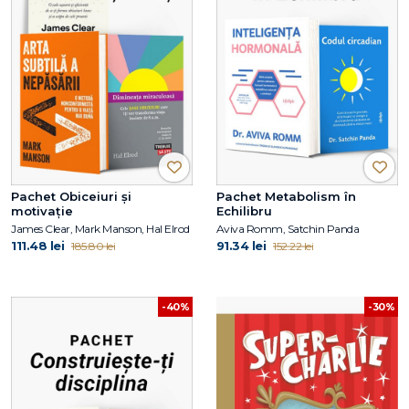
Pachet Obiceiuri și
Pachet Metabolism în
motivație
Echilibru
James Clear, Mark Manson, Hal Elrod
Aviva Romm, Satchin Panda
111.48 lei
91.34 lei
185.80 lei
152.22 lei
-30%
-40%