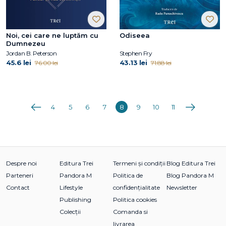
Noi, cei care ne luptăm cu
Odiseea
Dumnezeu
Jordan B. Peterson
Stephen Fry
45.6 lei
43.13 lei
76.00 lei
71.88 lei
Anterioara
Următoarea
4
5
6
7
8
9
10
11
Despre noi
Editura Trei
Termeni și condiții
Blog Editura Trei
Parteneri
Pandora M
Politica de
Blog Pandora M
Contact
Lifestyle
confidențialitate
Newsletter
Publishing
Politica cookies
Colecții
Comanda si
livrarea