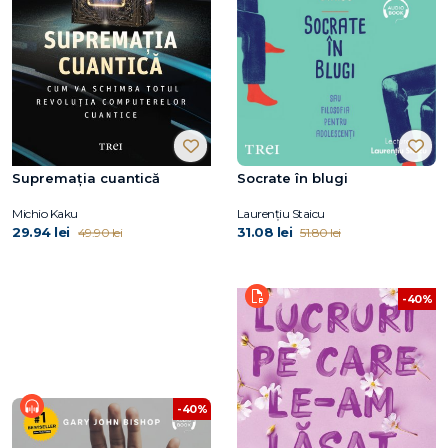
Supremația cuantică
Socrate în blugi
Michio Kaku
Laurențiu Staicu
29.94 lei
31.08 lei
49.90 lei
51.80 lei
-40%
-40%