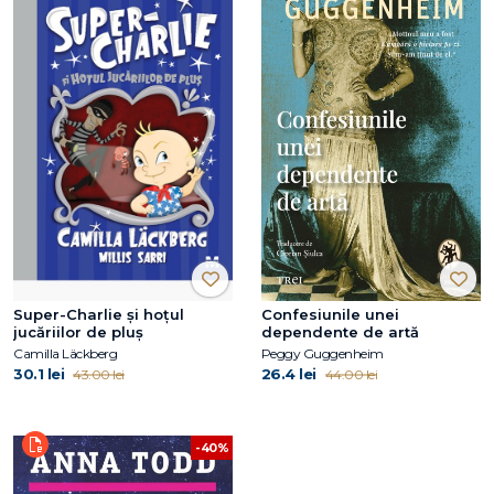
Super-Charlie și hoțul
Confesiunile unei
jucăriilor de pluș
dependente de artă
Camilla Läckberg
Peggy Guggenheim
30.1 lei
26.4 lei
43.00 lei
44.00 lei
-40%