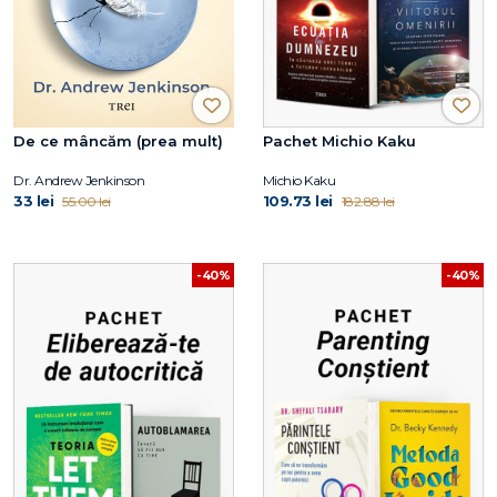
De ce mâncăm (prea mult)
Pachet Michio Kaku
Dr. Andrew Jenkinson
Michio Kaku
33 lei
109.73 lei
55.00 lei
182.88 lei
-40%
-40%