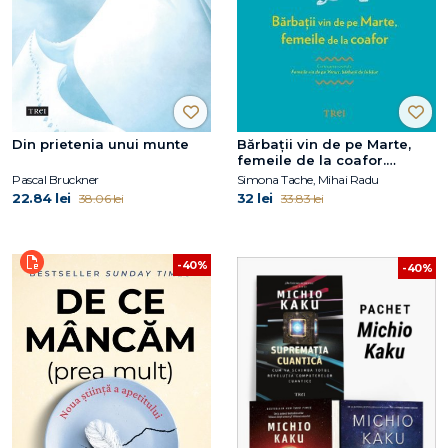
Din prietenia unui munte
Bărbaţii vin de pe Marte,
femeile de la coafor.
Continuarea volumului
Pascal Bruckner
Simona Tache, Mihai Radu
Femeile vin de pe Venus,
22.84 lei
32 lei
38.06 lei
33.83 lei
bărbaţii de la băut
-40%
-40%