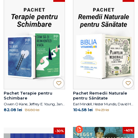
Pachet Terapie pentru
Pachet Remedii Naturale
Schimbare
pentru Sănătate
Owen O Kane, Jeffrey E. Young, Janet S. Klosko
Earl Mindell, Hester Mundis, David Hoffmann
82.08 lei
104.58 lei
136.80 lei
174.29 lei
-40%
-30%