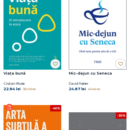
Viața bună
Mic-dejun cu Seneca
Cristian Iftode
David Fideler
22.84 lei
24.87 lei
38.06 lei
41.44 lei
-40%
-30%