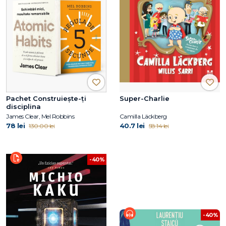
Pachet Construiește-ți
Super-Charlie
disciplina
James Clear, Mel Robbins
Camilla Läckberg
78 lei
40.7 lei
130.00 lei
58.14 lei
-40%
-40%