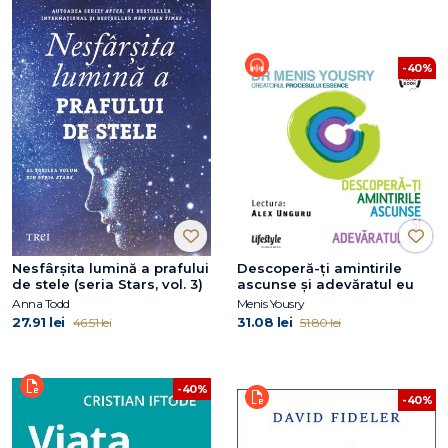
-40%
Nesfârșita lumină a prafului
Descoperă-ţi amintirile
de stele (seria Stars, vol. 3)
ascunse şi adevăratul eu
Anna Todd
Menis Yousry
27.91 lei
31.08 lei
46.51 lei
51.80 lei
-40%
-40%