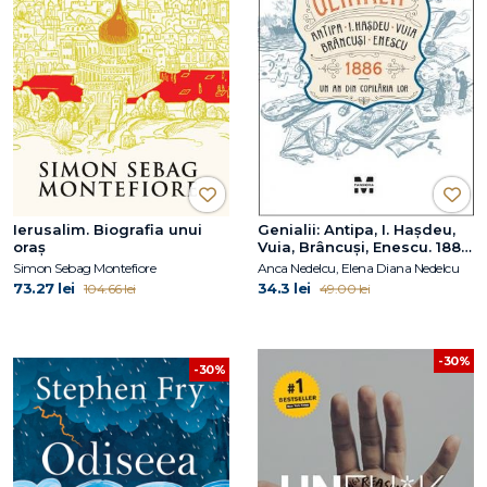
Ierusalim. Biografia unui
Genialii: Antipa, I. Hașdeu,
oraș
Vuia, Brâncuși, Enescu. 1886
– Un an din copilăria lor
Simon Sebag Montefiore
Anca Nedelcu, Elena Diana Nedelcu
73.27 lei
34.3 lei
104.66 lei
49.00 lei
-30%
-30%