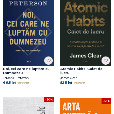
Noi, cei care ne luptăm cu
Atomic Habits. Caiet de
Dumnezeu
lucru
Jordan B. Peterson
James Clear
66.5 lei
52.5 lei
95.00 lei
75.00 lei
-30%
-30%