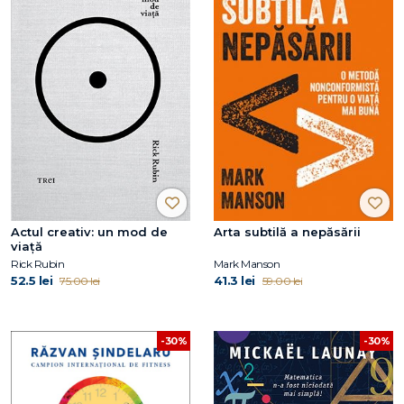
Actul creativ: un mod de
Arta subtilă a nepăsării
viață
Rick Rubin
Mark Manson
52.5 lei
41.3 lei
75.00 lei
59.00 lei
-30%
-30%