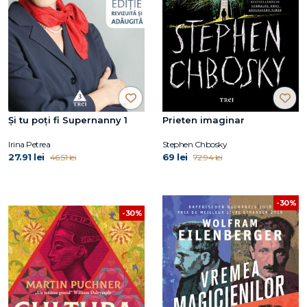
Şi tu poţi fi Supernanny 1
Prieten imaginar
Irina Petrea
Stephen Chbosky
27.91 lei
69 lei
46.51 lei
72.94 lei
-30%
-30%