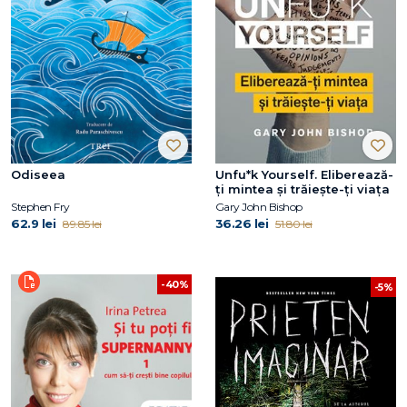
Odiseea
Unfu*k Yourself. Eliberează-
ți mintea și trăiește-ți viața
Stephen Fry
Gary John Bishop
62.9 lei
36.26 lei
89.85 lei
51.80 lei
-40%
-5%