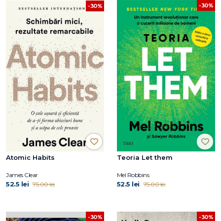
-30%
-30%
Atomic Habits
Teoria Let them
James Clear
Mel Robbins
52.5 lei
52.5 lei
75.00 lei
75.00 lei
-30%
-30%