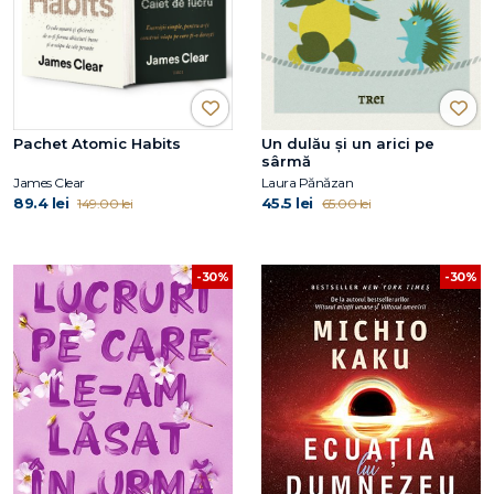
Pachet Atomic Habits
Un dulău și un arici pe
sârmă
James Clear
Laura Pănăzan
89.4 lei
45.5 lei
149.00 lei
65.00 lei
-30%
-30%