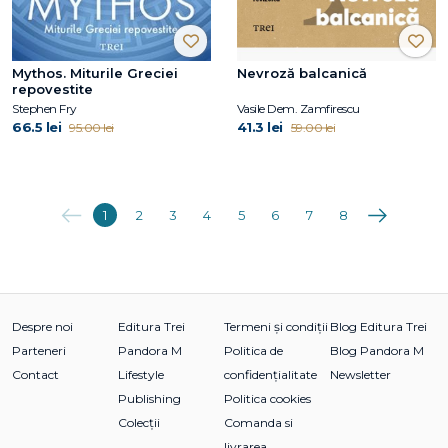
Mythos. Miturile Greciei
Nevroză balcanică
repovestite
Stephen Fry
Vasile Dem. Zamfirescu
66.5 lei
41.3 lei
95.00 lei
59.00 lei
Anterioara
Următoarea
1
2
3
4
5
6
7
8
Despre noi
Editura Trei
Termeni și condiții
Blog Editura Trei
Parteneri
Pandora M
Politica de
Blog Pandora M
Contact
Lifestyle
confidențialitate
Newsletter
Publishing
Politica cookies
Colecții
Comanda si
livrarea