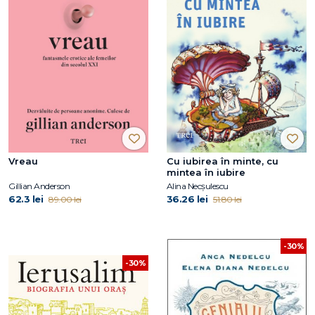
Vreau
Cu iubirea în minte, cu
mintea în iubire
Gillian Anderson
Alina Necșulescu
62.3 lei
36.26 lei
89.00 lei
51.80 lei
-30%
-30%