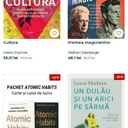
Cultura
Vremea magicienilor
Martin Puchner
Wolfram Eilenberger
55.51 lei
48.1 lei
79.29 lei
68.71 lei
-30%
-40%