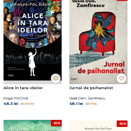
Alice în țara ideilor
Jurnal de psihanalist
Roger-Pol Droit
Vasile Dem. Zamfirescu
48.3 lei
48.1 lei
69.00 lei
68.71 lei
-30%
-30%