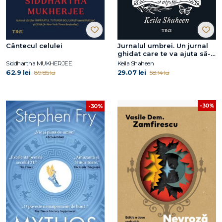
Cântecul celulei
Jurnalul umbrei. Un jurnal
ghidat care te va ajuta să-ți
identifici, să integrezi și să-
Siddhartha MUKHERJEE
Keila Shaheen
ți depășești umbrele
62.9 lei
29.07 lei
89.85 lei
58.14 lei
-30%
-30%