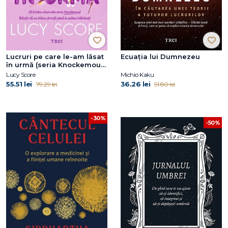
Lucruri pe care le-am lăsat
Ecuația lui Dumnezeu
în urmă (seria Knockemout,
vol. 3)
Lucy Score
Michio Kaku
55.51 lei
36.26 lei
79.29 lei
51.80 lei
-30%
-50%