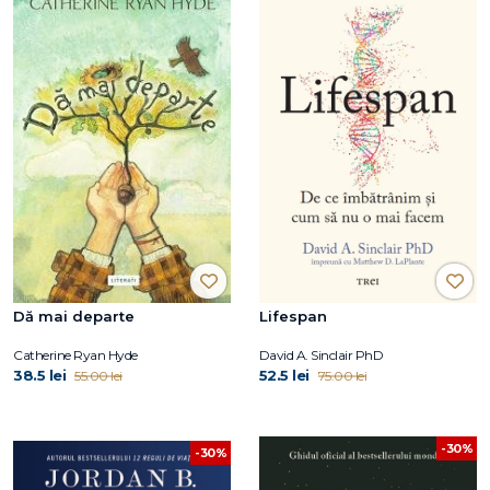
Dă mai departe
Lifespan
Catherine Ryan Hyde
David A. Sinclair PhD
38.5 lei
52.5 lei
55.00 lei
75.00 lei
-30%
-30%