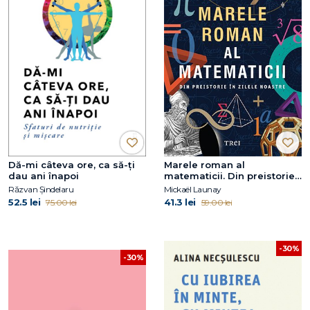
Dă-mi câteva ore, ca să-ţi
Marele roman al
dau ani înapoi
matematicii. Din preistorie
în zilele noastre
Răzvan Șindelaru
Mickaël Launay
52.5 lei
41.3 lei
75.00 lei
59.00 lei
-30%
-30%