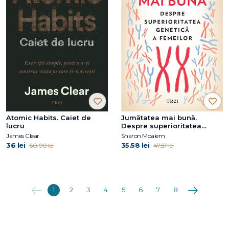
Atomic Habits. Caiet de
Jumătatea mai bună.
lucru
Despre superioritatea
genetică a femeilor
James Clear
Sharon Moalem
36 lei
35.58 lei
60.00 lei
47.57 lei
Anterioara
Următoarea
1
2
3
4
5
6
7
8