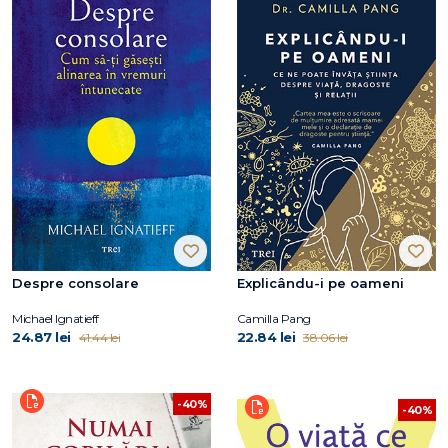
Despre consolare
Explicându-i pe oameni
Michael Ignatieff
Camilla Pang
24.87 lei
22.84 lei
41.44 lei
38.06 lei
-40%
-40%