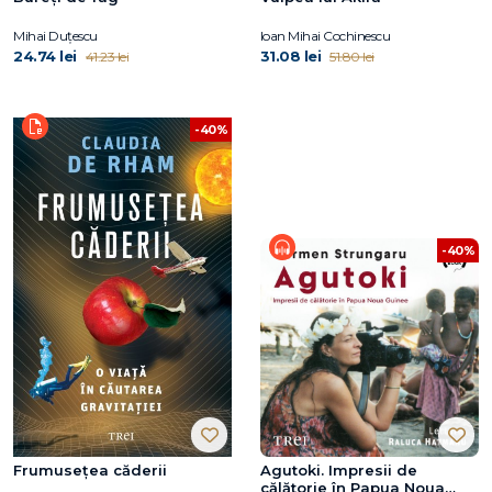
Mihai Duțescu
Ioan Mihai Cochinescu
24.74 lei
31.08 lei
41.23 lei
51.80 lei
-40%
-40%
Frumusețea căderii
Agutoki. Impresii de
călătorie în Papua Noua