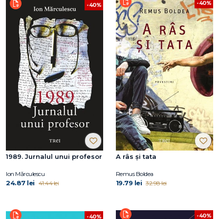
-40%
-40%
1989. Jurnalul unui profesor
A râs și tata
Ion Mărculescu
Remus Boldea
24.87 lei
19.79 lei
41.44 lei
32.98 lei
-40%
-40%