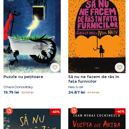
Puzzle cu pețitoare
Să nu ne facem de râs în
fața furnicilor
Ohara Donovetsky
Naiv Iv cel
19.79 lei
24.87 lei
32.98 lei
41.44 lei
-40%
-40%