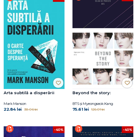
Arta subtilă a disperării
Beyond the story:
Mark Manson
BTS și Myeongseok Kang
22.84 lei
75.61 lei
38.06 lei
126.01 lei
-40%
-40%