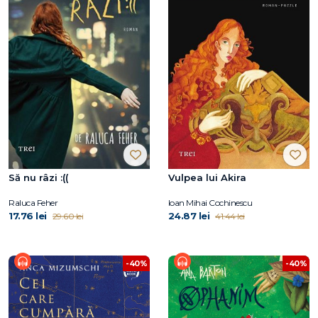
Să nu râzi :((
Vulpea lui Akira
Raluca Feher
Ioan Mihai Cochinescu
17.76 lei
24.87 lei
29.60 lei
41.44 lei
-40%
-40%