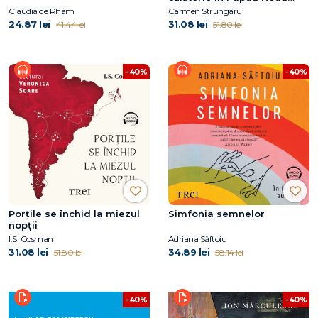
Guinee
Claudia de Rham
Carmen Strungaru
24.87 lei
31.08 lei
41.44 lei
51.80 lei
-40%
-40%
Porțile se închid la miezul
Simfonia semnelor
nopții
I.S. Cosman
Adriana Săftoiu
31.08 lei
34.89 lei
51.80 lei
58.14 lei
-40%
-40%