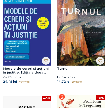
Modele de cereri şi acţiuni
Turnul
în justiţie. Ediţia a doua
revăzută şi adăugită
Vlad Zamfirescu
Ion Mărculescu
24.45 lei
14.72 lei
40.74 lei
24.53 lei
-40%
-40%