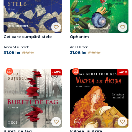
Cei care cumpără stele
Ophanim
Anca Mizumschi
Ana Barton
31.08 lei
31.08 lei
51.80 lei
51.80 lei
-40%
-40%
Bureți de fag
Vulpea lui Akira