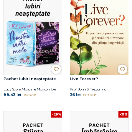
Pachet Iubiri neașteptate
Live Forever?
Lucy Score, Morgane Moncomble
Prof. John S. Tregoning
88.43 lei
36 lei
147.37 lei
60.00 lei
-29%
-31%