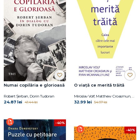
Numai copilăria e glorioasă
O viaţă ce merită trăită
Robert Șerban, Dorin Tudoran
Miroslav Volf, Matthew Croasmun, Ryan McAnnally-Linz
24.87 lei
32.99 lei
41.44 lei
54.97 lei
-40%
-40%