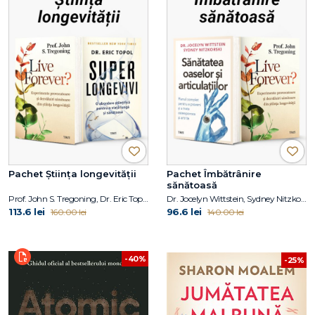
Pachet Știința longevității
Pachet Îmbătrânire
sănătoasă
Prof. John S. Tregoning, Dr. Eric Topol
Dr. Jocelyn Wittstein, Sydney Nitzkorski, Prof. John S. Tregoning
113.6 lei
96.6 lei
160.00 lei
140.00 lei
-40%
-25%