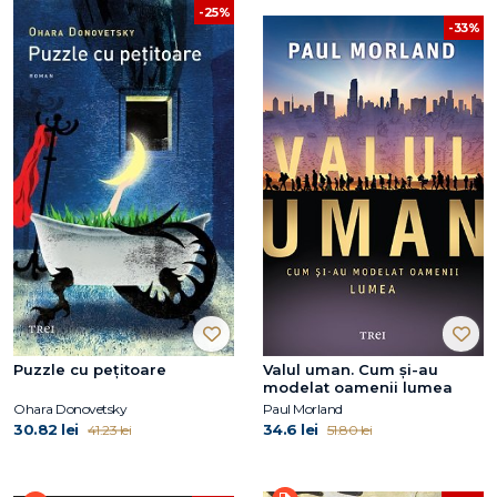
-25%
-33%
Puzzle cu pețitoare
Valul uman. Cum şi-au
modelat oamenii lumea
Ohara Donovetsky
Paul Morland
30.82 lei
34.6 lei
41.23 lei
51.80 lei