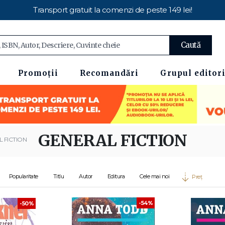
Transport gratuit la comenzi de peste 149 lei!
Caută
Promoții
Recomandări
Grupul editori
GENERAL FICTION
 FICTION
Popularitate
Titlu
Autor
Editura
Cele mai noi
Preț
-54%
-50%