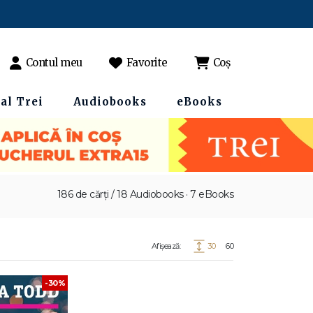
Contul meu
Favorite
Coș
al Trei
Audiobooks
eBooks
186 de cărți / 18 Audiobooks · 7 eBooks
Afișează:
30
60
-30%