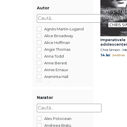
2017
2016
Autor
2015
2014
2013
Agnès Martin-Lugand
2009
Alice Broadway
Imperativele
Alice Hoffman
adolescenței
Angie Thomas
Chris Simion - Me
14 lei
34.89 lei
Anna Todd
Anne Berest
Annie Ernaux
Araminta Hall
Asha Lemmie
Barbara Kingsolver
Bernard Minier
Narator
Brandon Sanderson
Brigitte Giraud
Brit Bennett
Alex Potocean
Camilla Läckberg
Andreea Bratu