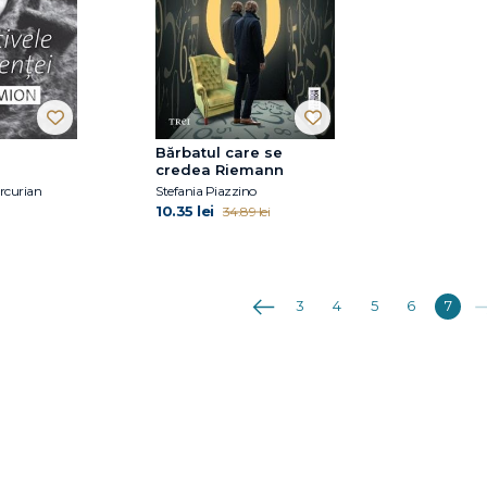
Bărbatul care se
credea Riemann
rcurian
Stefania Piazzino
10.35 lei
34.89 lei
Anterioara
Ur
3
4
5
6
7