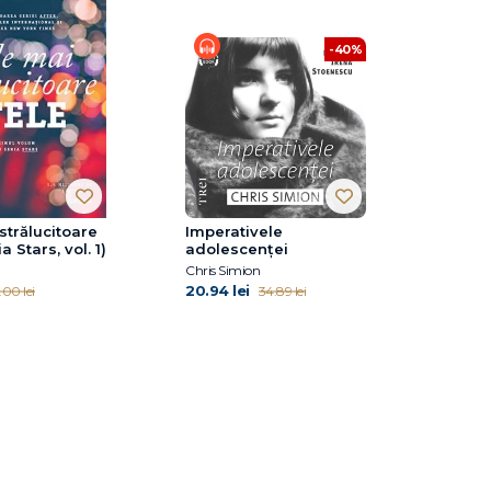
-40%
strălucitoare
Imperativele
a Stars, vol. 1)
adolescenței
Chris Simion
20.94 lei
.00 lei
34.89 lei