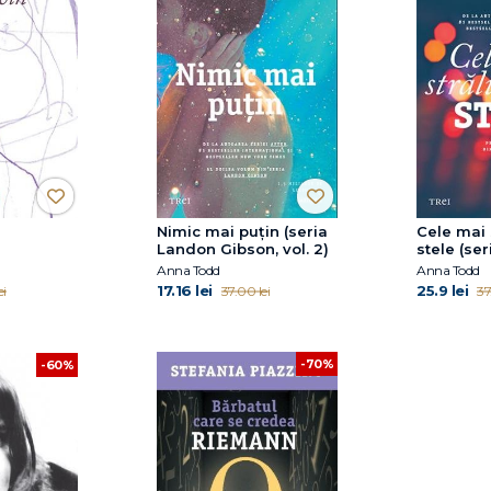
Nimic mai puțin (seria
Cele mai 
Landon Gibson, vol. 2)
stele (seri
Anna Todd
Anna Todd
17.16 lei
25.9 lei
ei
37.00 lei
37
-70%
-60%