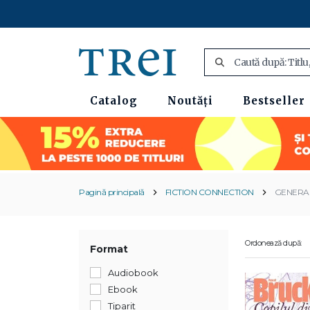
Catalog
Noutăți
Bestseller
Pagină principală
FICTION CONNECTION
GENERAL
Ordonează după:
Format
Audiobook
Ebook
Tiparit