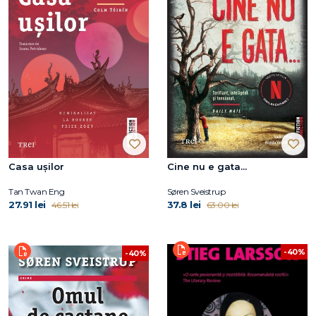
Casa ușilor
Cine nu e gata...
Tan Twan Eng
Søren Sveistrup
27.91 lei
37.8 lei
46.51 lei
63.00 lei
-40%
-40%