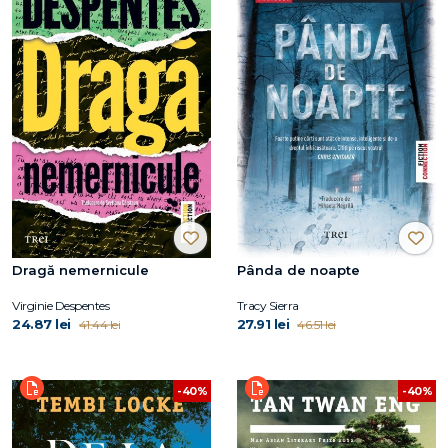
Dragă nemernicule
Pânda de noapte
Virginie Despentes
Tracy Sierra
24.87 lei
27.91 lei
41.44 lei
46.51 lei
-40%
-40%