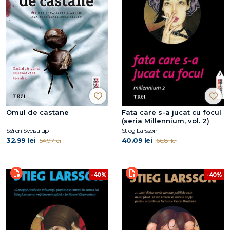
Omul de castane
Fata care s-a jucat cu focul
(seria Millennium, vol. 2)
Søren Sveistrup
Stieg Larsson
32.99 lei
40.09 lei
54.97 lei
66.81 lei
-40%
-40%