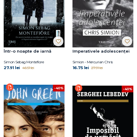
Într-o noapte de iarnă
Imperativele adolescenței
Simon Sebag Montefiore
Simion - Mercurian Chris
27.91 lei
16.75 lei
46.51 lei
27.91 lei
-40%
-40%