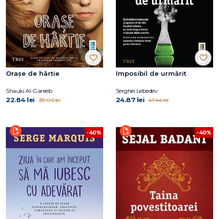
Oraşe de hârtie
Imposibil de urmărit
Shauki Al-Gareeb
Serghei Lebedev
22.84 lei
24.87 lei
38.06 lei
41.44 lei
-40%
-40%