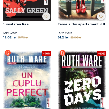
Jumătatea Rea
Femeia din apartamentul 11
Sally Green
Ruth Ware
19.02 lei
31.2 lei
31.70 lei
52.00 lei
-40%
-40%