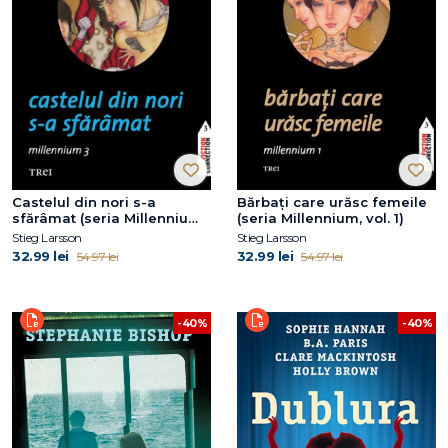
Castelul din nori s-a
Bărbaţi care urăsc femeile
sfărâmat (seria Millennium,
(seria Millennium, vol. 1)
vol. 3)
Stieg Larsson
Stieg Larsson
32.99 lei
32.99 lei
54.97 lei
54.97 lei
-40%
-40%