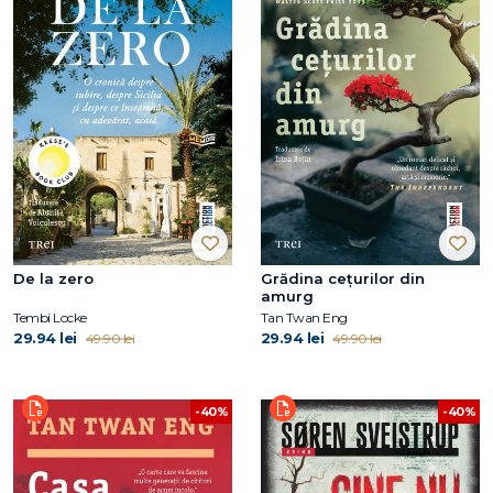
De la zero
Grădina cețurilor din
amurg
Tembi Locke
Tan Twan Eng
29.94 lei
29.94 lei
49.90 lei
49.90 lei
-40%
-40%