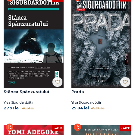
Stânca Spânzuratului
Prada
Yrsa Sigurdardóttir
Yrsa Sigurdardóttir
27.91 lei
29.94 lei
46.51 lei
49.90 lei
-40%
-40%