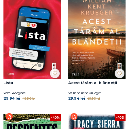
Lista
Acest tărâm al blândeții
Yomi Adegoke
William Kent Krueger
29.94 lei
29.94 lei
49.90 lei
49.90 lei
-40%
-40%