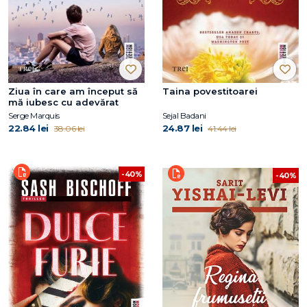
Ziua în care am început să
Taina povestitoarei
mă iubesc cu adevărat
Serge Marquis
Sejal Badani
22.84 lei
24.87 lei
38.06 lei
41.44 lei
-40%
-40%