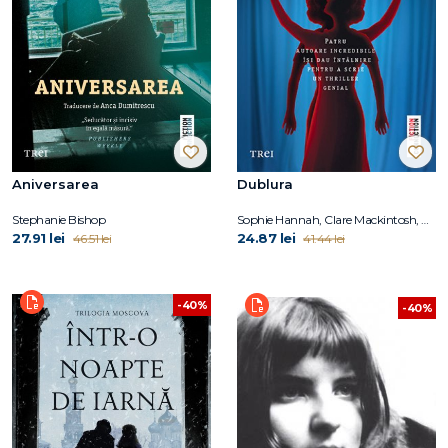
Aniversarea
Dublura
Stephanie Bishop
Sophie Hannah, Clare Mackintosh, B.A. Paris, Holly Brown
27.91 lei
24.87 lei
46.51 lei
41.44 lei
-40%
-40%