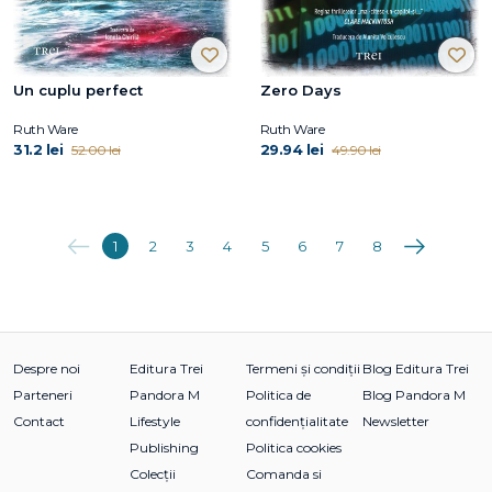
Un cuplu perfect
Zero Days
Ruth Ware
Ruth Ware
31.2 lei
29.94 lei
52.00 lei
49.90 lei
Anterioara
Următoarea
1
2
3
4
5
6
7
8
Despre noi
Editura Trei
Termeni și condiții
Blog Editura Trei
Parteneri
Pandora M
Politica de
Blog Pandora M
Contact
Lifestyle
confidențialitate
Newsletter
Publishing
Politica cookies
Colecții
Comanda si