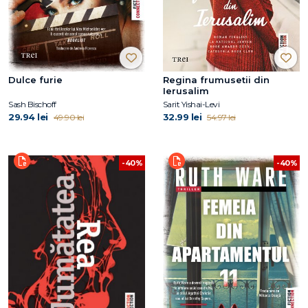
Dulce furie
Regina frumusetii din
Ierusalim
Sash Bischoff
Sarit Yishai-Levi
29.94 lei
32.99 lei
49.90 lei
54.97 lei
-40%
-40%