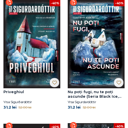
-40%
-40%
Priveghiul
Nu poți fugi, nu te poți
ascunde (Seria Black Ice,
vol.1)
Yrsa Sigurðardóttir
Yrsa Sigurdardóttir
31.2 lei
31.2 lei
52.00 lei
52.00 lei
-40%
-40%