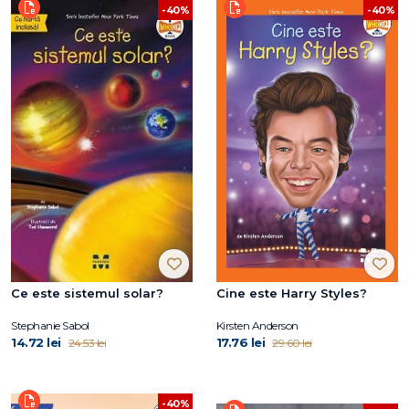
-40%
-40%
Ce este sistemul solar?
Cine este Harry Styles?
Stephanie Sabol
Kirsten Anderson
14.72 lei
17.76 lei
24.53 lei
29.60 lei
-40%