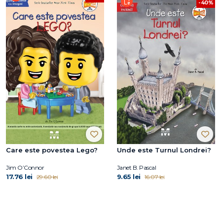
-40%
Care este povestea Lego?
Unde este Turnul Londrei?
Jim O’Connor
Janet B. Pascal
17.76 lei
9.65 lei
29.60 lei
16.07 lei