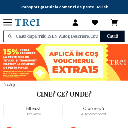
Transport gratuit la comenzi de peste 149 lei!
Caută
4 cărți
CINE? CE? UNDE?
Filtează
Ordonează
1 filtru activ
Autor descendent