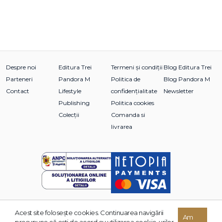
Despre noi
Editura Trei
Termeni și condiții
Blog Editura Trei
Parteneri
Pandora M
Politica de
Blog Pandora M
Contact
Lifestyle
confidențialitate
Newsletter
Publishing
Politica cookies
Colecții
Comanda si
livrarea
Acest site foloseşte cookies. Continuarea navigării
© 2026 Grupul Editorial TREI. Toate drepturile rezervate.
Am
presupune că eşti de acord cu utilizarea cookie-urilor.