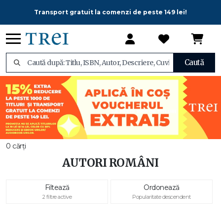
Transport gratuit la comenzi de peste 149 lei!
Caută
0 cărți
AUTORI ROMÂNI
Filtează
Ordonează
2 filtre active
Popularitate descendent