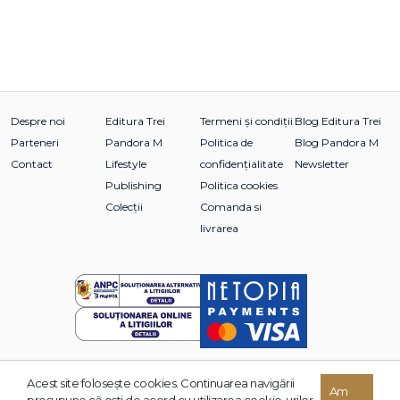
Despre noi
Editura Trei
Termeni și condiții
Blog Editura Trei
Parteneri
Pandora M
Politica de
Blog Pandora M
Contact
Lifestyle
confidențialitate
Newsletter
Publishing
Politica cookies
Colecții
Comanda si
livrarea
Acest site foloseşte cookies. Continuarea navigării
© 2026 Grupul Editorial TREI. Toate drepturile rezervate.
Am
presupune că eşti de acord cu utilizarea cookie-urilor.