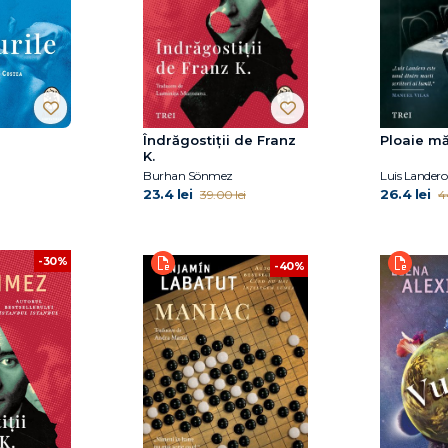
Îndrăgostiții de Franz
Ploaie m
K.
Burhan Sönmez
Luis Landero
23.4 lei
26.4 lei
39.00 lei
4
-30%
-40%