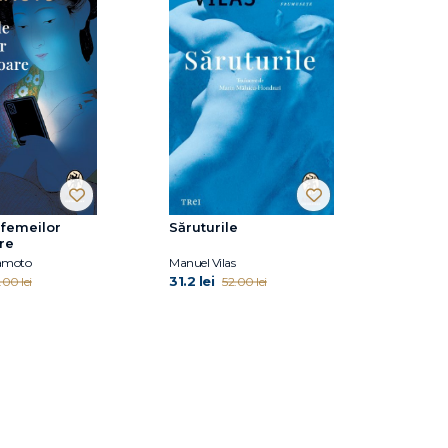
 femeilor
Săruturile
re
amoto
Manuel Vilas
31.2 lei
.00 lei
52.00 lei