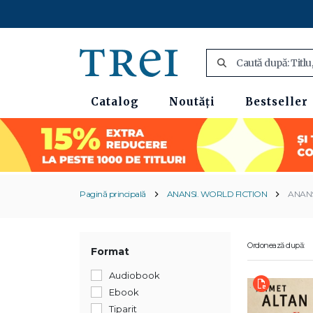
Catalog
Noutăți
Bestseller
Pagină principală
ANANSI. WORLD FICTION
ANAN
Ordonează după:
Format
Audiobook
Ebook
Tiparit