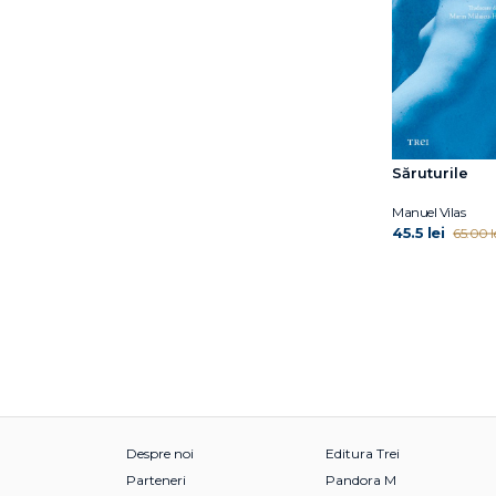
Riku Onda
Roberto Bolaño
Samar Yazbek
Sebastian Barry
Slavenka Drakulić
Sofia Andruhovici
Săruturile
Yannick Haenel
Manuel Vilas
45.5 lei
65.00 l
Despre noi
Editura Trei
Parteneri
Pandora M