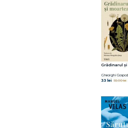
Martin Amis
Mihail Elizarov
Miljenko Jergović
Mohamed Mbougar
Sarr
Natalie Haynes
New York Times
Magazine
Olga Ravn
Grădinarul ș
Paolo Giordano
Pat Barker
Gheorghi Gospod
Patricia Lockwood
33 lei
55.00 lei
Paul Auster
Pierre Michon
Pilar Adón
Péter Nádas
Rachel Kushner
Richard Ford
Richard Powers