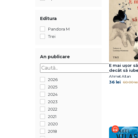
Editura
Pandora M
Trei
An publicare
E mai ușor s
decât să iube
Cvartetul Ot
Ahmet Altan
2026
vol.3)
36 lei
60.00 lei
2025
2024
2023
2022
2021
2020
2018