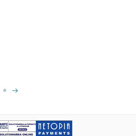
Următoarea
8