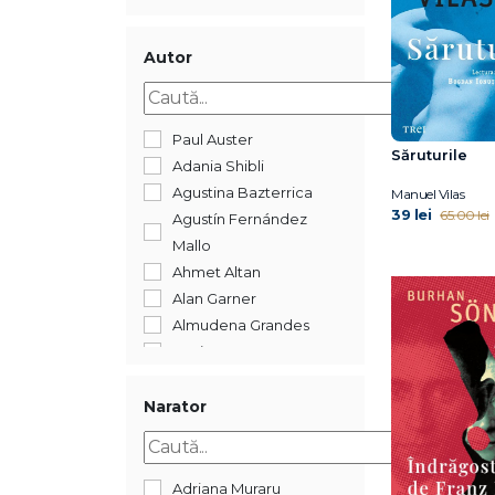
2017
144
Autor
Paul Auster
Săruturile
Adania Shibli
Agustina Bazterrica
Manuel Vilas
39 lei
65.00 lei
Agustín Fernández
Mallo
Ahmet Altan
Alan Garner
Almudena Grandes
Annie Ernaux
Benjamin Labatut
Bora Chung
Narator
Burhan Sönmez
Camila Sosa Villada
Camilla Sosa Villada
Adriana Muraru