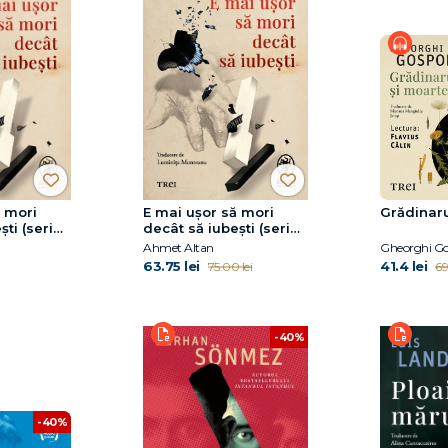
ă mori
E mai ușor să mori
Grădinaru
ști (seria
decât să iubești (seria
oman,
Cvartetul Otoman,
Ahmet Altan
Gheorghi G
vol.3)
63.75 lei
41.4 lei
75.00 lei
69
-40%
-40%