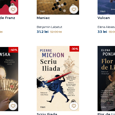
 de Franz
Maniac
Vulcan
Benjamin Labatut
Elena Alexie
31.2 lei
33 lei
ei
52.00 lei
55.0
-30%
-40%
Scriu Iliada
Flor de Li