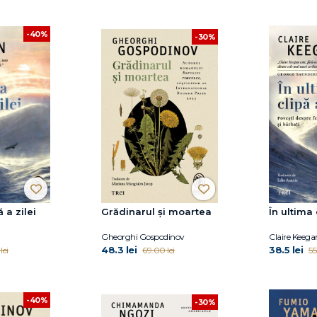
-40%
-30%
ă a zilei
Grădinarul și moartea
În ultima 
Gheorghi Gospodinov
Claire Keega
48.3 lei
38.5 lei
lei
69.00 lei
55
-40%
-30%