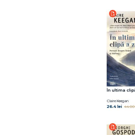
Julie Otsuka
Kamel Daoud
Karolina Ramqvist
Kaveh Akbar
Kevin Barry
Laurent Binet
Leïla Slimani
Linda Boström
Knausgård
Louise Glück
Luis Landero
László Krasznahorkai
Maggie O’Farell
În ultima clip
Maggie O’Farrell
Claire Keegan
Manuel Vilas
26.4 lei
44.00 
Marco Missiroli
Marieke Lucas Rijneveld
Mark Haddon
Marlon James