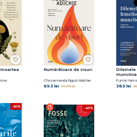
i moartea
Numărătoare de visuri
Dilemele
muncitoa
inov
Chimamanda Ngozi Adichie
Fumio Yam
69.3 lei
38.5 lei
99.00 lei
55
-30%
-40%