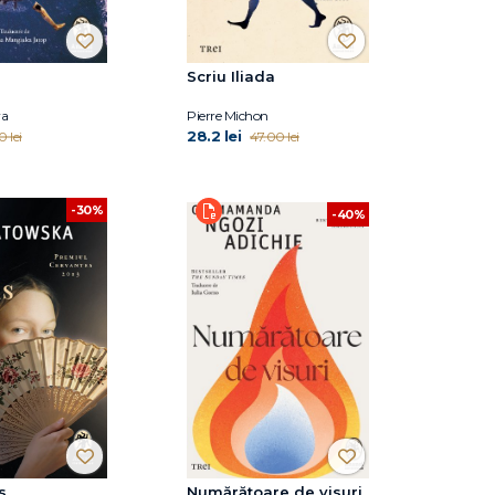
Scriu Iliada
va
Pierre Michon
28.2 lei
0 lei
47.00 lei
-30%
-40%
s
Numărătoare de visuri