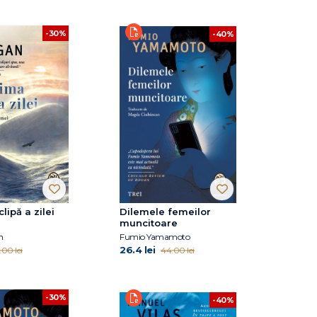
-30%
-40%
clipă a zilei
Dilemele femeilor
muncitoare
n
Fumio Yamamoto
26.4 lei
.00 lei
44.00 lei
-30%
-40%