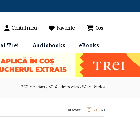
Contul meu
Favorite
Coș
al Trei
Audiobooks
eBooks
260 de cărți / 30 Audiobooks · 80 eBooks
Afișează:
30
60