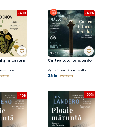
-40%
-40%
l și moartea
Cartea tuturor iubirilor
ospodinov
Agustín Fernández Mallo
33 lei
.00 lei
55.00 lei
-30%
-40%