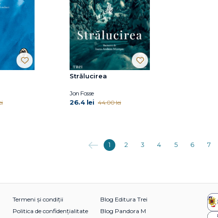
Strălucirea
Jon Fosse
26.4 lei
ei
44.00 lei
Anterioara
1
2
3
4
5
6
7
Termeni și condiții
Blog Editura Trei
Politica de confidențialitate
Blog Pandora M