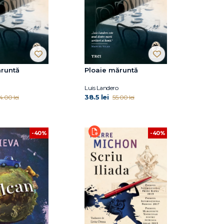
ăruntă
Ploaie măruntă
Luis Landero
38.5 lei
4.00 lei
55.00 lei
-40%
-40%