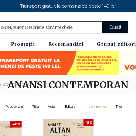
Transport gratuit la comenzi de peste 149 lei!
Caută
Promoții
Recomandări
Grupul editori
ANANSI CONTEMPORAN
SI CONTEMPORAN
Popularitate
Titlu
Autor
Editura
Preț
Cele mai noi
-15%
-40%