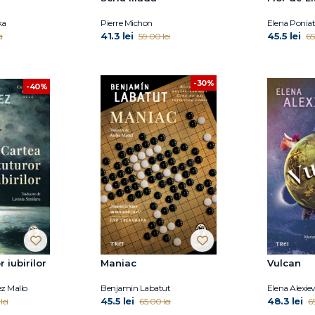
ka
Pierre Michon
Elena Ponia
41.3 lei
45.5 lei
i
59.00 lei
65
-30%
-40%
 iubirilor
Maniac
Vulcan
z Mallo
Benjamin Labatut
Elena Alexie
45.5 lei
48.3 lei
lei
65.00 lei
6