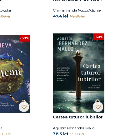
towska
Chimamanda Ngozi Adichie
47.4 lei
.00 lei
79.00 lei
-30%
-30%
Cartea tuturor iubirilor
va
Agustín Fernández Mallo
38.5 lei
9.00 lei
55.00 lei