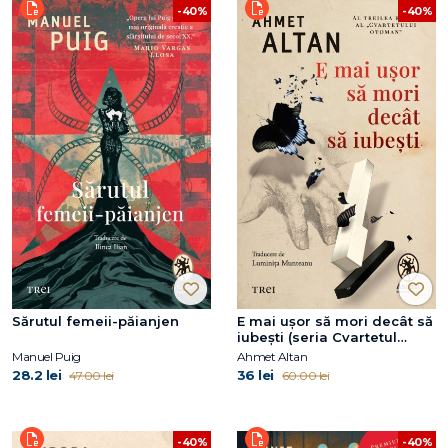
-40%
-40%
Sărutul femeii-păianjen
E mai ușor să mori decât să
iubești (seria Cvartetul
Otoman, vol.3)
Manuel Puig
Ahmet Altan
28.2 lei
36 lei
47.00 lei
60.00 lei
-40%
-40%