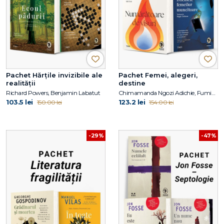
Pachet Hărțile invizibile ale
Pachet Femei, alegeri,
realității
destine
Richard Powers, Benjamin Labatut
Chimamanda Ngozi Adichie, Fumio Yamamoto
103.5 lei
123.2 lei
150.00 lei
154.00 lei
-29%
-47%