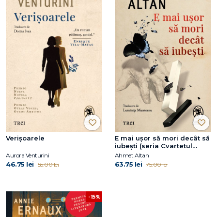
Verișoarele
E mai ușor să mori decât să
iubești (seria Cvartetul
Otoman, vol.3)
Aurora Venturini
Ahmet Altan
46.75 lei
63.75 lei
55.00 lei
75.00 lei
-15%