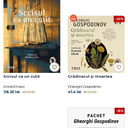
-40%
Scrisul ca un cuțit
Grădinarul și moartea
Annie Ernaux
Gheorghi Gospodinov
38.25 lei
41.4 lei
45.00 lei
69.00 lei
-35%