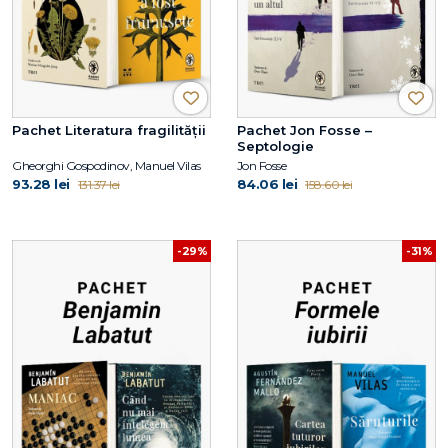
Pachet Literatura fragilității
Pachet Jon Fosse –
Septologie
Gheorghi Gospodinov, Manuel Vilas
Jon Fosse
93.28 lei
84.06 lei
131.37 lei
158.60 lei
-29%
-31%