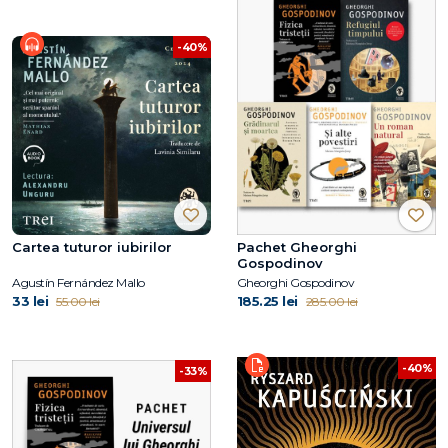
-40%
Cartea tuturor iubirilor
Pachet Gheorghi
Gospodinov
Agustín Fernández Mallo
Gheorghi Gospodinov
33 lei
185.25 lei
55.00 lei
285.00 lei
-40%
-33%