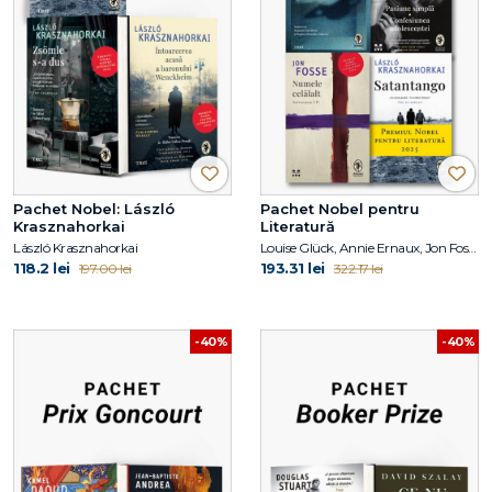
Pachet Nobel: László
Pachet Nobel pentru
Krasznahorkai
Literatură
László Krasznahorkai
Louise Glück, Annie Ernaux, Jon Fosse, László Krasznahorkai
118.2 lei
193.31 lei
197.00 lei
322.17 lei
-40%
-40%