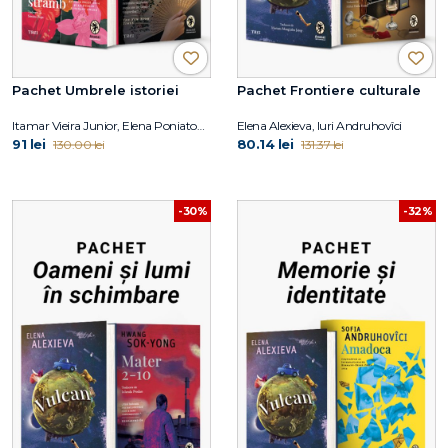
Pachet Umbrele istoriei
Pachet Frontiere culturale
Itamar Vieira Junior, Elena Poniatowska
Elena Alexieva, Iuri Andruhovîci
91 lei
80.14 lei
130.00 lei
131.37 lei
-30%
-32%