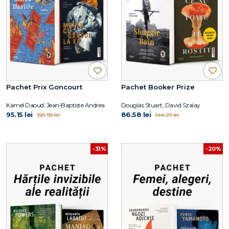
Pachet Prix Goncourt
Pachet Booker Prize
Kamel Daoud, Jean‑Baptiste Andrea
Douglas Stuart, David Szalay
95.15 lei
86.58 lei
158.58 lei
144.29 lei
-31%
-20%