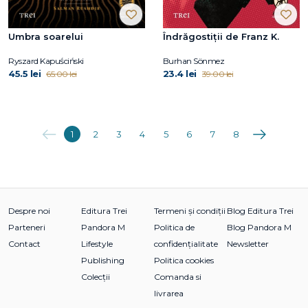
Umbra soarelui
Îndrăgostiții de Franz K.
Ryszard Kapuściński
Burhan Sönmez
45.5 lei
23.4 lei
65.00 lei
39.00 lei
Anterioara
Următoarea
1
2
3
4
5
6
7
8
Despre noi
Editura Trei
Termeni și condiții
Blog Editura Trei
Parteneri
Pandora M
Politica de
Blog Pandora M
Contact
Lifestyle
confidențialitate
Newsletter
Publishing
Politica cookies
Colecții
Comanda si
livrarea