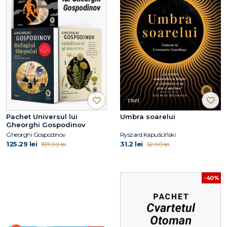
Pachet Universul lui
Umbra soarelui
Gheorghi Gospodinov
Gheorghi Gospodinov
Ryszard Kapuściński
125.29 lei
31.2 lei
187.00 lei
52.00 lei
-40%