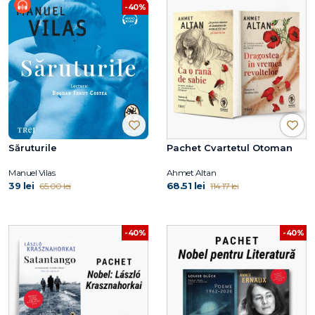
-40%
Săruturile
Pachet Cvartetul Otoman
Manuel Vilas
Ahmet Altan
39 lei
68.51 lei
65.00 lei
114.17 lei
-40%
-40%