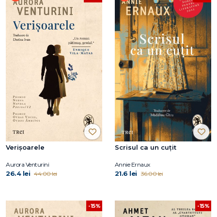
Verișoarele
Scrisul ca un cuțit
Aurora Venturini
Annie Ernaux
26.4 lei
21.6 lei
44.00 lei
36.00 lei
-15%
-15%