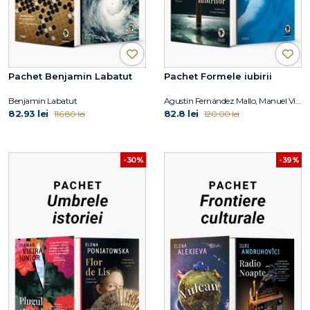
Pachet Benjamin Labatut
Pachet Formele iubirii
Benjamin Labatut
Agustín Fernández Mallo, Manuel Vilas
82.93 lei
82.8 lei
116.80 lei
120.00 lei
-30%
-39%