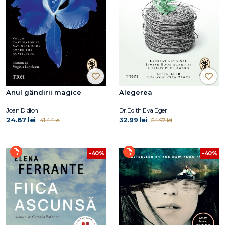
Anul gândirii magice
Alegerea
Joan Didion
Dr.Edith Eva Eger
24.87 lei
32.99 lei
41.44 lei
54.97 lei
-40%
-40%