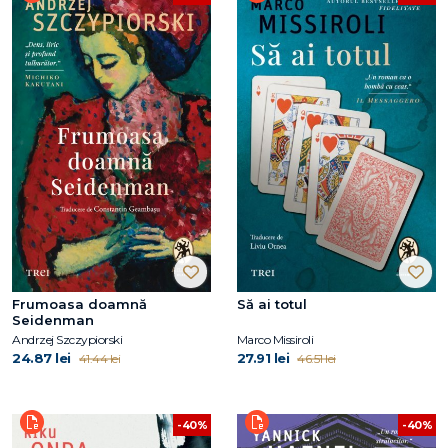
Frumoasa doamnă
Să ai totul
Seidenman
Andrzej Szczypiorski
Marco Missiroli
24.87 lei
27.91 lei
41.44 lei
46.51 lei
-40%
-40%