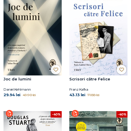
Joc de lumini
Scrisori către Felice
Daniel Kehlmann
Franz Kafka
29.94 lei
43.13 lei
49.90 lei
71.88 lei
-40%
-40%