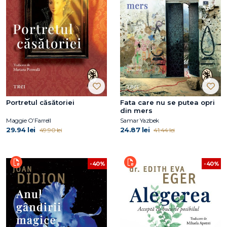
Portretul căsătoriei
Fata care nu se putea opri
din mers
Maggie O’Farrell
Samar Yazbek
29.94 lei
24.87 lei
49.90 lei
41.44 lei
-40%
-40%