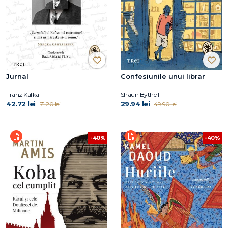
Jurnal
Confesiunile unui librar
Franz Kafka
Shaun Bythell
42.72 lei
29.94 lei
71.20 lei
49.90 lei
-40%
-40%