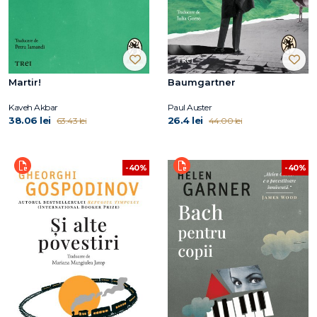
Martir!
Baumgartner
Kaveh Akbar
Paul Auster
38.06 lei
26.4 lei
63.43 lei
44.00 lei
-40%
-40%