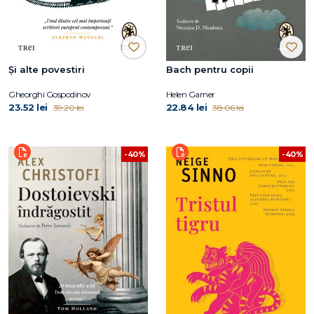
Și alte povestiri
Bach pentru copii
Gheorghi Gospodinov
Helen Garner
23.52 lei
22.84 lei
39.20 lei
38.06 lei
-40%
-40%