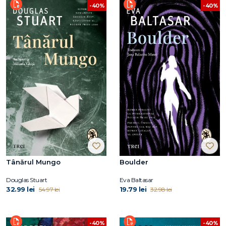
-40%
-40%
Tânărul Mungo
Boulder
Douglas Stuart
Eva Baltasar
32.99 lei
19.79 lei
54.97 lei
32.98 lei
-40%
-40%