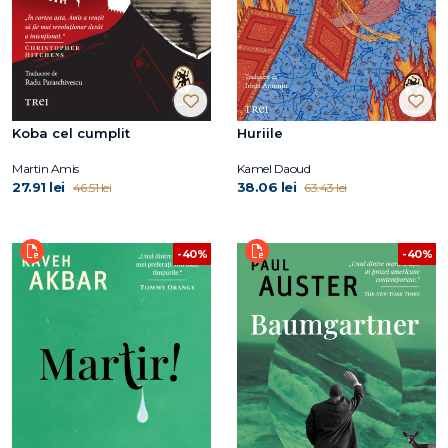
Koba cel cumplit
Huriile
Martin Amis
Kamel Daoud
27.91 lei
38.06 lei
46.51 lei
63.43 lei
-40%
-40%