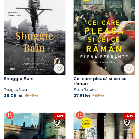
Shuggie Bain
Cei care pleacă şi cei ce
rămân
Douglas Stuart
Elena Ferrante
38.06 lei
27.91 lei
63.43 lei
46.51 lei
-40%
-40%