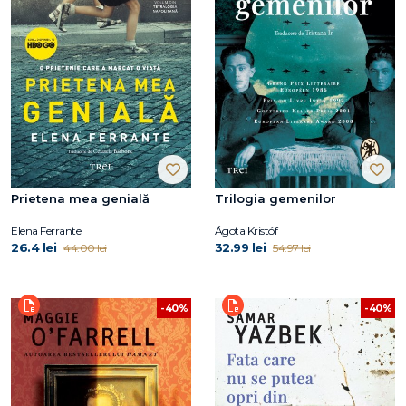
Prietena mea genială
Trilogia gemenilor
Elena Ferrante
Ágota Kristóf
26.4 lei
32.99 lei
44.00 lei
54.97 lei
-40%
-40%