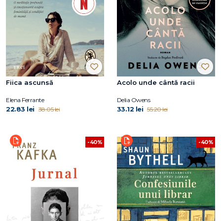
Fiica ascunsă
Acolo unde cântă racii
Elena Ferrante
Delia Owens
22.83 lei
33.12 lei
38.05 lei
55.20 lei
-40%
-40%