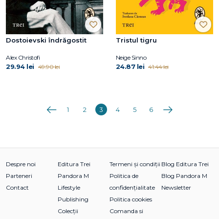
Dostoievski îndrăgostit
Tristul tigru
Alex Christofi
Neige Sinno
29.94 lei
24.87 lei
49.90 lei
41.44 lei
Anterioara
Următoarea
1
2
3
4
5
6
Despre noi
Editura Trei
Termeni și condiții
Blog Editura Trei
Parteneri
Pandora M
Politica de
Blog Pandora M
Contact
Lifestyle
confidențialitate
Newsletter
Publishing
Politica cookies
Colecții
Comanda si