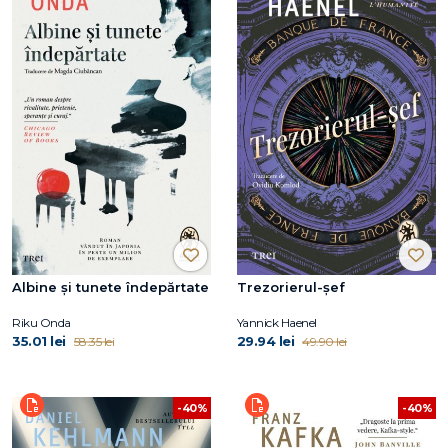
Albine și tunete îndepărtate
Trezorierul-șef
Riku Onda
Yannick Haenel
35.01 lei
29.94 lei
58.35 lei
49.90 lei
-40%
-40%