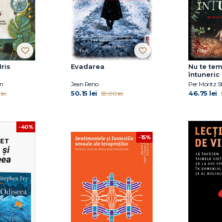
Iris
Evadarea
Nu te te
întuneric
n
Jean Reno
Per Moritz 
50.15 lei
46.75 lei
lei
59.00 lei
-40%
-15%