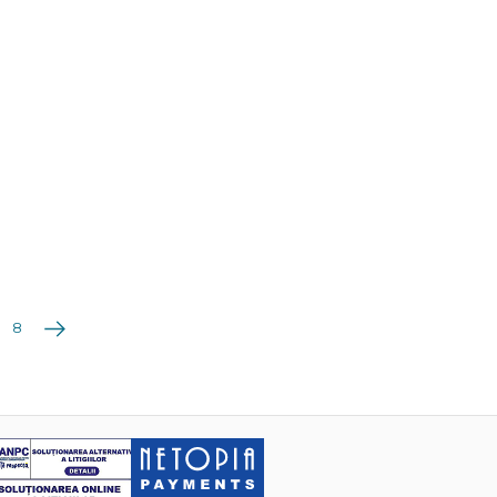
Următoarea
8