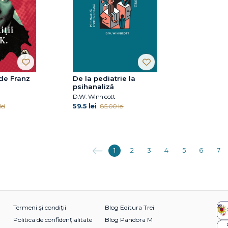
 de Franz
De la pediatrie la
psihanaliză
D.W. Winnicott
59.5 lei
ei
85.00 lei
Anterioara
1
2
3
4
5
6
7
Termeni și condiții
Blog Editura Trei
Politica de confidențialitate
Blog Pandora M