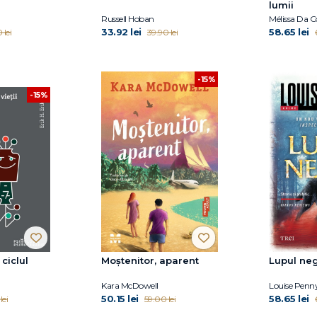
lumii
Russell Hoban
Mélissa Da C
33.92 lei
58.65 lei
 lei
39.90 lei
-15%
-15%
 ciclul
Moștenitor, aparent
Lupul ne
Kara McDowell
Louise Penn
50.15 lei
58.65 lei
lei
59.00 lei