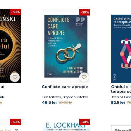
-30%
-30%
ui
Conflicte care apropie
Ghidul cli
terapia 
ski
Erin Mitchell, Stephen Mitchell
48.3 lei
52.5 lei
ei
69.00 lei
75
-30%
-30%