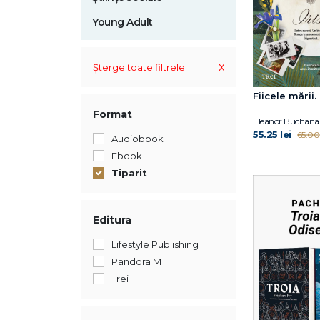
Young Adult
x
Șterge toate filtrele
Fiicele mării. 
Format
Eleanor Buchana
55.25 lei
65.00 
Audiobook
Ebook
Tiparit
Editura
Lifestyle Publishing
Pandora M
Trei