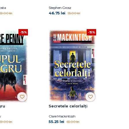
osta
Stephen Grosz
46.75 lei
69.00 lei
55.00 lei
-15%
-15%
gru
Secretele celorlalți
y
Clare Mackintosh
55.25 lei
69.00 lei
65.00 lei