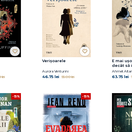
Verișoarele
E mai ușo
decât să i
Cvartetu
Aurora Venturini
Ahmet Alta
vol.3)
46.75 lei
63.75 lei
 lei
55.00 lei
-15%
-15%