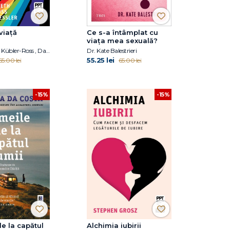
viață
Ce s-a întâmplat cu
viața mea sexuală?
Dr. Elisabeth Kübler-Ross , David Kessler
Dr. Kate Balestrieri
55.25 lei
55.00 lei
65.00 lei
-15%
-15%
e la capătul
Alchimia iubirii