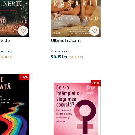
me de
Ultimul răsărit
Stenborg
Anna Todd
50.15 lei
55.00 lei
59.00 lei
-15%
-15%