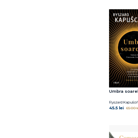
BTS
Ben Miller
Benjamin Alire Sáenz
Bernard Minier
Bill Gifford
Bogdan-Alexandru
Stănescu
Bruce Daisley
C.G. Jung
Camelia Cavadia
Carmen Mola
Catherine Ryan Howard
Catherine Ryan Hyde
Umbra soarel
Charles Pépin
Ryszard Kapuściń
Chris Simion - Mercurian
45.5 lei
65.00 l
Chris Whitaker
Christina Moutsou
Christophe Andre
Ciprian Mihali