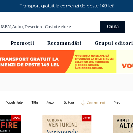
Transport gratuit la comenzi de peste 149 lei!
Caută
Promoții
Recomandări
Grupul editori
Popularitate
Titlu
Autor
Editura
Preț
Cele mai noi
-15%
-15%