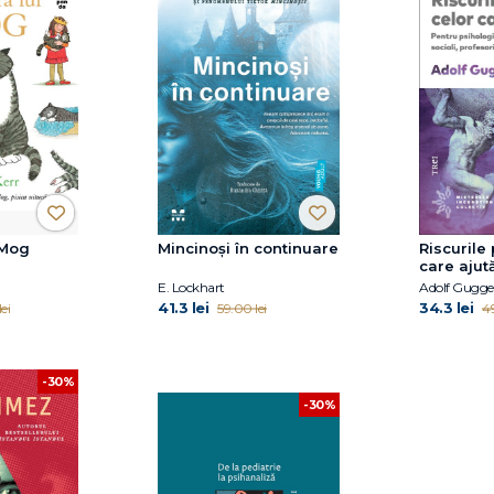
 Mog
Mincinoși în continuare
Riscurile 
care ajut
E. Lockhart
Adolf Gugge
41.3 lei
34.3 lei
ei
59.00 lei
49
-30%
-30%