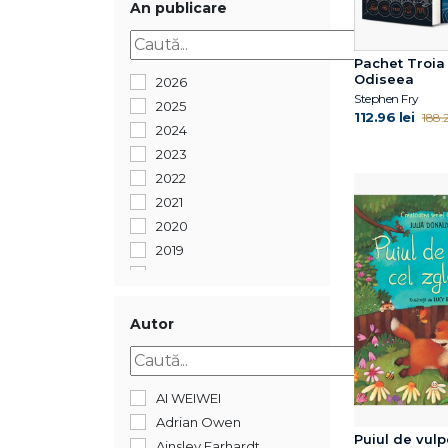
An publicare
Pachet Troia 
Odiseea
2026
Stephen Fry
2025
112.96 lei
188.2
2024
2023
2022
2021
2020
2019
2018
2017
2016
Autor
2015
2014
2013
AI WEIWEI
2012
Adrian Owen
Puiul de vulp
2011
Ainsley Earhardt