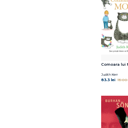
Claudia Guderian
Coord. Gabriela Hum
Costanza Casati
Cristian Iftode
César Vallejo
Cătălina Flămînzeanu
Dan Coman
David A. Sinclair PhD
David J. Smith
Comoara lui
David Levithan
David McKee
Judith Kerr
David Sundin
83.3 lei
119.00 l
Debi Gliori
Deborah Feldman
Delia Owens
Don DeLillo
Donna Jackson
Nakazawa
Doris Mironescu