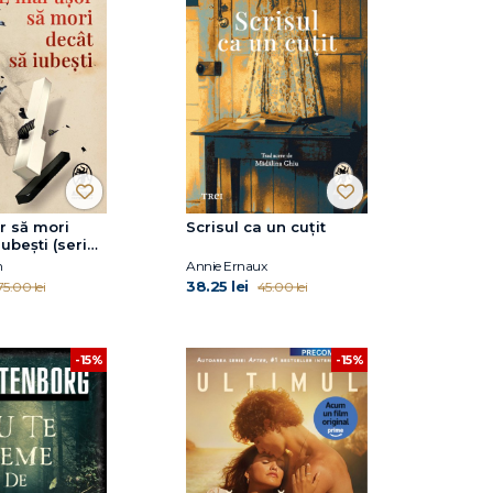
r să mori
Scrisul ca un cuțit
ubești (seria
l Otoman,
n
Annie Ernaux
38.25 lei
75.00 lei
45.00 lei
-15%
-15%