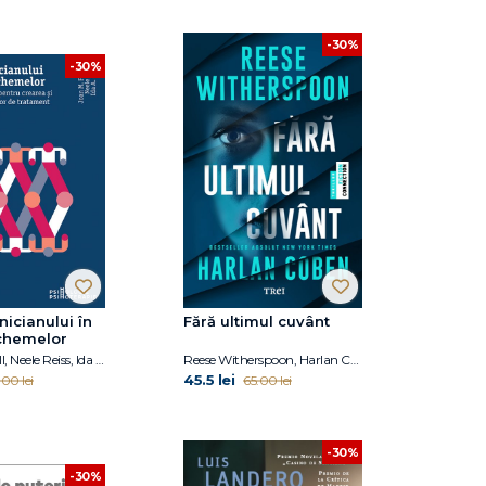
-30%
-30%
nicianului în
Fără ultimul cuvânt
schemelor
Joan M. Farell, Neele Reiss, Ida A.Show
Reese Witherspoon, Harlan Coben
45.5 lei
.00 lei
65.00 lei
-30%
-30%