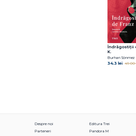
Doug Salati
Dr. Gwen Adshead
Dylan Thuras
E. Lockhart
E.K. Johnston
Eileen Horne
Îndrăgostiții
Elena Ferrante
K.
Burhan Sönmez
Elin Cullhed
34.3 lei
49.00 l
Elisabeth Norebäck
Ellen Hendriksen
Elodie Harper
Euan Angus Ashley
Florin Dumitrescu
Florin Hălălău
Gabriella Ballin
Gail Herman
Geo Bogza
Despre noi
Editura Trei
Giorgio Parisi
Parteneri
Pandora M