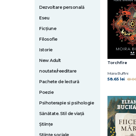
Dezvoltare personală
Eseu
Ficțiune
Filosofie
Istorie
New Adult
Torchfire
noutate/reeditare
Moira Buffini
58.65 lei
69.00
Pachete de lectură
Poezie
Psihoterapie si psihologie
Sănătate. Stil de viață
Științe
Științe sociale