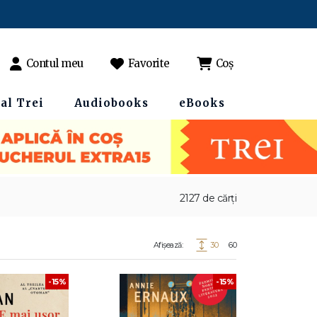
Contul meu
Favorite
Coș
al Trei
Audiobooks
eBooks
2127 de cărți
Afișează:
30
60
-15%
-15%