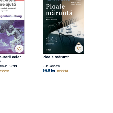
puterii celor
Ploaie măruntă
ă
nbühl-Craig
Luis Landero
38.5 lei
.00 lei
55.00 lei