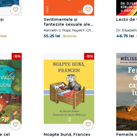
și
Sentimentele și
Lecții de 
fanteziile sexuale ale
terapeuților
Kenneth S. Pope, Nayeli Y. Chavez-Dueñas, Hector Y. Adames
55.25 lei
46.75 lei
6 lei
65.00 lei
-15%
-15%
e cel
Noapte bună, Frances
Femeile d