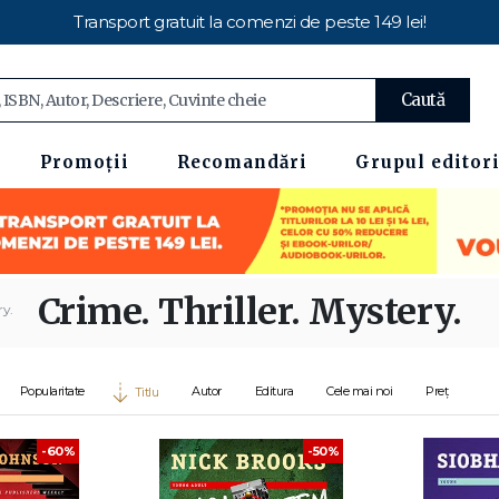
Transport gratuit la comenzi de peste 149 lei!
Caută
Promoții
Recomandări
Grupul editori
Crime. Thriller. Mystery.
ry.
Popularitate
Autor
Editura
Cele mai noi
Preț
Titlu
-60%
-50%