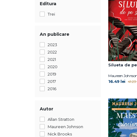
Editura
Trei
An publicare
2023
2022
2021
Silueta de pe
2020
2019
Maureen Johnso
16.49 lei
2017
41.23 
2016
Autor
Allan Stratton
Maureen Johnson
Nick Brooks