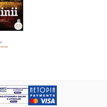
on
.00 lei