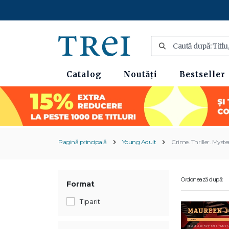
Catalog
Noutăți
Bestseller
Pagină principală
Young Adult
Crime. Thriller. Myste
Ordonează după:
Format
Tiparit