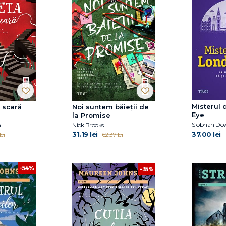
Misterul 
 scară
Noi suntem băieții de
Eye
la Promise
Siobhan Do
n
Nick Brooks
31.19 lei
37.00 lei
lei
62.37 lei
-54%
-35%