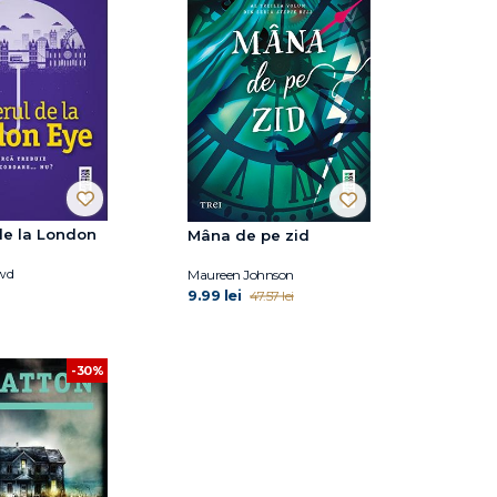
de la London
Mâna de pe zid
wd
Maureen Johnson
9.99 lei
47.57 lei
-30%