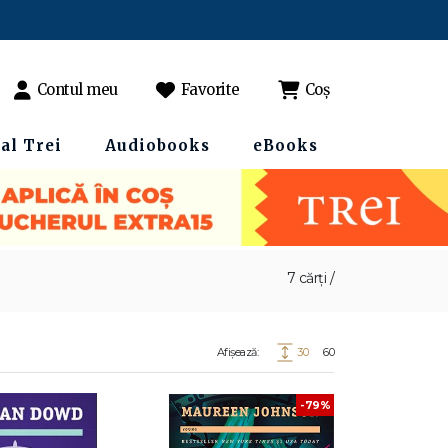
Contul meu
Favorite
Coș
al Trei
Audiobooks
eBooks
7 cărți /
Afișează:
30
60
-79%