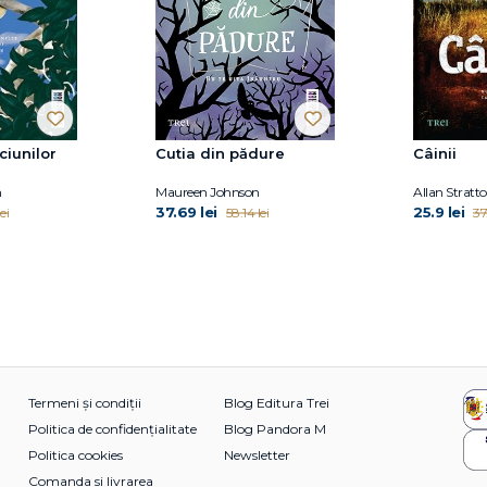
ciunilor
Cutia din pădure
Câinii
n
Maureen Johnson
Allan Stratt
37.69 lei
25.9 lei
ei
58.14 lei
37
Termeni și condiții
Blog Editura Trei
Politica de confidențialitate
Blog Pandora M
Politica cookies
Newsletter
Comanda si livrarea