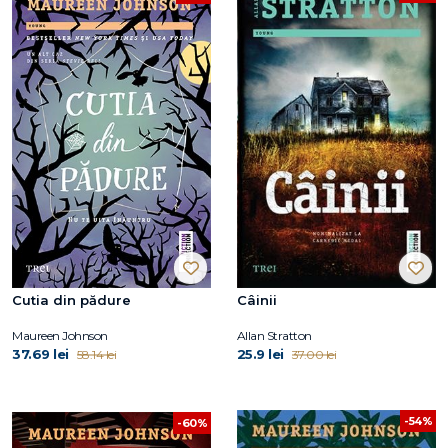
Cutia din pădure
Câinii
Maureen Johnson
Allan Stratton
37.69 lei
25.9 lei
58.14 lei
37.00 lei
-54%
-60%