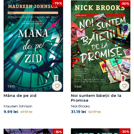
-79%
-50%
Mâna de pe zid
Noi suntem băieții de la
Promise
Maureen Johnson
Nick Brooks
9.99 lei
31.19 lei
47.57 lei
62.37 lei
-30%
-35%