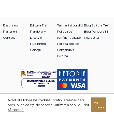
Despre noi
Editura Trei
Termeni și condiții
Blog Editura Trei
Parteneri
Pandora M
Politica de
Blog Pandora M
Contact
Lifestyle
confidențialitate
Newsletter
Publishing
Politica cookies
Colecții
Comanda si
livrarea
Acest site foloseşte cookies. Continuarea navigării
Am
© 2026 Grupul Editorial TREI. Toate drepturile rezervate.
presupune că eşti de acord cu utilizarea cookie-urilor.
înțeles
Dezvoltat de:
Află detalii.