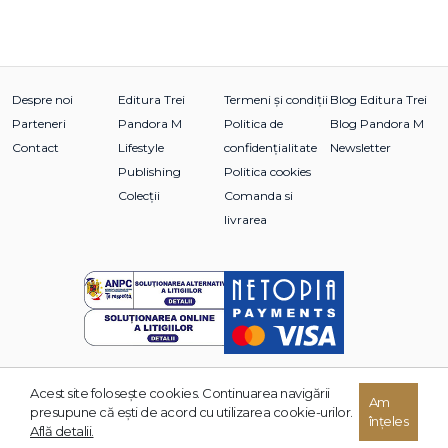
Despre noi
Editura Trei
Termeni și condiții
Blog Editura Trei
Parteneri
Pandora M
Politica de
Blog Pandora M
Contact
Lifestyle
confidențialitate
Newsletter
Publishing
Politica cookies
Colecții
Comanda si
livrarea
Acest site foloseşte cookies. Continuarea navigării
Am
© 2026 Grupul Editorial TREI. Toate drepturile rezervate.
presupune că eşti de acord cu utilizarea cookie-urilor.
înțeles
Dezvoltat de:
Află detalii.