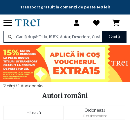
Transport gratuit la comenzi de peste 149 lei!
Caută
2 cărți / 1 Audiobooks
Autori români
Ordonează
Filtează
Preț descendent