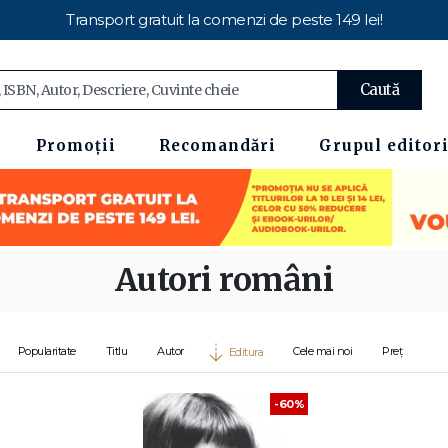
Transport gratuit la comenzi de peste 149 lei!
Caută
Promoții
Recomandări
Grupul editori
Autori români
Popularitate
Titlu
Autor
Cele mai noi
Preț
Editura
-60%