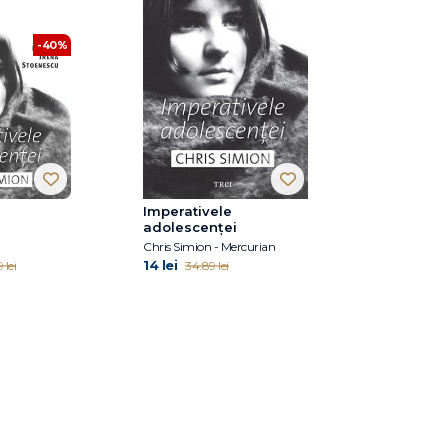
-40%
Imperativele
adolescenței
Chris Simion - Mercurian
14 lei
 lei
34.89 lei