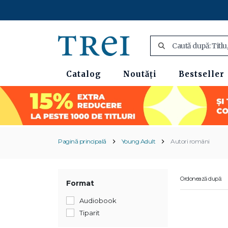
Catalog
Noutăți
Bestseller
Pagină principală
Young Adult
Autori români
Ordonează după:
Format
Audiobook
Tiparit