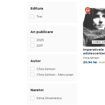
Editura
Trei
An publicare
2025
2017
Imperativele
adolescenței
Chris Simion
Autor
20.94 lei
34.89
Chris Simion
Chris Simion - Mercurian
Narator
Irena Stoenescu