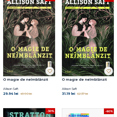
O magie de neîmblânzit
O magie de neîmblânzit
Allison Saft
Allison Saft
29.94 lei
31.19 lei
49.90 lei
62.37 lei
-30%
-60%