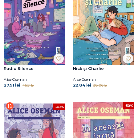
Radio Silence
Nick și Charlie
Alice Oseman
Alice Oseman
27.91 lei
22.84 lei
46.51 lei
38.06 lei
-50%
-40%