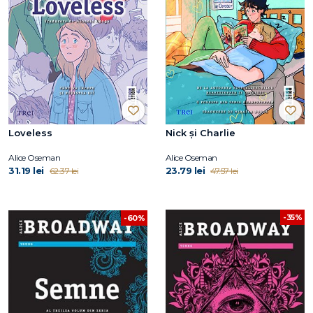
Loveless
Nick și Charlie
Alice Oseman
Alice Oseman
31.19 lei
23.79 lei
62.37 lei
47.57 lei
-35%
-60%