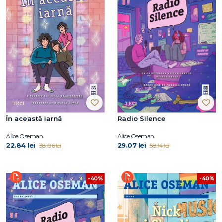
În această iarnă
Radio Silence
Alice Oseman
Alice Oseman
22.84 lei
29.07 lei
38.06 lei
58.14 lei
-40%
-40%