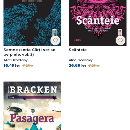
Semne (seria Cărți scrise
Scânteie
pe piele, vol. 3)
Alice Broadway
Alice Broadway
16.49 lei
26.69 lei
41.23 lei
41.23 lei