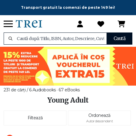
Transport gratuit la comenzi de peste 149 lei!
Caută
231 de cărți / 6 Audiobooks · 67 eBooks
Young Adult
Ordonează
Filtează
Autor descendent