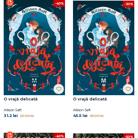
-40%
-30%
O vrajă delicată
O vrajă delicată
Allison Saft
Allison Saft
31.2 lei
45.5 lei
52.00 lei
65.00 lei
-40%
-50%