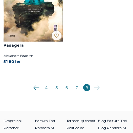
Pasagera
Alexandra Bracken
51.80 lei
Anterioara
Următoarea
4
5
6
7
8
Despre noi
Editura Trei
Termeni și condiții
Blog Editura Trei
Parteneri
Pandora M
Politica de
Blog Pandora M