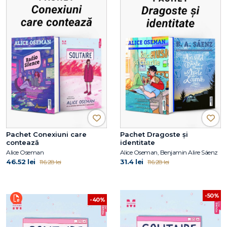
Pachet Conexiuni care
Pachet Dragoste și
contează
identitate
Alice Oseman
Alice Oseman, Benjamin Alire Sáenz
46.52 lei
31.4 lei
116.28 lei
116.28 lei
-50%
-40%