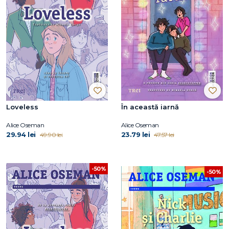
Loveless
În această iarnă
Alice Oseman
Alice Oseman
29.94 lei
23.79 lei
49.90 lei
47.57 lei
-50%
-50%