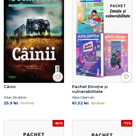
Câinii
Pachet Emoție și
vulnerabilitate
Allan Stratton
Alice Oseman
25.9 lei
61.32 lei
37.00 lei
153.28 lei
-60%
-73%