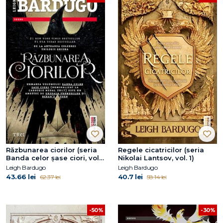
Răzbunarea ciorilor (seria
Regele cicatricilor (seria
Banda celor șase ciori, vol.
Nikolai Lantsov, vol. 1)
2)
Leigh Bardugo
Leigh Bardugo
43.66 lei
40.7 lei
62.37 lei
58.14 lei
-50%
-30%