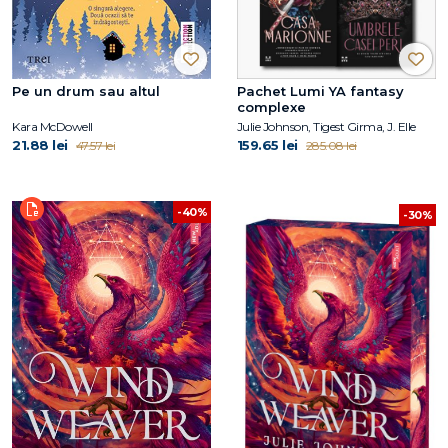
Pe un drum sau altul
Pachet Lumi YA fantasy
complexe
Kara McDowell
Julie Johnson, Tigest Girma, J. Elle
21.88 lei
159.65 lei
47.57 lei
285.08 lei
-40%
-30%