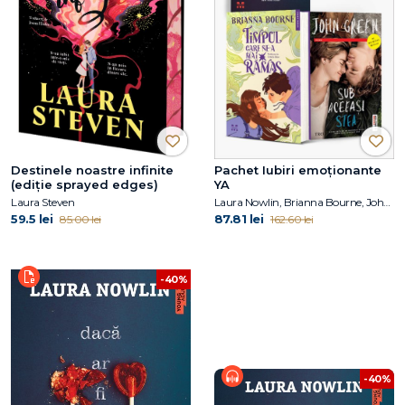
Destinele noastre infinite
Pachet Iubiri emoționante
(ediție sprayed edges)
YA
Laura Steven
Laura Nowlin, Brianna Bourne, John Green
59.5 lei
87.81 lei
85.00 lei
162.60 lei
-40%
-40%