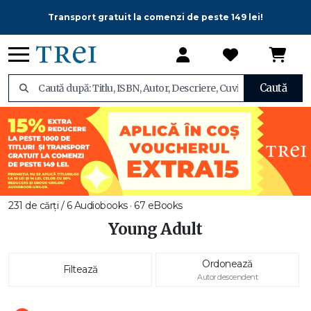
Transport gratuit la comenzi de peste 149 lei!
Caută
231 de cărți / 6 Audiobooks · 67 eBooks
Young Adult
Ordonează
Filtează
Autor descendent