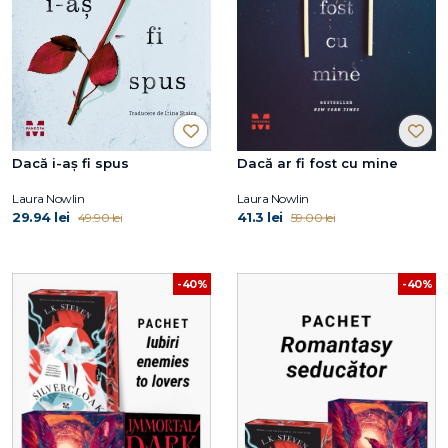
Dacă i-aș fi spus
Dacă ar fi fost cu mine
Laura Nowlin
Laura Nowlin
29.94 lei
41.3 lei
49.90 lei
59.00 lei
-40%
-40%