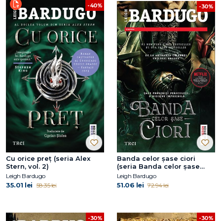
-40%
-30%
Cu orice preț (seria Alex
Banda celor șase ciori
Stern, vol. 2)
(seria Banda celor șase
ciori, vol. 1)
Leigh Bardugo
Leigh Bardugo
35.01 lei
51.06 lei
58.35 lei
72.94 lei
-30%
-30%