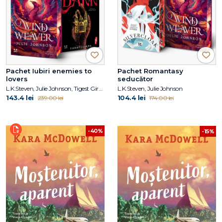
Pachet Iubiri enemies to
Pachet Romantasy
lovers
seducător
L.K.Steven, Julie Johnson, Tigest Girma
L.K.Steven, Julie Johnson
143.4 lei
104.4 lei
239.00 lei
174.00 lei
-40%
-15%