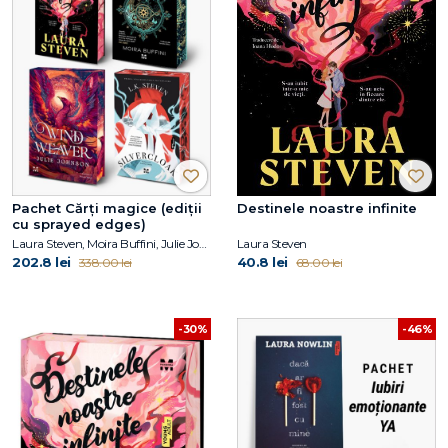
Pachet Cărți magice (ediții
Destinele noastre infinite
cu sprayed edges)
Laura Steven, Moira Buffini, Julie Johnson, L.K.Steven
Laura Steven
202.8 lei
40.8 lei
338.00 lei
68.00 lei
-30%
-46%