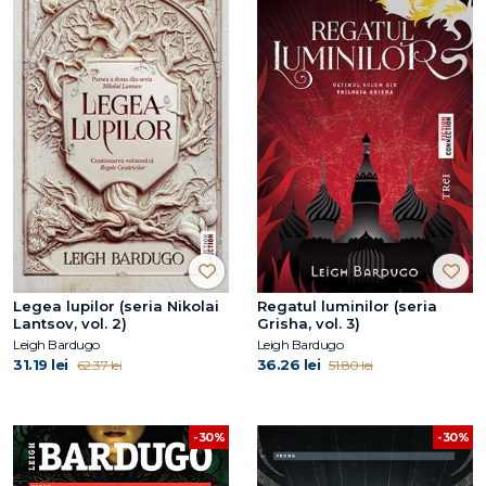
Legea lupilor (seria Nikolai
Regatul luminilor (seria
Lantsov, vol. 2)
Grisha, vol. 3)
Leigh Bardugo
Leigh Bardugo
31.19 lei
36.26 lei
62.37 lei
51.80 lei
-30%
-30%