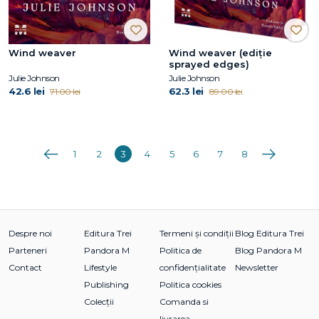
Wind weaver
Wind weaver (ediție
sprayed edges)
Julie Johnson
Julie Johnson
42.6 lei
62.3 lei
71.00 lei
89.00 lei
Anterioara
Următoarea
1
2
3
4
5
6
7
8
Despre noi
Editura Trei
Termeni și condiții
Blog Editura Trei
Parteneri
Pandora M
Politica de
Blog Pandora M
Contact
Lifestyle
confidențialitate
Newsletter
Publishing
Politica cookies
Colecții
Comanda si
livrarea