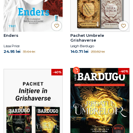
Enders
Pachet Umbrele
Grishaverse
Lissa Price
Leigh Bardugo
24.95 lei
140.71 lei
35.64 lei
255.82 lei
-40%
-40%