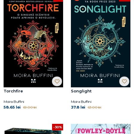
Torchfire
Songlight
Moira Buffini
Moira Buffini
58.65 lei
37.8 lei
69.00 lei
63.00 lei
-30%