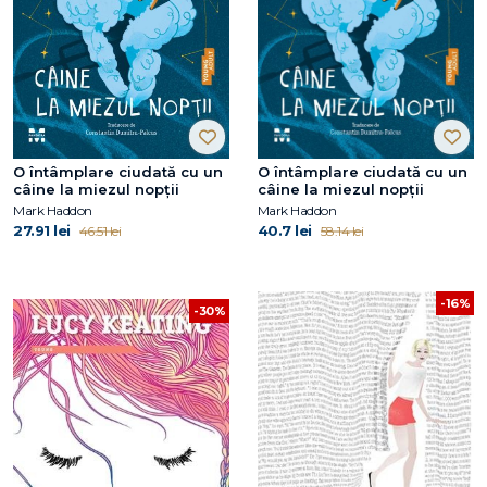
O întâmplare ciudată cu un
O întâmplare ciudată cu un
câine la miezul nopţii
câine la miezul nopţii
Mark Haddon
Mark Haddon
27.91 lei
40.7 lei
46.51 lei
58.14 lei
-16%
-30%