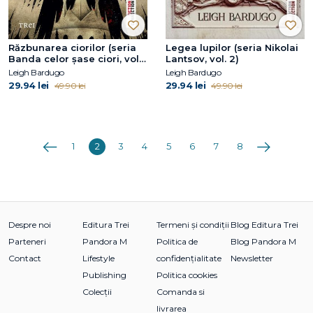
Răzbunarea ciorilor (seria
Legea lupilor (seria Nikolai
Banda celor șase ciori, vol.
Lantsov, vol. 2)
2)
Leigh Bardugo
Leigh Bardugo
29.94 lei
29.94 lei
49.90 lei
49.90 lei
Anterioara
Următoarea
1
2
3
4
5
6
7
8
Despre noi
Editura Trei
Termeni și condiții
Blog Editura Trei
Parteneri
Pandora M
Politica de
Blog Pandora M
Contact
Lifestyle
confidențialitate
Newsletter
Publishing
Politica cookies
Colecții
Comanda si
livrarea