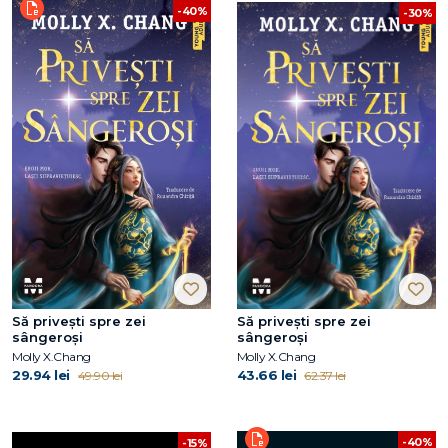
-40%
-30%
Să privești spre zei
Să privești spre zei
sângeroși
sângeroși
Molly X.Chang
Molly X.Chang
29.94 lei
43.66 lei
49.90 lei
62.37 lei
-40%
-15%