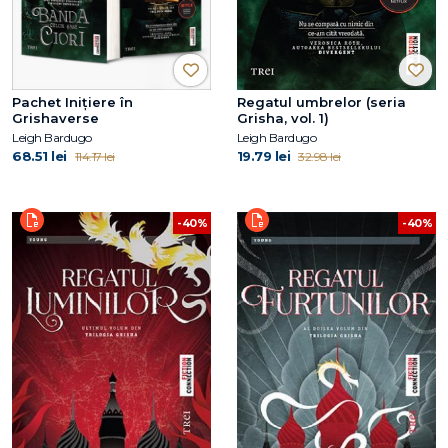
Pachet Inițiere în
Regatul umbrelor (seria
Grishaverse
Grisha, vol. 1)
Leigh Bardugo
Leigh Bardugo
68.51 lei
19.79 lei
114.17 lei
32.98 lei
-40%
-40%