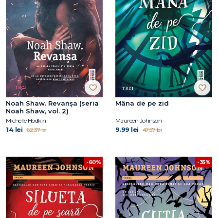
Noah Shaw. Revanșa (seria
Mâna de pe zid
Noah Shaw, vol. 2)
Michelle Hodkin
Maureen Johnson
14 lei
9.99 lei
62.37 lei
47.57 lei
-60%
-35%