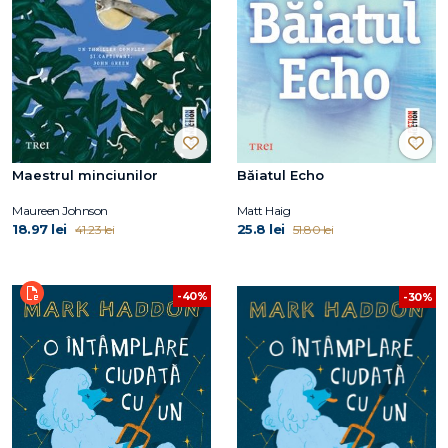
Maestrul minciunilor
Băiatul Echo
Maureen Johnson
Matt Haig
18.97 lei
25.8 lei
41.23 lei
51.80 lei
-40%
-30%