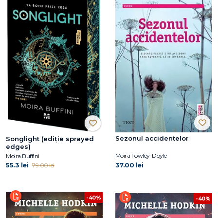
Sezonul accidentelor
Songlight (ediție sprayed
edges)
Moïra Fowley-Doyle
Moira Buffini
55.3 lei
37.00 lei
79.00 lei
-40%
-40%