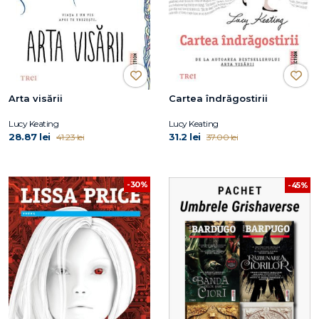
Arta visării
Cartea îndrăgostirii
Lucy Keating
Lucy Keating
28.87 lei
31.2 lei
41.23 lei
37.00 lei
-30%
-45%