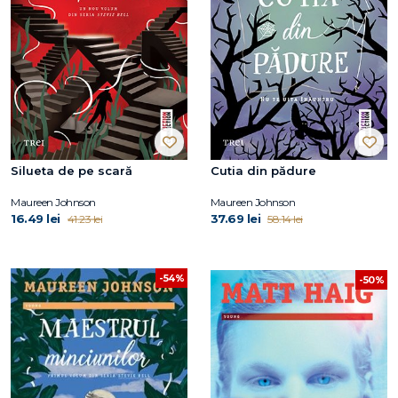
Silueta de pe scară
Cutia din pădure
Maureen Johnson
Maureen Johnson
16.49 lei
37.69 lei
41.23 lei
58.14 lei
-54%
-50%