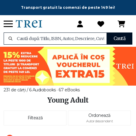
Transport gratuit la comenzi de peste 149 lei!
Caută
231 de cărți / 6 Audiobooks · 67 eBooks
Young Adult
Ordonează
Filtează
Autor descendent