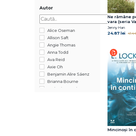
2017
2015
Autor
2014
Ne rămâne pe
vara (seria Va
Jenny Han
Alice Oseman
24.87 lei
41.44
Allison Saft
Angie Thomas
Anna Todd
Ava Reid
Axie Oh
Benjamin Alire Sáenz
Brianna Bourne
Catherine Doyle
Clara Kumagai
Dana Schwartz
David Levithan
E. Lockhart
Erin Watt
Mincinoși în 
Gregory Maguire