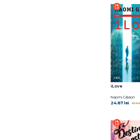
Namina Forna
Naomi Gibson
Nevin Holness
Nick Brooks
Sally Green
Shauki Al-Gareeb
iLove
Naomi Gibson
24.87 lei
41.44