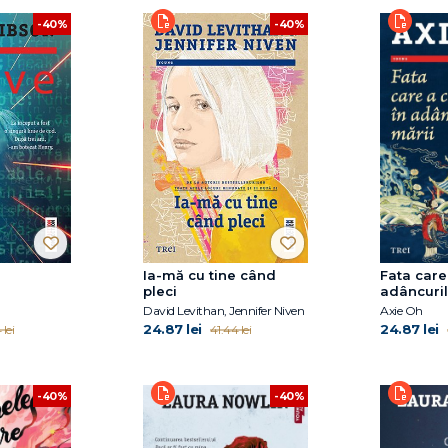
-40%
-40%
Ia-mă cu tine când
Fata care
pleci
adâncuril
David Levithan, Jennifer Niven
Axie Oh
24.87 lei
24.87 lei
 lei
41.44 lei
-40%
-40%