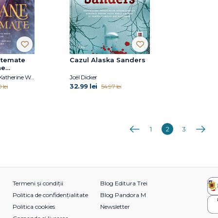
stemate
Cazul Alaska Sanders
ne
 2)
Catherine Doyle, Katherine Webber
Joël Dicker
32.99 lei
 lei
54.97 lei
Anterioara
Următo
1
2
3
Termeni și condiții
Blog Editura Trei
Politica de confidențialitate
Blog Pandora M
Politica cookies
Newsletter