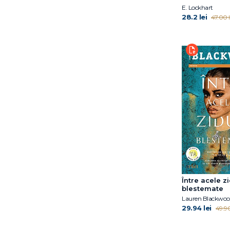
J. Elle
E. Lockhart
28.2 lei
47.00 l
Jandy Nelson
Jennifer Niven
Jenny Han
John Green
Joël Dicker
Julia Drake
Julie Johnson
Kara McDowell
Katherine Webber
Laura Nowlin
Laura Steven
Lauren Blackwood
Leigh Bardugo
Mark Haddon
Între acele z
blestemate
Michelle Hodkin
Lauren Blackwoo
Moira Buffini
29.94 lei
49.90
Molly X.Chang
Morgane Moncomble