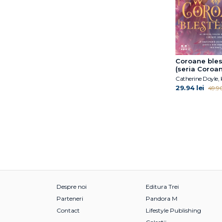
Coroane ble
(seria Coroa
gemene, vol.
29.94 lei
49.90
Despre noi
Editura Trei
Parteneri
Pandora M
Contact
Lifestyle Publishing