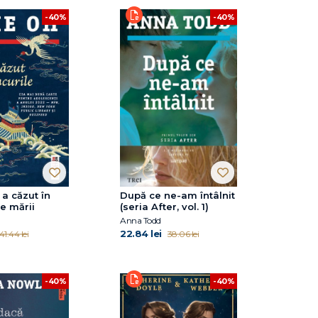
-40%
-40%
 a căzut în
După ce ne-am întâlnit
e mării
(seria After, vol. 1)
Anna Todd
22.84 lei
41.44 lei
38.06 lei
-40%
-40%