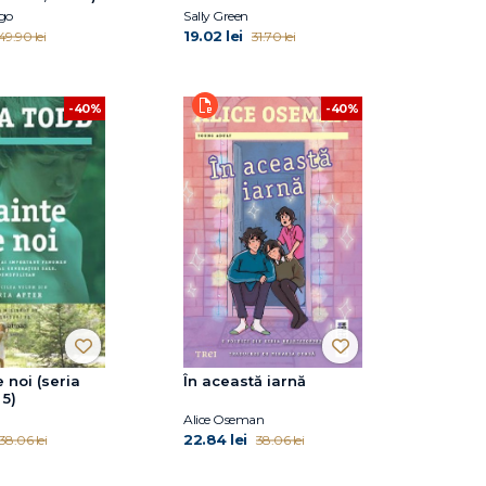
go
Sally Green
19.02 lei
49.90 lei
31.70 lei
-40%
-40%
 noi (seria
În această iarnă
 5)
Alice Oseman
22.84 lei
38.06 lei
38.06 lei