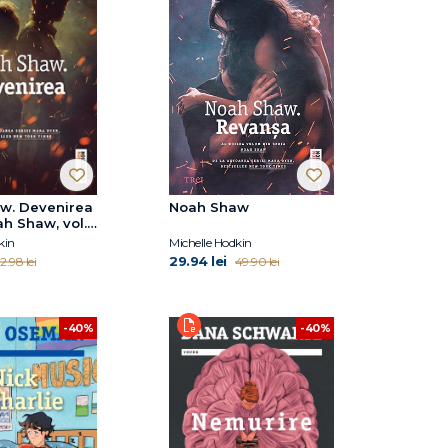
w. Devenirea
Noah Shaw
ah Shaw, vol.
kin
Michelle Hodkin
29.94 lei
2.98 lei
49.90 lei
-40%
-40%