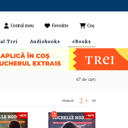
Contul meu
Favorite
Coș
al Trei
Audiobooks
eBooks
67 de cărți
Afișează:
30
60
-40%
-40%