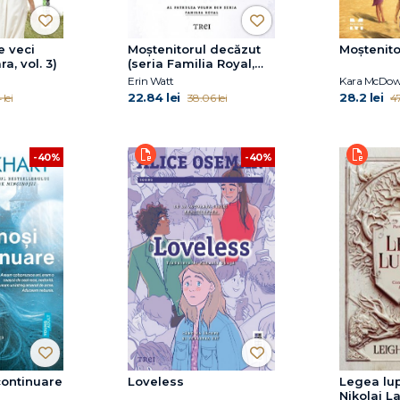
 veci
Moștenitorul decăzut
Moștenito
ra, vol. 3)
(seria Familia Royal,
vol. 4)
Erin Watt
Kara McDow
22.84 lei
28.2 lei
 lei
38.06 lei
47
-40%
-40%
continuare
Loveless
Legea lup
Nikolai La