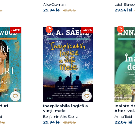
Alice Oseman
Leigh Bardu
29.94 lei
29.94 lei
ei
49.90 lei
-40%
-40%
iduri
Inexplicabila logică a
Înainte de
vieții mele
After, vol.
d
Benjamin Alire Sáenz
Anna Todd
29.94 lei
22.84 lei
 lei
49.90 lei