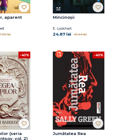
r, aparent
Mincinoşii
ell
E. Lockhart
24.87 lei
.00 lei
41.44 lei
-40%
-40%
ilor (seria
Jumătatea Rea
ntsov, vol. 2)