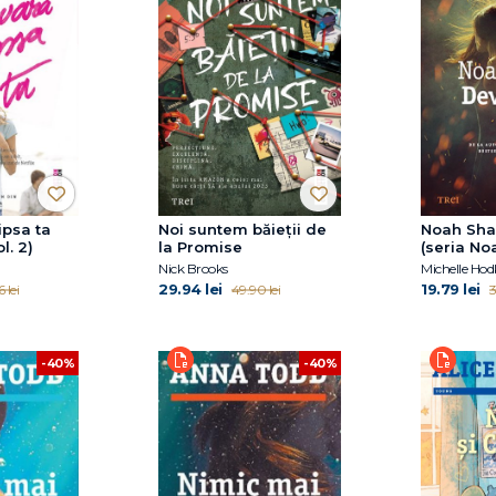
ipsa ta
Noi suntem băieții de
Noah Sha
l. 2)
la Promise
(seria No
1)
Nick Brooks
Michelle Hod
29.94 lei
19.79 lei
 lei
49.90 lei
3
-40%
-40%