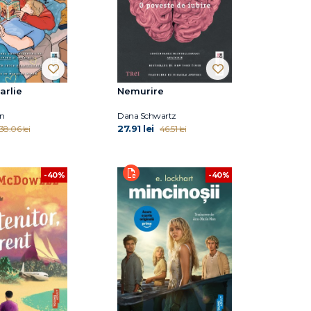
arlie
Nemurire
n
Dana Schwartz
27.91 lei
38.06 lei
46.51 lei
-40%
-40%