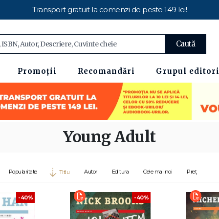
Transport gratuit la comenzi de peste 149 lei!
Caută
Promoții
Recomandări
Grupul editori
Young Adult
Popularitate
Autor
Editura
Cele mai noi
Preț
Titlu
-40%
-40%