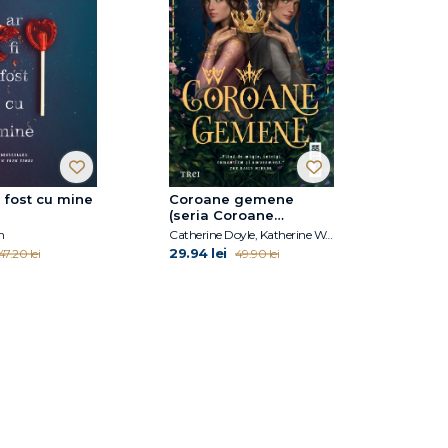
i fost cu mine
Coroane gemene
(seria Coroane
gemene, vol. 1)
n
Catherine Doyle, Katherine Webber
29.94 lei
47.20 lei
49.90 lei