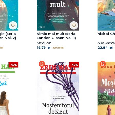
in (seria
Nimic mai mult (seria
Nick și Ch
, vol. 2)
Landon Gibson, vol. 1)
Anna Todd
Alice Osema
19.79 lei
22.84 lei
lei
32.98 lei
-40%
-40%