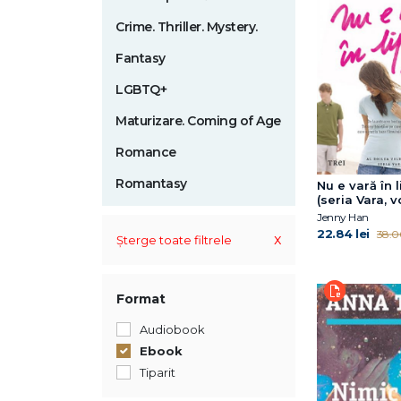
Crime. Thriller. Mystery.
Fantasy
LGBTQ+
Maturizare. Coming of Age
Romance
Romantasy
Nu e vară în l
(seria Vara, vo
Jenny Han
22.84 lei
38.06
x
Șterge toate filtrele
Format
Audiobook
Ebook
Tiparit