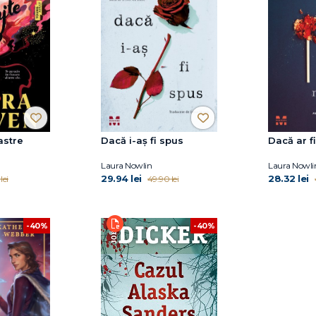
astre
Dacă i-aș fi spus
Dacă ar f
Laura Nowlin
Laura Nowli
29.94 lei
28.32 lei
lei
49.90 lei
-40%
-40%