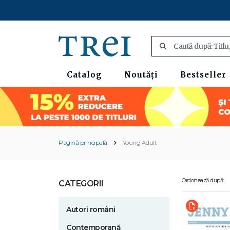
Catalog
Noutăți
Bestseller
Pagină principală
Young Adult
Ordonează după:
CATEGORII
Autori români
Contemporană